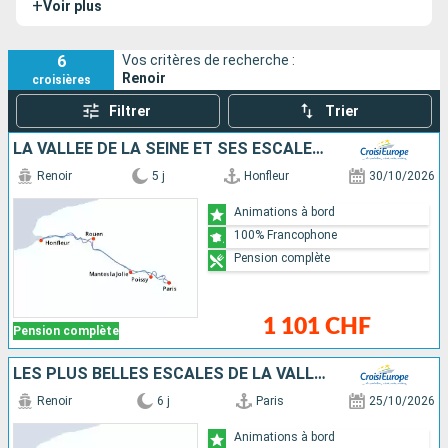
+
Voir plus
vallée de la Seine tout en douceur.
6
Vos critères de recherche :
Renoir
croisières
Filtrer
Trier
LA VALLÉE DE LA SEINE ET SES ESCALES INCONTOURNABLES
Renoir
5 j
Honfleur
30/10/2026
Animations à bord
100% Francophone
Pension complète
1 101 CHF
Pension complète
LES PLUS BELLES ESCALES DE LA VALLÉE DE LA SEINE
Renoir
6 j
Paris
25/10/2026
Animations à bord