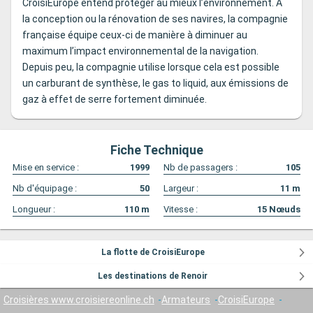
CroisiEurope entend protéger au mieux l’environnement. À
la conception ou la rénovation de ses navires, la compagnie
française équipe ceux-ci de manière à diminuer au
maximum l’impact environnemental de la navigation.
Depuis peu, la compagnie utilise lorsque cela est possible
un carburant de synthèse, le gas to liquid, aux émissions de
gaz à effet de serre fortement diminuée.
Fiche Technique
Mise en service :
1999
Nb de passagers :
105
Nb d'équipage :
50
Largeur :
11
m
Longueur :
110
m
Vitesse :
15
Nœuds
La flotte de CroisiEurope
Les destinations de Renoir
Croisières www.croisiereonline.ch
Armateurs
CroisiEurope