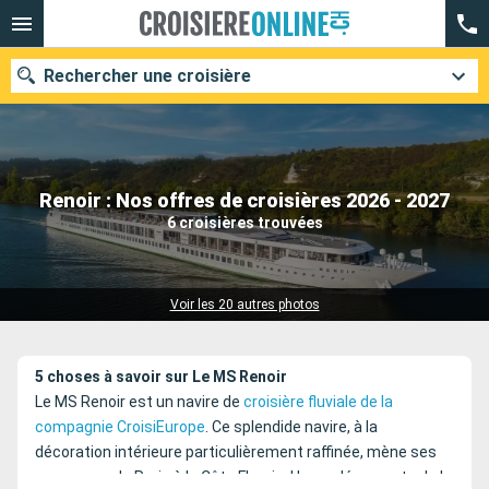
Rechercher une croisière
Nos destinations
Renoir : Nos offres de croisières 2026 - 2027
6 croisières trouvées
Mois de départ
Ports
Compagnies
Voir les 20 autres photos
Rechercher
5 choses à savoir sur Le MS Renoir
Le MS Renoir est un navire de
croisière fluviale de la
compagnie CroisiEurope
. Ce splendide navire, à la
décoration intérieure particulièrement raffinée, mène ses
passagers de Paris à la Côte Fleurie. Une redécouverte de la