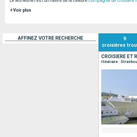
Le MS Monet est un navire de la célèbre
compagnie de croisière f
+
Voir plus
AFFINEZ VOTRE RECHERCHE
9
croisières
trou
Itinéraire : Strasb