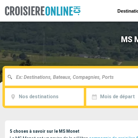
Destinati
MS M
Nos destinations
Mois de départ
5 choses à savoir sur le MS Monet