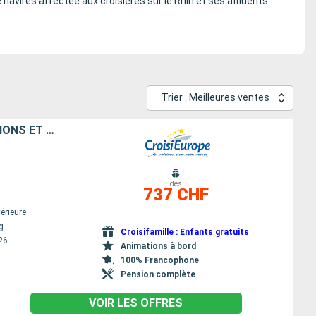
e navires affectée aux croisières sur le Rhin et ses affluents.
Trier : Meilleures ventes
CROISIÈRE ET RANDONNÉES DANS LA VALLÉE DU RHIN - HISTOIRE, TRADITIONS ET AMBIANCE RHÉNANE
dès
737 CHF
érieure
g
Croisifamille : Enfants gratuits
26
Animations à bord
100% Francophone
Pension complète
VOIR LES OFFRES