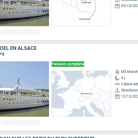
09/10/20
OËL EN ALSACE
urg
Pension complète
MS Monet
4 j
Cabine ext
Strasbour
12/12/20