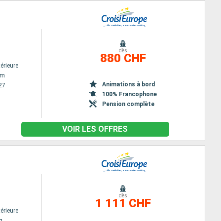
dès
880 CHF
érieure
am
Animations à bord
27
100% Francophone
Pension complète
VOIR LES OFFRES
dès
1 111 CHF
érieure
g