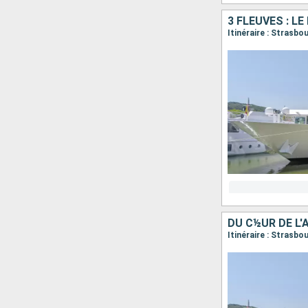
3 FLEUVES : LE
Itinéraire : Strasb
DU C½UR DE L
Itinéraire : Strasbo