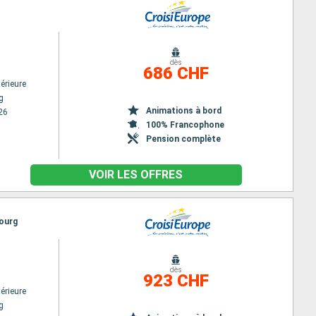
dès
686 CHF
érieure
g
Animations à bord
26
100% Francophone
Pension complète
VOIR LES OFFRES
bourg
dès
923 CHF
érieure
g