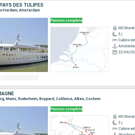
PAYS DES TULIPES
, Rotterdam, Amsterdam
Pension complète
MS Monet
5 j
Cabine ext
Amsterd
22/04/20
MAGNE
ourg, Mainz, Rudesheim, Boppard, Coblence, Alken, Cochem
Pension complète
MS Monet
5 j
Cabine ext
Strasbour