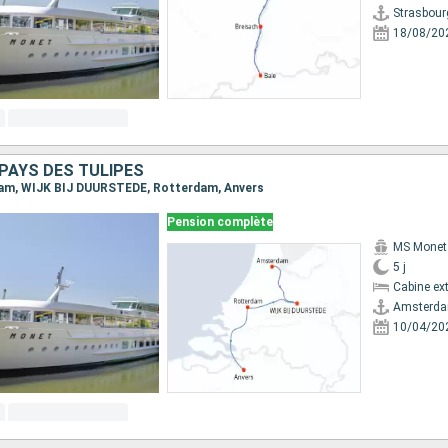
Strasbour
18/08/20
PAYS DES TULIPES
rdam, WIJK BIJ DUURSTEDE, Rotterdam, Anvers
Pension complète
MS Monet
5 j
Cabine ext
Amsterd
10/04/20