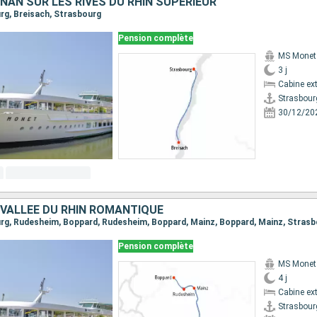
NAN SUR LES RIVES DU RHIN SUPÉRIEUR
urg, Breisach, Strasbourg
Pension complète
MS Monet
3 j
Cabine ext
Strasbour
30/12/20
 VALLÉE DU RHIN ROMANTIQUE
ourg, Rudesheim, Boppard, Rudesheim, Boppard, Mainz, Boppard, Mainz, Stras
Pension complète
MS Monet
4 j
Cabine ext
Strasbour