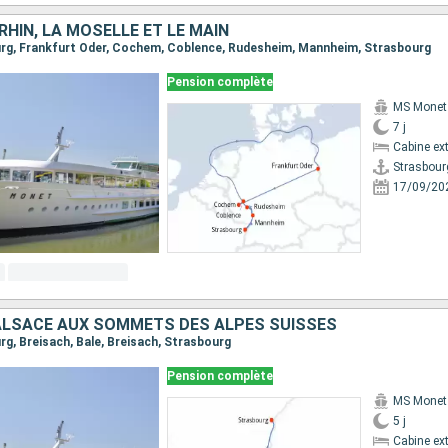
 RHIN, LA MOSELLE ET LE MAIN
ourg, Frankfurt Oder, Cochem, Coblence, Rudesheim, Mannheim, Strasbourg
Pension complète
MS Monet
7 j
Cabine ext
Strasbour
17/09/20
'ALSACE AUX SOMMETS DES ALPES SUISSES
urg, Breisach, Bale, Breisach, Strasbourg
Pension complète
MS Monet
5 j
Cabine ext