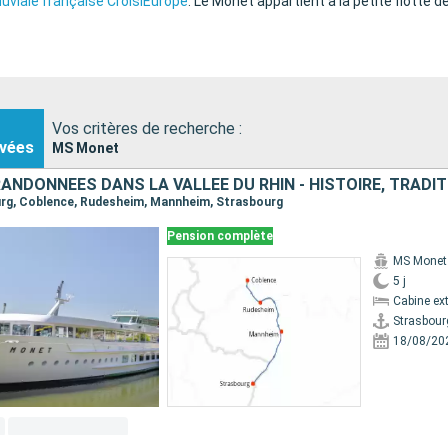
luviale française CroisiEurope
. Le Monet appartient à la petite flotte d
Vos critères de recherche :
vées
MS Monet
ourg, Coblence, Rudesheim, Mannheim, Strasbourg
Pension complète
MS Monet
5 j
Cabine ext
Strasbour
18/08/20