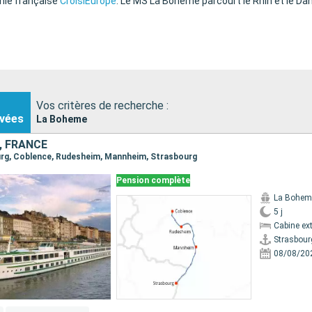
gnie française
CroisiEurope
. Le MS La Bohème parcourt le Rhin et le Da
Vos critères de recherche :
vées
La Boheme
, FRANCE
ourg, Coblence, Rudesheim, Mannheim, Strasbourg
Pension complète
La Bohem
5 j
Cabine ext
Strasbour
08/08/20