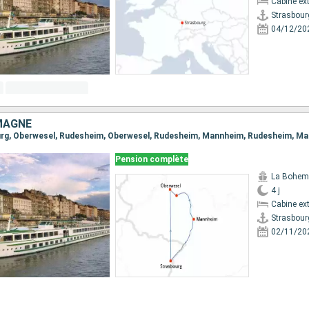
Cabine ext
Strasbour
04/12/20
MAGNE
Pension complète
La Bohem
4 j
Cabine ext
Strasbour
02/11/20