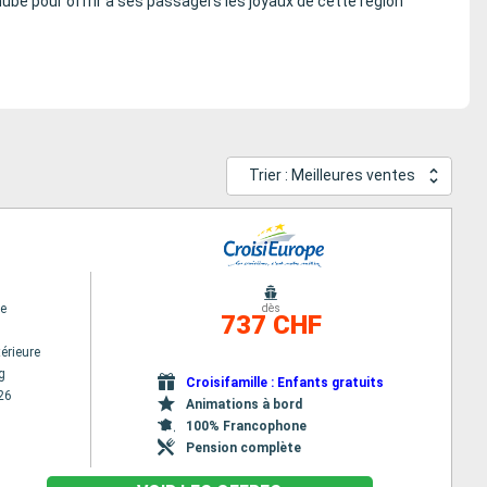
nube pour offrir à ses passagers les joyaux de cette région
Trier : Meilleures ventes
e
dès
737 CHF
érieure
g
Croisifamille : Enfants gratuits
26
Animations à bord
100% Francophone
Pension complète