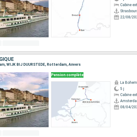
Cabine ext
Strasbour
22/08/20
GIQUE
rdam, WIJK BIJ DUURSTEDE, Rotterdam, Anvers
Pension complète
La Bohem
5 j
Cabine ext
Amsterd
08/04/20