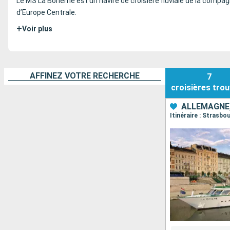
Le MS La Bohème est un navire de croisière fluviale de la compa
d’Europe Centrale.
+
Voir plus
AFFINEZ VOTRE RECHERCHE
7
croisières
trou
ALLEMAGNE
Itinéraire : Strasb