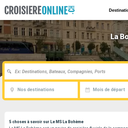
Destinati
La Bo
Nos destinations
Mois de départ
5 choses à savoir sur Le MS La Bohème