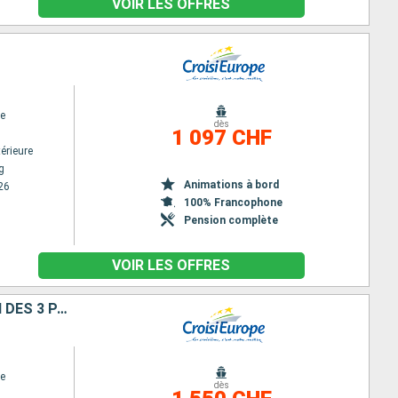
VOIR LES OFFRES
e
dès
1 097 CHF
érieure
g
Animations à bord
26
100% Francophone
Pension complète
VOIR LES OFFRES
FRANCE, SUISSE ET ALLEMAGNE : CROISIÈRE SUR LE RHIN VERS LA RÉGION DES 3 PAYS ET VOYAGE À BORD DU TRAIN "GLACIER EXPRESS"
e
dès