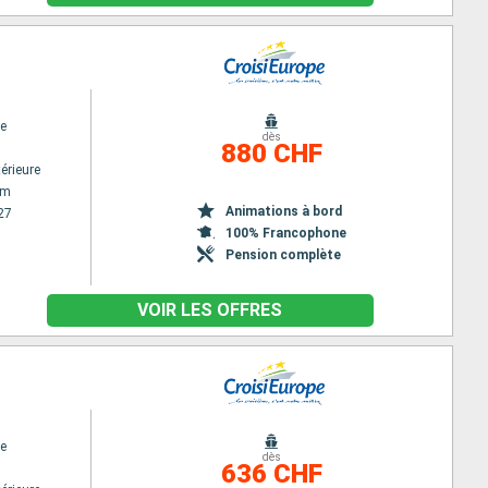
e
dès
880 CHF
érieure
am
Animations à bord
27
100% Francophone
Pension complète
VOIR LES OFFRES
e
dès
636 CHF