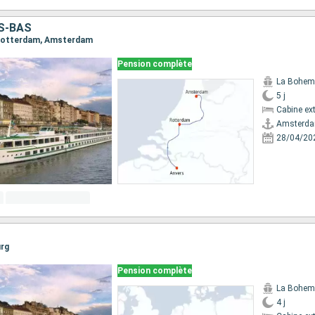
S-BAS
, Rotterdam, Amsterdam
Pension complète
La Bohem
5 j
Cabine ext
Amsterd
28/04/20
urg
Pension complète
La Bohem
4 j