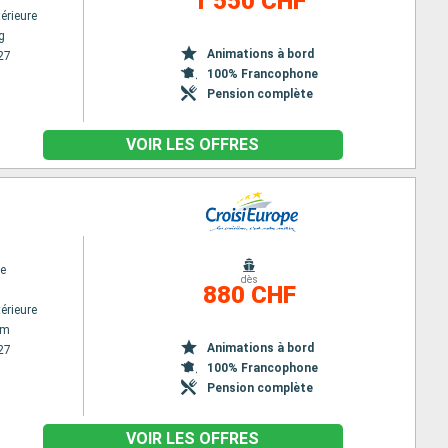
1 550 CHF
érieure
g
Animations à bord
27
100% Francophone
Pension complète
VOIR LES OFFRES
e
dès
880 CHF
érieure
am
Animations à bord
27
100% Francophone
Pension complète
VOIR LES OFFRES