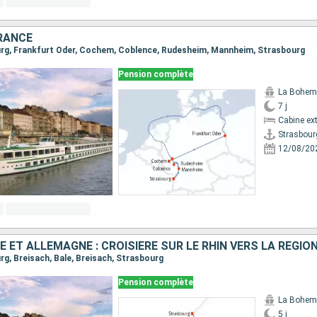
RANCE
ourg, Frankfurt Oder, Cochem, Coblence, Rudesheim, Mannheim, Strasbourg
Pension complète
La Bohem
7 j
Cabine ext
Strasbour
12/08/20
urg, Breisach, Bale, Breisach, Strasbourg
Pension complète
La Bohem
5 j