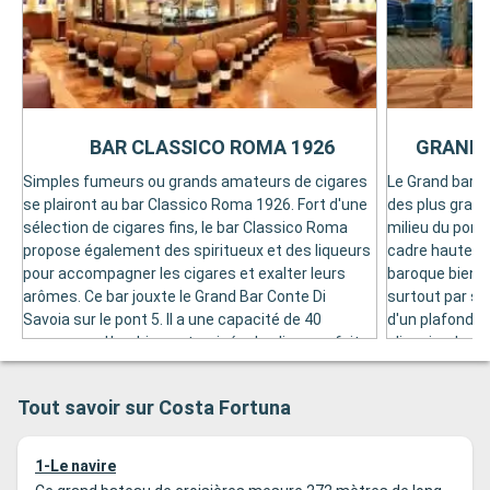
BAR CLASSICO ROMA 1926
GRAND 
Simples fumeurs ou grands amateurs de cigares
Le Grand bar C
se plairont au bar Classico Roma 1926. Fort d'une
des plus grand
sélection de cigares fins, le bar Classico Roma
milieu du pont 
propose également des spiritueux et des liqueurs
cadre hautemen
pour accompagner les cigares et exalter leurs
baroque bien m
arômes. Ce bar jouxte le Grand Bar Conte Di
surtout par s
Savoia sur le pont 5. Il a une capacité de 40
d'un plafond o
personnes. L'ambiance tamisée des lieux en fait
s'inspire de ce
un endroit agréable pour passer la soirée ou juste
Rome. Si dans l
pour prendre un verre en cours de journée. Le
animations com
Tout savoir sur Costa Fortuna
décor sobre des lieux est rehaussé d'une
parfaitement p
cheminée dotée d'un grand âtre incrusté d'une
travers ses gra
médaille à l'effigie d'une figure romaine.
Grand bar Cont
1-Le navire
salle de bal.