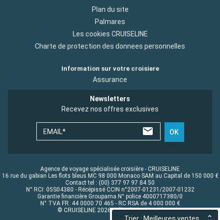
Plan du site
Palmares
Les cookies CRUISELINE
Charte de protection des donnees personnelles
Information sur votre croisiere
Assurance
Newsletters
Recevez nos offres exclusives
EMAIL*
OK
Agence de voyage spécialisée croisière - CRUISELINE
16 rue du gabian Les flots bleus MC 98 000 Monaco SAM au Capital de 150 000 €
Contact tel : (00) 377 97 97 84 50
N° RCI: 05S04380 - Récépissé CCIN n°2007-01231/2007-01232
Garantie financière Groupama N° police 4000717380/0
N° TVA FR. 44 0000 70 465 - RC RSA de 4 000 000 €
© CRUISELINE 2026 - all rights reserved
Trier : Meilleures ventes