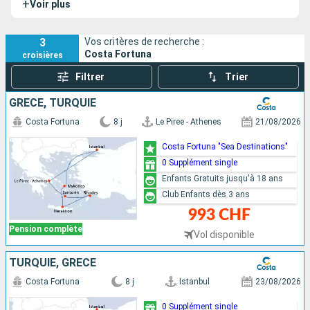
+
Voir plus
3
Vos critères de recherche :
Costa Fortuna
croisières
Filtrer
Trier
GRÈCE, TURQUIE
Costa Fortuna
8 j
Le Piree - Athenes
21/08/2026
Costa Fortuna "Sea Destinations"
0 Supplément single
Enfants Gratuits jusqu'à 18 ans
Club Enfants dès 3 ans
993 CHF
Pension complète
Vol disponible
TURQUIE, GRÈCE
Costa Fortuna
8 j
Istanbul
23/08/2026
0 Supplément single