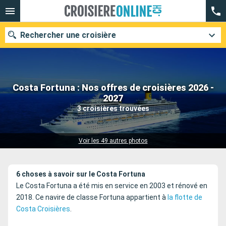
Rechercher une croisière
Costa Fortuna : Nos offres de croisières 2026 -
Nos destinations
2027
3 croisières trouvées
Mois de départ
Ports
Compagnies
Voir les 49 autres photos
Rechercher
6 choses à savoir sur le Costa Fortuna
Le Costa Fortuna a été mis en service en 2003 et rénové en
2018. Ce navire de classe Fortuna appartient à
la flotte de
Costa Croisières
.