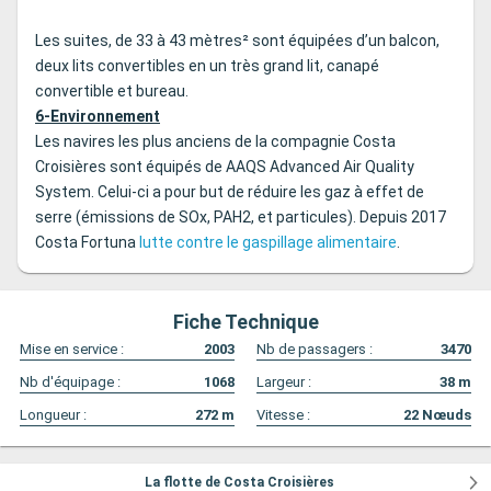
Les suites, de 33 à 43 mètres² sont équipées d’un balcon,
deux lits convertibles en un très grand lit, canapé
convertible et bureau.
6-Environnement
Les navires les plus anciens de la compagnie Costa
Croisières sont équipés de AAQS Advanced Air Quality
System. Celui-ci a pour but de réduire les gaz à effet de
serre (émissions de SOx, PAH2, et particules). Depuis 2017
Costa Fortuna
lutte contre le gaspillage alimentaire
.
Fiche Technique
Mise en service :
2003
Nb de passagers :
3470
Nb d'équipage :
1068
Largeur :
38
m
Longueur :
272
m
Vitesse :
22
Nœuds
La flotte de Costa Croisières