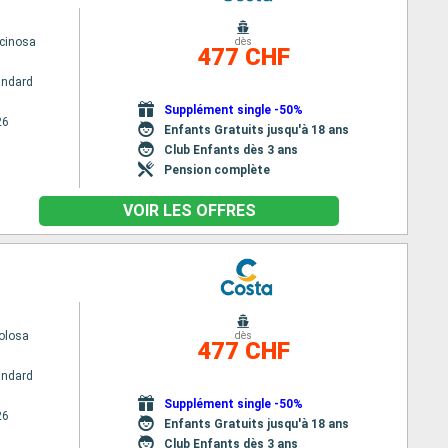
cinosa
dès
477 CHF
andard
Supplément single -50%
26
Enfants Gratuits jusqu'à 18 ans
Club Enfants dès 3 ans
Pension complète
VOIR LES OFFRES
olosa
dès
477 CHF
andard
Supplément single -50%
26
Enfants Gratuits jusqu'à 18 ans
Club Enfants dès 3 ans