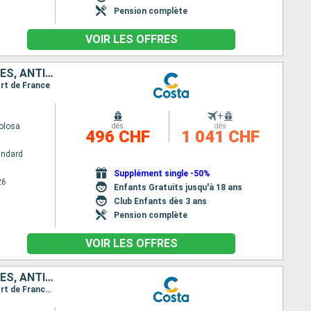
Pension complète
VOIR LES OFFRES
ALLEMAGNE, GRANDE-BRETAGNE, FRANCE, PORTUGAL, ESPAGNE, CANARIES, ANTILLES
ort de France
+
olosa
dès
dès
496 CHF
1 041 CHF
andard
Supplément single -50%
26
Enfants Gratuits jusqu'à 18 ans
Club Enfants dès 3 ans
Pension complète
VOIR LES OFFRES
ALLEMAGNE, GRANDE-BRETAGNE, FRANCE, PORTUGAL, ESPAGNE, CANARIES, ANTILLES
Itinéraire : Hambourg, Ijmuiden (Amsterdam), Douvres, Le Havre, Lisbonne, Cadix, Las Palmas, Fort de France, Pointe à Pitre