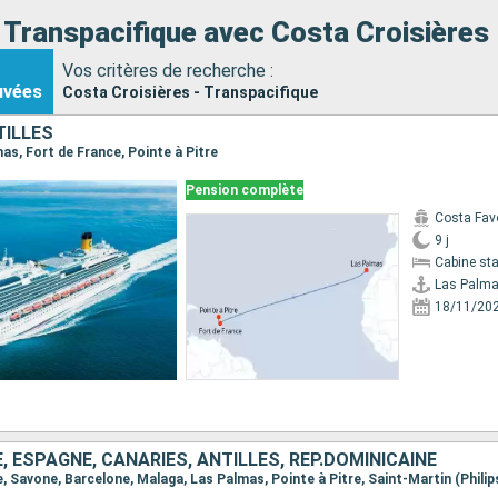
 Transpacifique avec Costa Croisières
Vos critères de recherche :
uvées
Costa Croisières - Transpacifique
TILLES
mas, Fort de France, Pointe à Pitre
Pension complète
Costa Fav
9 j
Cabine st
Las Palm
18/11/20
E, ESPAGNE, CANARIES, ANTILLES, RÉP.DOMINICAINE