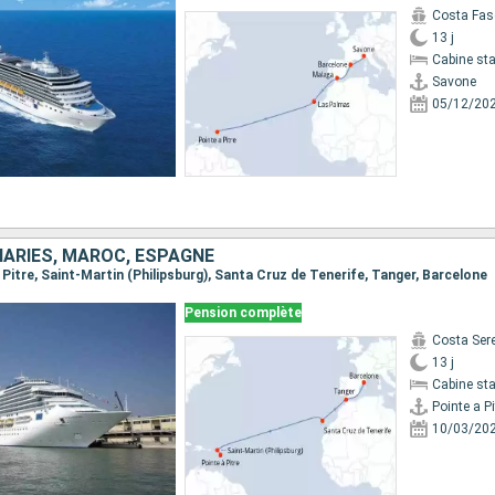
Costa Fas
13 j
Cabine st
Savone
05/12/20
NARIES, MAROC, ESPAGNE
 à Pitre, Saint-Martin (Philipsburg), Santa Cruz de Tenerife, Tanger, Barcelone
Pension complète
Costa Ser
13 j
Cabine st
Pointe a Pi
10/03/20