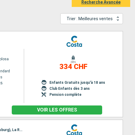
Recherche Avancée
Trier : Meilleures ventes
olosa
dès
334 CHF
andard
as
Enfants Gratuits jusqu'à 18 ans
26
Club Enfants dès 3 ans
Pension complète
VOIR LES OFFRES
Itinéraire : Marseille, Savone, Barcelone, Malaga, Las Palmas, Pointe à Pitre, Saint-Martin (Philipsburg), La Romana