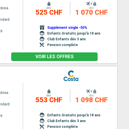
+
olosa
dès
dès
525 CHF
1 070 CHF
andard
Supplément single -50%
26
Enfants Gratuits jusqu'à 18 ans
Club Enfants dès 3 ans
Pension complète
VOIR LES OFFRES
+
olosa
dès
dès
553 CHF
1 098 CHF
andard
Enfants Gratuits jusqu'à 18 ans
26
Club Enfants dès 3 ans
Pension complète