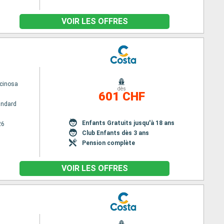
VOIR LES OFFRES
cinosa
dès
601 CHF
andard
Enfants Gratuits jusqu'à 18 ans
26
Club Enfants dès 3 ans
Pension complète
VOIR LES OFFRES