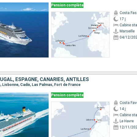
Pension complète
Costa Fas
17 j
Cabine st
Marseille
04/12/20
UGAL, ESPAGNE, CANARIES, ANTILLES
re, Lisbonne, Cadix, Las Palmas, Fort de France
Pension complète
Costa Fav
14 j
Cabine st
Le Havre
12/11/20