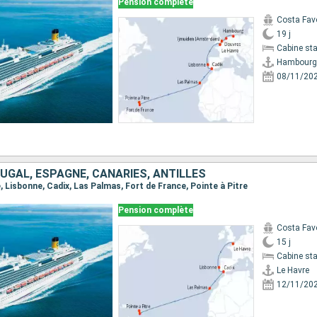
Pension complète
Costa Fav
19 j
Cabine st
Hambourg
08/11/20
UGAL, ESPAGNE, CANARIES, ANTILLES
e, Lisbonne, Cadix, Las Palmas, Fort de France, Pointe à Pitre
Pension complète
Costa Fav
15 j
Cabine st
Le Havre
12/11/20