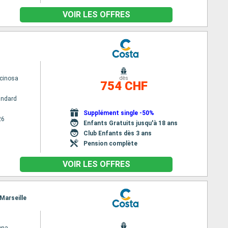
VOIR LES OFFRES
cinosa
dès
754 CHF
andard
Supplément single -50%
26
Enfants Gratuits jusqu'à 18 ans
Club Enfants dès 3 ans
Pension complète
VOIR LES OFFRES
 Marseille