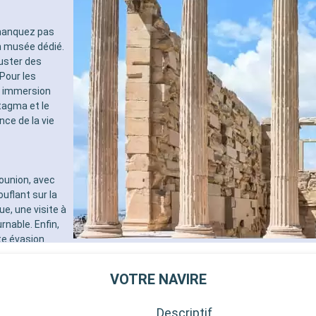
 manquez pas
on musée dédié.
guster des
Pour les
e immersion
ntagma et le
nce de la vie
ounion, avec
flant sur la
e, une visite à
nable. Enfin,
nte évasion
raditionnels.
VOTRE NAVIRE
Descriptif