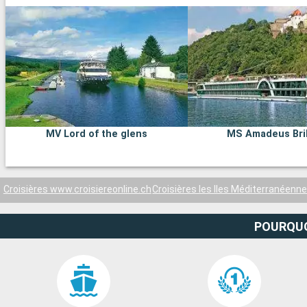
MV Lord of the glens
MS Amadeus Bril
Croisières www.croisiereonline.ch
Croisières les Iles Méditerranéenn
POURQUO