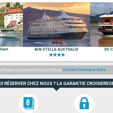
liant
M/N STELLA AUSTRALIS
RV 
es
Rivages du monde
Running on Waves
Croisière Yachting en Grèce
I RÉSERVER CHEZ NOUS ? LA GARANTIE CROISIEREO