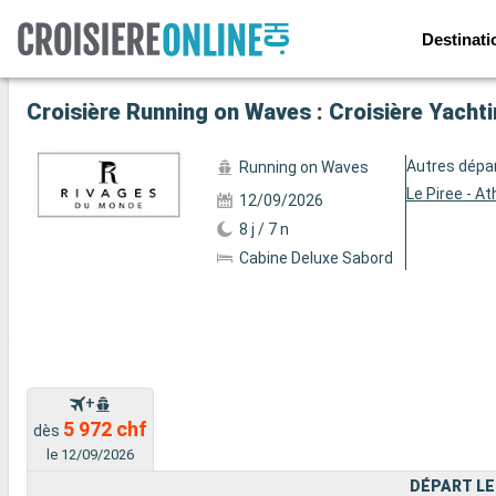
Destinati
Voir les 5 autres photos
Croisière Running on Waves : Croisière Yachti
Autres dépa
Running on Waves
Le Piree - A
12/09/2026
8 j / 7 n
Cabine Deluxe Sabord
+
5 972 chf
dès
le 12/09/2026
DÉPART LE