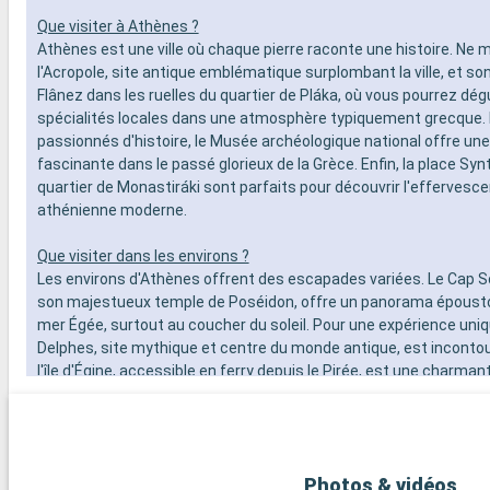
Que visiter à Athènes ?
Athènes est une ville où chaque pierre raconte une histoire. Ne
l'Acropole, site antique emblématique surplombant la ville, et s
Flânez dans les ruelles du quartier de Pláka, où vous pourrez dé
spécialités locales dans une atmosphère typiquement grecque. 
passionnés d'histoire, le Musée archéologique national offre un
fascinante dans le passé glorieux de la Grèce. Enfin, la place Sy
quartier de Monastiráki sont parfaits pour découvrir l'effervesce
athénienne moderne.
Que visiter dans les environs ?
Les environs d'Athènes offrent des escapades variées. Le Cap S
son majestueux temple de Poséidon, offre un panorama époustou
mer Égée, surtout au coucher du soleil. Pour une expérience uniqu
Delphes, site mythique et centre du monde antique, est incontour
l'île d'Égine, accessible en ferry depuis le Pirée, est une charma
avec ses plages paisibles, son temple d'Aphaïa et ses marchés t
Photos & vidéos