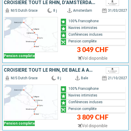
CROISIÈRE TOUT LE RHIN, D'AMSTERDAM À BÂLE
M/S Dutch Grace
8 j
Amsterdam
31/03/2027
100% Francophone
Navires intimistes
Conférences incluses
Pension complète
3 049 CHF
Pension complète
Vol disponible
CROISIÈRE TOUT LE RHIN, DE BÂLE À AMSTERDAM
M/S Dutch Grace
8 j
Bale
21/10/2027
100% Francophone
Navires intimistes
Conférences incluses
Pension complète
3 809 CHF
Pension complète
Vol disponible