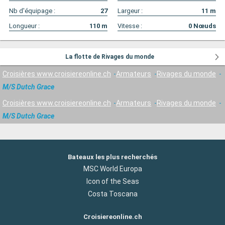
Nb d'équipage :
27
Largeur :
11
m
Longueur :
110
m
Vitesse :
0
Nœuds
La flotte de Rivages du monde
Croisières www.croisiereonline.ch
Armateurs
Rivages du monde
M/S Dutch Grace
Croisières www.croisiereonline.ch
Armateurs
Rivages du monde
M/S Dutch Grace
Bateaux les plus recherchés
MSC World Europa
Icon of the Seas
Costa Toscana
Croisiereonline.ch