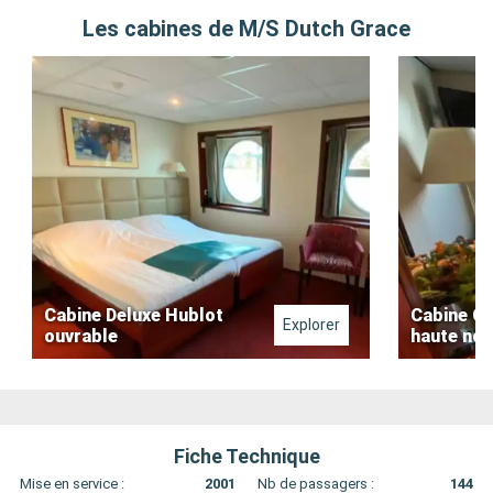
Les cabines de M/S Dutch Grace
Cabine Deluxe Hublot
Cabine Co
Explorer
ouvrable
haute non
Fiche Technique
Mise en service :
2001
Nb de passagers :
144