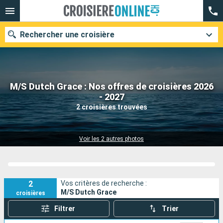
Rechercher une croisière
M/S Dutch Grace : Nos offres de croisières 2026
Nos destinations
- 2027
2 croisières trouvées
Mois de départ
Ports
Compagnies
Voir les 2 autres photos
Rechercher
2
Vos critères de recherche :
M/S Dutch Grace
croisières
Filtrer
Trier