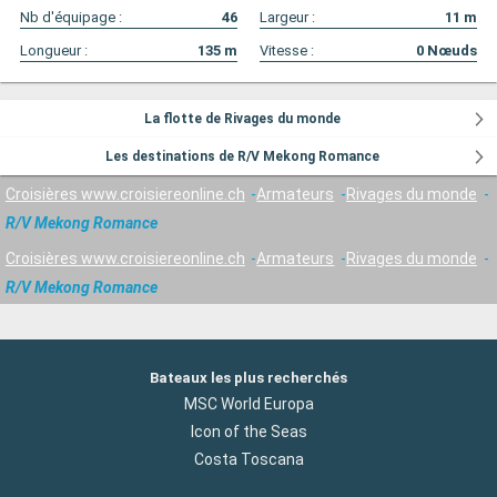
Nb d'équipage :
46
Largeur :
11
m
Longueur :
135
m
Vitesse :
0
Nœuds
La flotte de Rivages du monde
Les destinations de R/V Mekong Romance
Croisières www.croisiereonline.ch
Armateurs
Rivages du monde
R/V Mekong Romance
Croisières www.croisiereonline.ch
Armateurs
Rivages du monde
R/V Mekong Romance
Bateaux les plus recherchés
MSC World Europa
Icon of the Seas
Costa Toscana