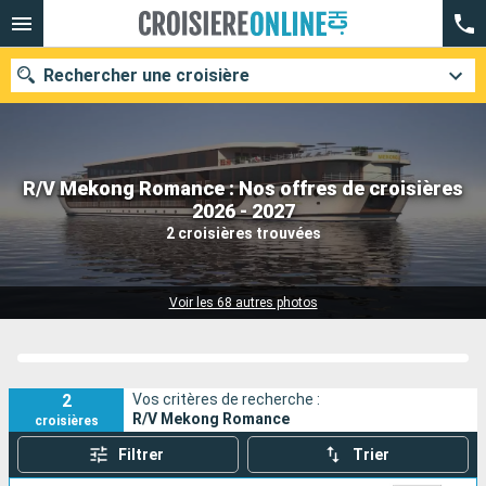
Rechercher une croisière
R/V Mekong Romance : Nos offres de croisières
Nos destinations
2026 - 2027
2 croisières trouvées
Mois de départ
Ports
Compagnies
Voir les 68 autres photos
Rechercher
2
Vos critères de recherche :
R/V Mekong Romance
croisières
Filtrer
Trier