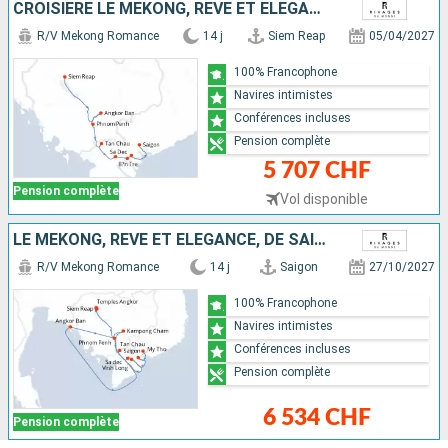
CROISIÈRE LE MÉKONG, RÊVE ET ÉLÉGANCE, DES TEMPLES D’ANGKOR À SAÏGON
R/V Mekong Romance
14 j
Siem Reap
05/04/2027
100% Francophone
Navires intimistes
Conférences incluses
Pension complète
5 707 CHF
Pension complète
Vol disponible
LE MÉKONG, RÊVE ET ÉLÉGANCE, DE SAÏGON AUX TEMPLES D’ANGKOR
R/V Mekong Romance
14 j
Saigon
27/10/2027
100% Francophone
Navires intimistes
Conférences incluses
Pension complète
6 534 CHF
Pension complète