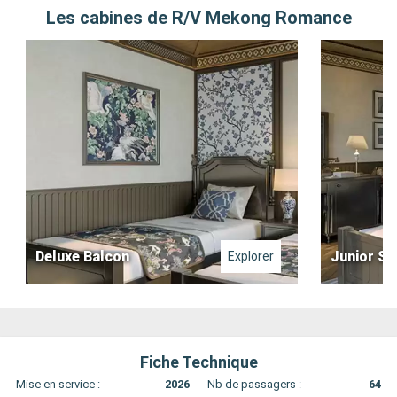
Les cabines de R/V Mekong Romance
Deluxe Balcon
Junior Su
Explorer
Fiche Technique
Mise en service :
2026
Nb de passagers :
64