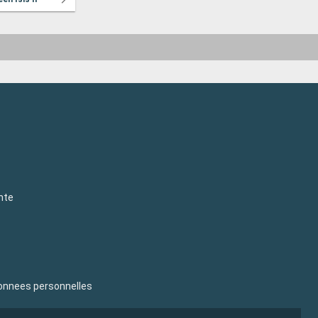
nte
donnees personnelles