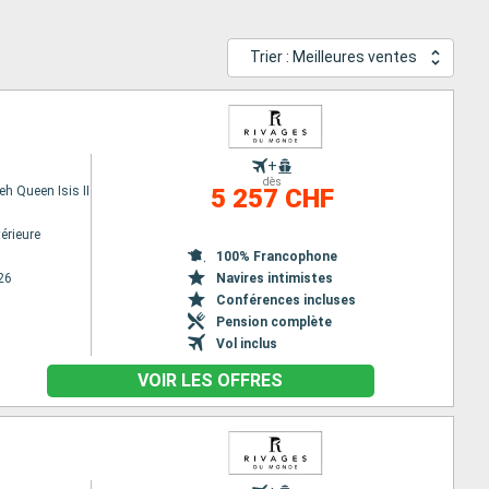
Trier : Meilleures ventes
+
dès
h Queen Isis II
5 257 CHF
érieure
100% Francophone
26
Navires intimistes
Conférences incluses
Pension complète
Vol inclus
VOIR LES OFFRES