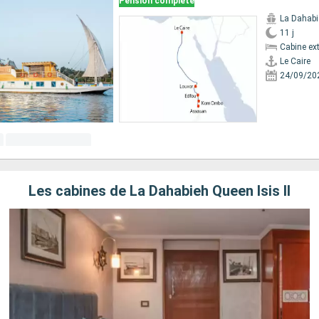
Pension complète
La Dahabie
11 j
Cabine ext
Le Caire
24/09/20
Les cabines de La Dahabieh Queen Isis II