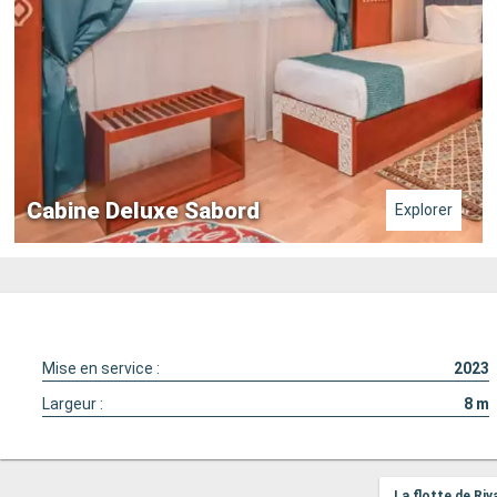
Cabine Deluxe Sabord
Explorer
Mise en service :
2023
Largeur :
8
m
La flotte de Ri