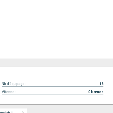
Nb d'équipage :
16
Vitesse :
0
Nœuds
en Isis II