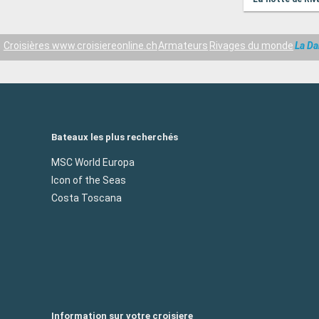
Croisières www.croisiereonline.ch
Armateurs
Rivages du monde
La Da
Bateaux les plus recherchés
MSC World Europa
Icon of the Seas
Costa Toscana
Information sur votre croisiere