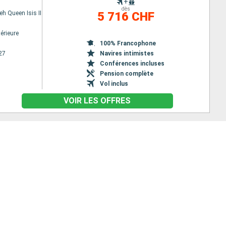
+
dès
h Queen Isis II
5 716 CHF
érieure
100% Francophone
27
Navires intimistes
Conférences incluses
Pension complète
Vol inclus
VOIR LES OFFRES