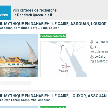
Vos critères de recherche :
vées
La Dahabieh Queen Isis II
NIL MYTHIQUE EN DAHABIEH : LE CAIRE, ASSOUAN, LOUXOR
re, Assouan, Kom Ombo, Edfou, Esna, Louxor
Pension complète
La Dahabie
11 j
Cabine ext
Le Caire
25/09/20
NIL MYTHIQUE EN DAHABIEH : LE CAIRE, LOUXOR, ASSOUAN
re, Louxor, Edfou, Kom Ombo, Assouan