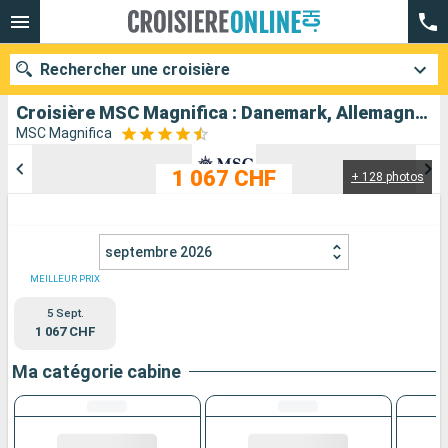
Rechercher une croisière
Croisière MSC Magnifica : Danemark, Allemagne, Norvège au départ de Copenhague
MSC Magnifica
1 067 CHF
+ 128 photos
Nos destinations
Mois de départ
septembre 2026
Ports
Compagnies
MEILLEUR PRIX
5 Sept.
Rechercher
1 067 CHF
Ma catégorie cabine