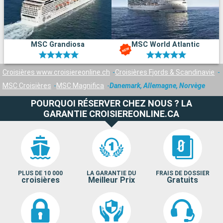
MSC Grandiosa
MSC World Atlantic
Croisières www.croisiereonline.ch
Croisières Fjords & Scandinavie
MSC Croisières
MSC Magnifica
Danemark, Allemagne, Norvège
POURQUOI RÉSERVER CHEZ NOUS ? LA
GARANTIE CROISIEREONLINE.CA
PLUS DE 10 000
LA GARANTIE DU
FRAIS DE DOSSIER
croisières
Meilleur Prix
Gratuits