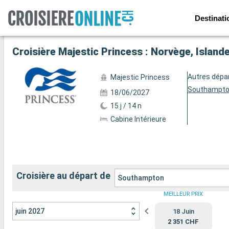
Destinati
Voir les 42 autres photos
Croisière Majestic Princess : Norvège, Isla
Autres dépa
Majestic Princess
Southampt
18/06/2027
15 j / 14 n
Cabine Intérieure
Croisière au départ de
Southampton
MEILLEUR PRIX
juin 2027
18 Juin
2 351 CHF