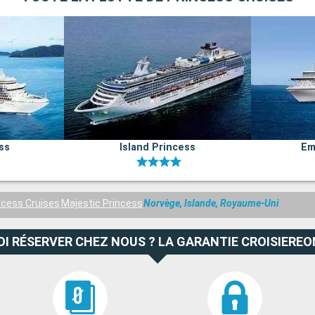
ss
Island Princess
Em
ncess Cruises
Majestic Princess
Norvège, Islande, Royaume-Uni
I RÉSERVER CHEZ NOUS ? LA GARANTIE CROISIEREO