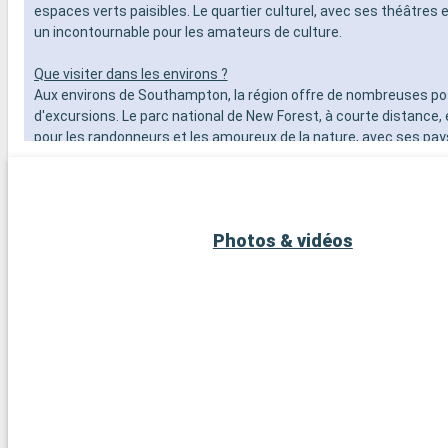
espaces verts paisibles. Le quartier culturel, avec ses théâtres e
un incontournable pour les amateurs de culture.
Que visiter dans les environs ?
Aux environs de Southampton, la région offre de nombreuses pos
d'excursions. Le parc national de New Forest, à courte distance, 
pour les randonneurs et les amoureux de la nature, avec ses pa
landes et ses poneys en liberté. La ville historique de Winchester
cathédrale imposante et ses bâtiments anciens, est une excurs
journée enrichissante. Pour les amateurs de voile, l'île de Wight,
ferry, offre de belles plages et des régates célèbres. Enfin, les 
Photos & vidéos
d'histoire peuvent explorer les vestiges de Stonehenge, à moins
route.