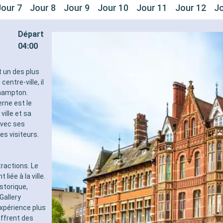
Jour 7
Jour 8
Jour 9
Jour 10
Jour 11
Jour 12
Jo
Départ
04:00
t un des plus
entre-ville, il
thampton.
rne est le
ville et sa
avec ses
s visiteurs.
tractions. Le
iée à la ville.
storique,
Gallery
expérience plus
ffrent des