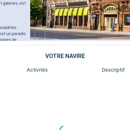
t galeries, est
sibilités
est un paradis
ysages de
, avec sa
ion d'une
VOTRE NAVIRE
 accessible en
passionnés
Activités
Descriptif
 d'une heure de