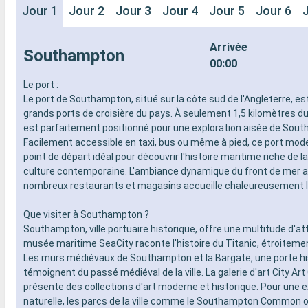
Jour 1
Jour 2
Jour 3
Jour 4
Jour 5
Jour 6
Arrivée
Southampton
00:00
Le port :
Le port de Southampton, situé sur la côte sud de l'Angleterre, es
grands ports de croisière du pays. À seulement 1,5 kilomètres du c
est parfaitement positionné pour une exploration aisée de Sou
Facilement accessible en taxi, bus ou même à pied, ce port mode
point de départ idéal pour découvrir l'histoire maritime riche de la 
culture contemporaine. L'ambiance dynamique du front de mer 
nombreux restaurants et magasins accueille chaleureusement le
Que visiter à Southampton ?
Southampton, ville portuaire historique, offre une multitude d'at
musée maritime SeaCity raconte l'histoire du Titanic, étroitement l
Les murs médiévaux de Southampton et la Bargate, une porte hi
témoignent du passé médiéval de la ville. La galerie d'art City Art 
présente des collections d'art moderne et historique. Pour une 
naturelle, les parcs de la ville comme le Southampton Common o