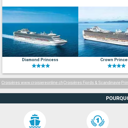
Diamond Princess
Crown Prince
Croisières www.croisiereonline.ch
Croisières Fjords & Scandinavie
Pri
POURQUO