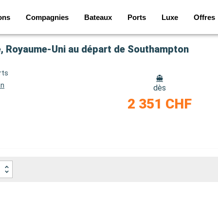
ons
Compagnies
Bateaux
Ports
Luxe
Offres
nde, Royaume-Uni au départ de Southampton
rts
on
dès
2 351 CHF