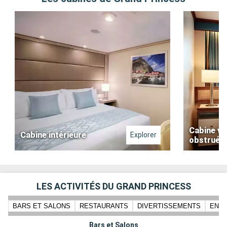
Cabine vu
Cabine intérieure
Explorer
obstruée
LES ACTIVITÉS DU GRAND PRINCESS
BARS ET SALONS
RESTAURANTS
DIVERTISSEMENTS
ENFA
Bars et Salons