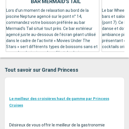
BAR MERMAID'S TAIL
Lors d'un moment de relaxation au bord de la
Le bar Wheelh
piscine Neptune agencé sur le pont n° 14,
bars et salon
commandez votre boisson préférée au bar
(pont 7). Ce ba
Mermaid's Tail situé tout près. Ce bar extérieur
danse et doté 
agencé juste au-dessous de l'écran géant utilisé
ambiance piano
dans le cadre de l'activité « Movies Under The
présentant des
Stars » sert différents types de boissons sans et
cocktails origi
avec alcool, ainsi que du café et des boissons
vous pouvez pr
gazeuses.
l'endroit prop
caractéristiqu
Tout savoir sur Grand Princess
Le meilleur des croisières haut de gamme par Princess
Cruises
Désireux de vous offrir le meilleur de la gastronomie