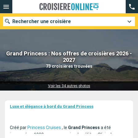
Rechercher une croisière
Grand Princess : Nos offres de croisières 2026 -
Nos destinations
2027
73 croisières trouvées
Mois de départ
Ports
Compagnies
Voir les 34 autres photos
Rechercher
Luxe et élégance à bord du Grand Princess
Créé par
Princess Cruises
, le
Grand Princess
a été
inauguré en 1998 par sa marraine, la célèbre Olivia de