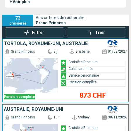
+
Voir plus
Havilland. Lumineux, ce navire de croisière peut accueillir
2600 passagers sur une longueur de 290 mètres et une
largeur de 35 mètres. Modernisé en 2013, il dévoile
73
Vos critères de recherche :
Grand Princess
croisières
aujourd’hui un décor soigné et luxueux qui rappelle les plus
grands hôtels du monde entier. Sur ses ponts aux boiseries
Filtrer
Trier
exotiques et aux cuivres rutilants, vous voguerez vers
TORTOLA, ROYAUME-UNI, AUSTRALIE
l’Alaska et Hawaï, selon les saisons, et profiterez des
nombreuses infrastructures ultramodernes proposées à
Grand Princess
8 j
Brisbane
01/03/2027
bord du Grand Princess.
Croisière Premium
Cuisine raffinée
Service personalisé
Pension complète
873 CHF
Pension complète
AUSTRALIE, ROYAUME-UNI
Grand Princess
10 j
Sydney
30/11/2026
Croisière Premium