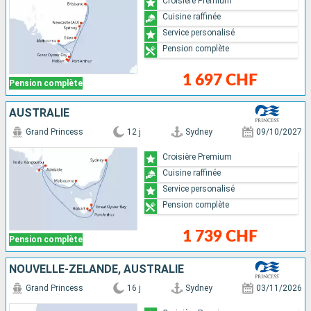
Croisière Premium
Cuisine raffinée
Service personalisé
Pension complète
1 697 CHF
Pension complète
AUSTRALIE
Grand Princess
12 j
Sydney
09/10/2027
Croisière Premium
Cuisine raffinée
Service personalisé
Pension complète
1 739 CHF
Pension complète
NOUVELLE-ZÉLANDE, AUSTRALIE
Grand Princess
16 j
Sydney
03/11/2026