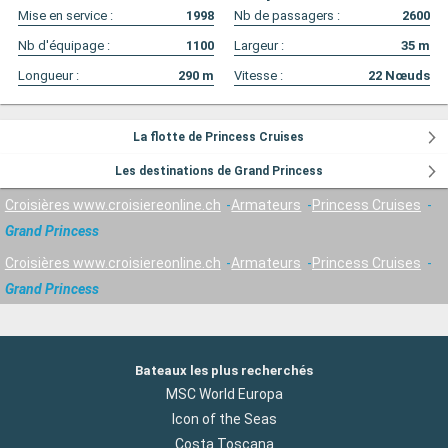
Mise en service :
1998
Nb de passagers :
2600
Nb d'équipage :
1100
Largeur :
35
m
Longueur :
290
m
Vitesse :
22
Nœuds
La flotte de Princess Cruises
Les destinations de Grand Princess
Croisières www.croisiereonline.ch
Armateurs
Princess Cruises
Grand Princess
Croisières www.croisiereonline.ch
Armateurs
Princess Cruises
Grand Princess
Bateaux les plus recherchés
MSC World Europa
Icon of the Seas
Costa Toscana