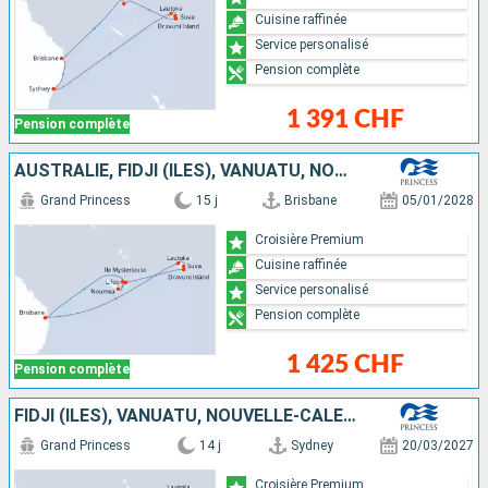
Cuisine raffinée
Service personalisé
Pension complète
1 391 CHF
Pension complète
AUSTRALIE, FIDJI (ÎLES), VANUATU, NOUVELLE-CALÉDONIE
Grand Princess
15 j
Brisbane
05/01/2028
Croisière Premium
Cuisine raffinée
Service personalisé
Pension complète
1 425 CHF
Pension complète
FIDJI (ÎLES), VANUATU, NOUVELLE-CALÉDONIE, AUSTRALIE
Grand Princess
14 j
Sydney
20/03/2027
Croisière Premium