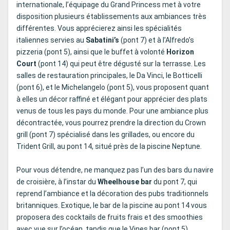
internationale, l’équipage du Grand Princess met à votre
disposition plusieurs établissements aux ambiances très
différentes. Vous apprécierez ainsi les spécialités
italiennes servies au
Sabatini’s
(pont 7) et à l’Alfredo’s
pizzeria (pont 5), ainsi que le buffet à volonté
Horizon
Court
(pont 14) qui peut être dégusté sur la terrasse. Les
salles de restauration principales, le Da Vinci, le Botticelli
(pont 6), et le Michelangelo (pont 5), vous proposent quant
à elles un décor raffiné et élégant pour apprécier des plats
venus de tous les pays du monde. Pour une ambiance plus
décontractée, vous pourrez prendre la direction du Crown
grill (pont 7) spécialisé dans les grillades, ou encore du
Trident Grill, au pont 14, situé près de la piscine Neptune.
Pour vous détendre, ne manquez pas l’un des bars du navire
de croisière, à l’instar du
Wheelhouse bar
du pont 7, qui
reprend l’ambiance et la décoration des pubs traditionnels
britanniques. Exotique, le bar de la piscine au pont 14 vous
proposera des cocktails de fruits frais et des smoothies
avec vue sur l’océan, tandis que le Vines bar (pont 5)