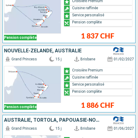
Croisière Premium
Cuisine raffinée
Service personalisé
Pension complète
1 837 CHF
Pension complète
NOUVELLE-ZÉLANDE, AUSTRALIE
Grand Princess
15 j
Brisbane
01/02/2027
Croisière Premium
Cuisine raffinée
Service personalisé
Pension complète
1 886 CHF
Pension complète
AUSTRALIE, TORTOLA, PAPOUASIE-NOUVELLE-GUINÉE
Grand Princess
15 j
Brisbane
01/06/2027