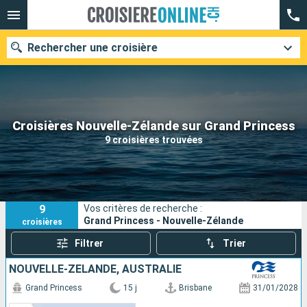
Rechercher une croisière
Nos destinations
Croisières Nouvelle-Zélande sur Grand Princess
9 croisières trouvées
Mois de départ
Ports
Compagnies
9
Vos critères de recherche :
Rechercher
Grand Princess - Nouvelle-Zélande
croisières
Filtrer
Trier
NOUVELLE-ZÉLANDE, AUSTRALIE
Grand Princess
15 j
Brisbane
31/01/2028