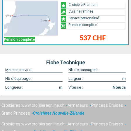
Croisière Premium
Cuisine raffinée
Service personalisé
Pension complète
537 CHF
Pension complète
Fiche Technique
Mise en service :
Nb de passagers :
Nb d'équipage :
Largeur :
m
Longueur :
m
Vitesse :
Nœuds
Croisières www.croisiereonline.ch
Armateurs
Princess Cruises
Grand Princess
Croisières Nouvelle-Zélande
Croisières www.croisiereonline.ch
Armateurs
Princess Cruises