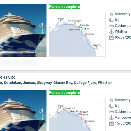
Pension complète
Discovery
8 j
Cabine st
Whittier
05/09/20
S-UNIS
er, Ketchikan, Juneau, Skagway, Glacier Bay, College Fjord, Whittier
Pension complète
Discovery
8 j
Cabine st
Vancouve
15/05/20