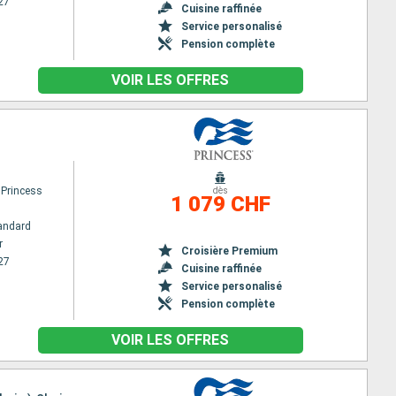
27
Cuisine raffinée
Service personalisé
Pension complète
VOIR LES OFFRES
 Princess
dès
1 079 CHF
andard
r
Croisière Premium
27
Cuisine raffinée
Service personalisé
Pension complète
VOIR LES OFFRES