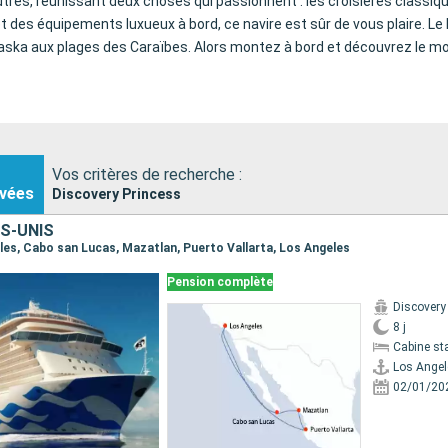
res, réunissant deux choses qui passionnent : les croisières classiqu
 des équipements luxueux à bord, ce navire est sûr de vous plaire. L
l'Alaska aux plages des Caraïbes. Alors montez à bord et découvrez le 
Vos critères de recherche :
vées
Discovery Princess
S-UNIS
eles, Cabo san Lucas, Mazatlan, Puerto Vallarta, Los Angeles
Pension complète
Discovery
8 j
Cabine st
Los Angel
02/01/20