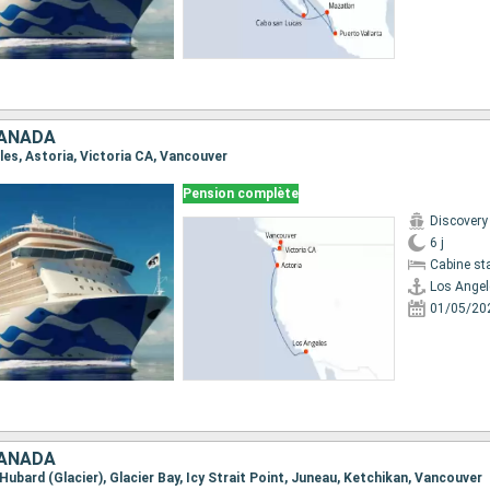
CANADA
eles, Astoria, Victoria CA, Vancouver
Pension complète
Discovery
6 j
Cabine st
Los Angel
01/05/20
CANADA
r, Hubard (Glacier), Glacier Bay, Icy Strait Point, Juneau, Ketchikan, Vancouver