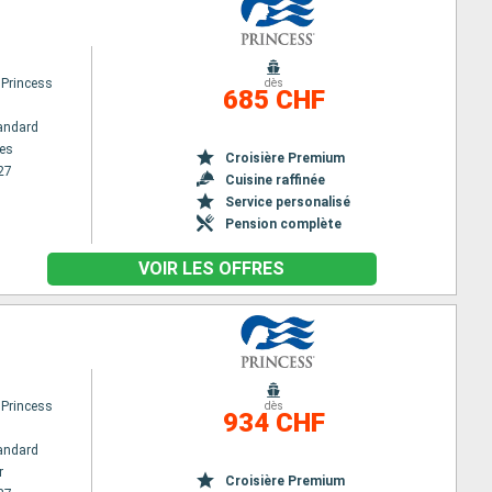
 Princess
dès
685 CHF
andard
es
Croisière Premium
27
Cuisine raffinée
Service personalisé
Pension complète
VOIR LES OFFRES
 Princess
dès
934 CHF
andard
r
Croisière Premium