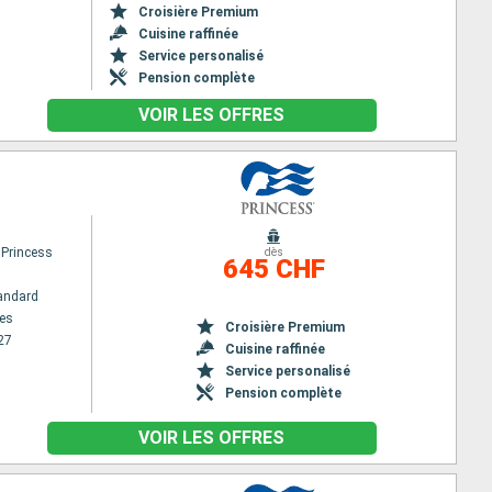
Croisière Premium
Cuisine raffinée
Service personalisé
Pension complète
VOIR LES OFFRES
 Princess
dès
645 CHF
andard
es
Croisière Premium
27
Cuisine raffinée
Service personalisé
Pension complète
VOIR LES OFFRES