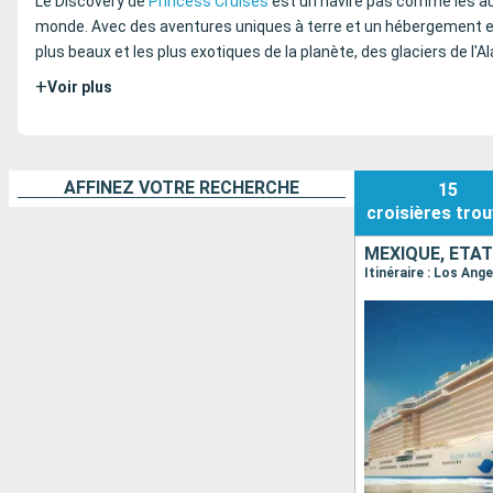
Le Discovery de
Princess Cruises
est un navire pas comme les aut
monde. Avec des aventures uniques à terre et un hébergement et
plus beaux et les plus exotiques de la planète, des glaciers de 
+
Voir plus
AFFINEZ VOTRE RECHERCHE
15
croisières
trou
MEXIQUE, ÉTAT
Itinéraire : Los Ang