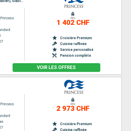
Itinéraire : Vancouver, Ketchikan, Juneau, Skagway, Glacier Bay, College Fjord, Whittier, Hubard (Glacier), Glacier Bay, Icy Strait Point, Juneau, Ketchikan, Vancouver
 Princess
dès
1 402 CHF
andard
r
Croisière Premium
27
Cuisine raffinée
Service personalisé
Pension complète
VOIR LES OFFRES
 Princess
dès
2 973 CHF
andard
es
Croisière Premium
27
Cuisine raffinée