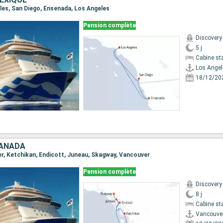
eles, San Diego, Ensenada, Los Angeles
Pension complète
Discovery
5 j
Cabine st
Los Angel
18/12/20
CANADA
ver, Ketchikan, Endicott, Juneau, Skagway, Vancouver
Pension complète
Discovery
8 j
Cabine st
Vancouve