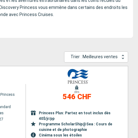
es et les aventures extraordinaires dans les coins reculés du
e Discovery Princess vous emmène dans certains des endroits les
monde avec Princess Cruises.
Trier : Meilleures ventes
dès
 Princess
546 CHF
andard
es
Princess Plus: Partez en tout inclus dès
40$/jr/pp
27
Programme ScholarShip@Sea : Cours de
cuisine et de photographie
Cinéma sous les étoiles