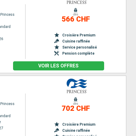
 Princess
dès
566 CHF
andard
Croisière Premium
26
Cuisine raffinée
Service personalisé
Pension complète
VOIR LES OFFRES
 Princess
dès
702 CHF
andard
r
Croisière Premium
27
Cuisine raffinée