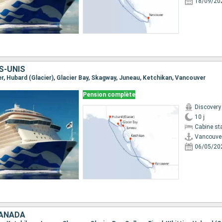
18/09/20
S-UNIS
er, Hubard (Glacier), Glacier Bay, Skagway, Juneau, Ketchikan, Vancouver
Pension complète
Discovery
10 j
Cabine st
Vancouve
06/05/20
CANADA