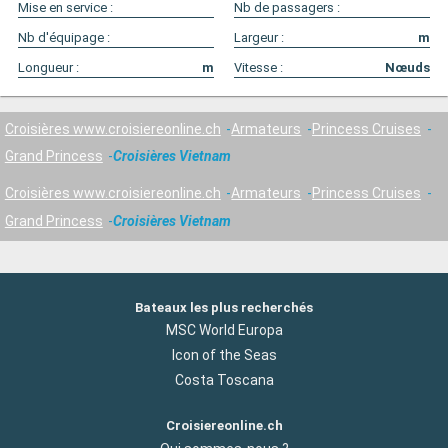
Mise en service :
Nb de passagers :
Nb d'équipage :
Largeur :
m
Longueur :
m
Vitesse :
Nœuds
Croisières www.croisiereonline.ch
Armateurs
Princess Cruises
Grand Princess
Croisières Vietnam
Croisières www.croisiereonline.ch
Armateurs
Princess Cruises
Grand Princess
Croisières Vietnam
Bateaux les plus recherchés
MSC World Europa
Icon of the Seas
Costa Toscana
Croisiereonline.ch