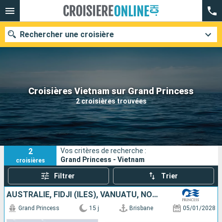
Rechercher une croisière
Nos destinations
Croisières Vietnam sur Grand Princess
2 croisières trouvées
Mois de départ
Ports
Compagnies
2
Vos critères de recherche :
Rechercher
Grand Princess - Vietnam
croisières
Filtrer
Trier
AUSTRALIE, FIDJI (ÎLES), VANUATU, NOUVELLE-CALÉDONIE
Grand Princess
15 j
Brisbane
05/01/2028