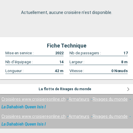
Actuellement, aucune croisière n'est disponible.
Fiche Technique
Mise en service :
2022
Nb de passagers :
17
Nb d'équipage :
14
Largeur :
8
m
Longueur :
42
m
Vitesse :
0
Nœuds
La flotte de Rivages du monde
Croisières www.croisiereonline.ch
Armateurs
Rivages du monde
La Dahabieh Queen Isis I
Croisières www.croisiereonline.ch
Armateurs
Rivages du monde
La Dahabieh Queen Isis I