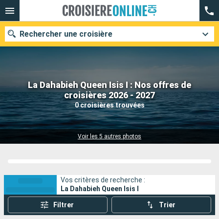
Rechercher une croisière
La Dahabieh Queen Isis I : Nos offres de
Nos destinations
croisières 2026 - 2027
0 croisières trouvées
Mois de départ
Ports
Compagnies
Voir les 5 autres photos
Rechercher
Vos critères de recherche :
La Dahabieh Queen Isis I
Filtrer
Trier