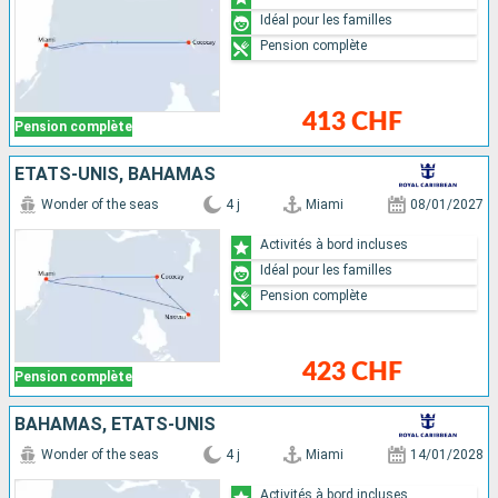
Idéal pour les familles
Pension complète
413 CHF
Pension complète
ÉTATS-UNIS, BAHAMAS
Wonder of the seas
4 j
Miami
08/01/2027
Activités à bord incluses
Idéal pour les familles
Pension complète
423 CHF
Pension complète
BAHAMAS, ÉTATS-UNIS
Wonder of the seas
4 j
Miami
14/01/2028
Activités à bord incluses