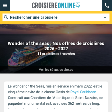
Rechercher une croisière
Wonder of the seas : Nos offres de croisières
Nos destinations
2026 - 2027
11 croisières trouvées
Mois de départ
Ports
Compagnies
Voir les 69 autres photos
Rechercher
Le Wonder of the Seas, mis en service en mars 2022, est le
cinquième navire de la classe Oasis de
Royal Caribbean
.
Construit aux Chantiers de l'Atlantique de Saint-Nazaire, ce
paquebot monumental est, avec ses 362 mètres de long,
l'un des plus grands navires de croisière au monde. Il a été