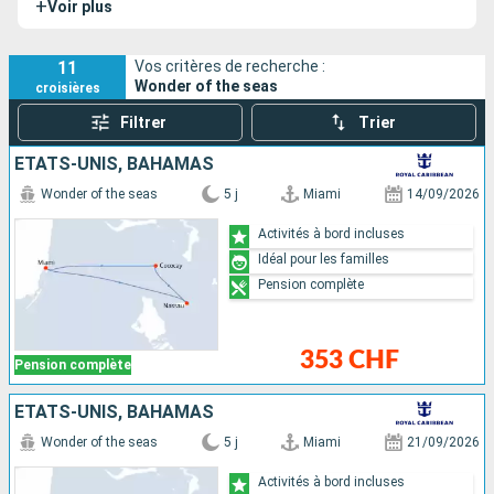
+
Voir plus
conçu pour offrir une expérience de divertissement
exceptionnelle en mer, avec ses huit quartiers thématiques
uniques, incluant le quartier des suites, une première pour
11
Vos critères de recherche :
Wonder of the seas
croisières
la classe Oasis. Le Wonder of the Seas dispose de
nombreux sister-ships dont l’
Utopia of the Seas
, qui a
Filtrer
Trier
rejoint la flotte en 2024.
ÉTATS-UNIS, BAHAMAS
Wonder of the seas
5 j
Miami
14/09/2026
Activités à bord incluses
Idéal pour les familles
Pension complète
353 CHF
Pension complète
ÉTATS-UNIS, BAHAMAS
Wonder of the seas
5 j
Miami
21/09/2026
Activités à bord incluses