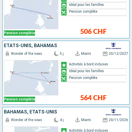
Idéal pour les familles
Pension complète
506 CHF
Pension complète
ÉTATS-UNIS, BAHAMAS
Wonder of the seas
5 j
Miami
20/12/2027
Activités à bord incluses
Idéal pour les familles
Pension complète
564 CHF
Pension complète
BAHAMAS, ÉTATS-UNIS
Wonder of the seas
4 j
Miami
20/11/2026
Activités à bord incluses