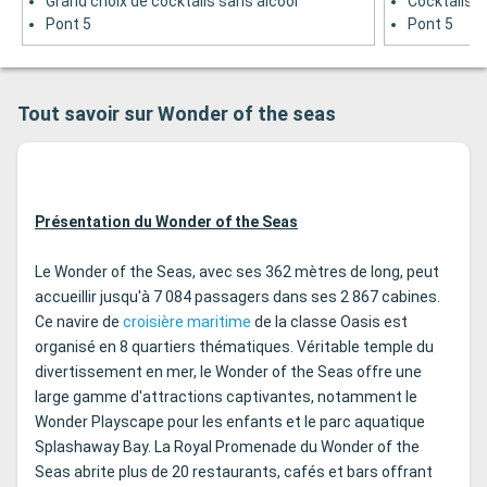
Grand choix de cocktails sans alcool
Cocktails, 
Pont 5
Pont 5
Tout savoir sur Wonder of the seas
Présentation du Wonder of the Seas
Le Wonder of the Seas, avec ses 362 mètres de long, peut
accueillir jusqu'à 7 084 passagers dans ses 2 867 cabines.
Ce navire de
croisière maritime
de la classe Oasis est
organisé en 8 quartiers thématiques. Véritable temple du
divertissement en mer, le Wonder of the Seas offre une
large gamme d'attractions captivantes, notamment le
Wonder Playscape pour les enfants et le parc aquatique
Splashaway Bay. La Royal Promenade du Wonder of the
Seas abrite plus de 20 restaurants, cafés et bars offrant