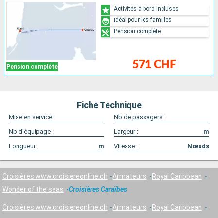
Activités à bord incluses
Idéal pour les familles
Pension complète
571 CHF
Pension complète
Fiche Technique
Mise en service :
Nb de passagers :
Nb d'équipage :
Largeur :
m
Longueur :
m
Vitesse :
Nœuds
Croisières www.croisiereonline.ch
Armateurs
Royal Caribbean
Wonder of the seas
Croisières Caraïbes
Croisières www.croisiereonline.ch
Armateurs
Royal Caribbean