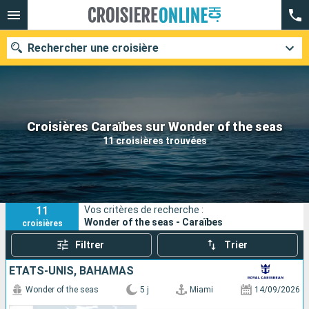
Rechercher une croisière
Nos destinations
Croisières Caraïbes sur Wonder of the seas
11 croisières trouvées
Mois de départ
Ports
Compagnies
11
Vos critères de recherche :
Rechercher
Wonder of the seas - Caraïbes
croisières
Filtrer
Trier
ÉTATS-UNIS, BAHAMAS
Wonder of the seas
5 j
Miami
14/09/2026