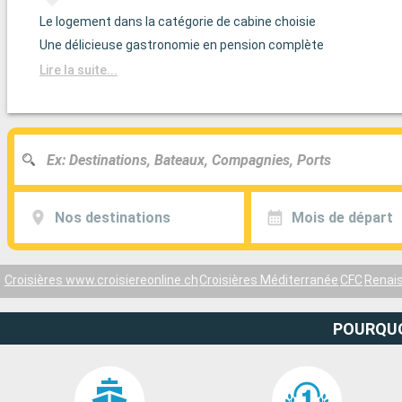
Le logement dans la catégorie de cabine choisie
Une délicieuse gastronomie en pension complète
Lire la suite...
Nos destinations
Mois de départ
Croisières www.croisiereonline.ch
Croisières Méditerranée
CFC
Renai
POURQUO