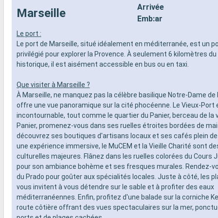
Arrivée
Marseille
Emb:ar
Le port :
Le port de Marseille, situé idéalement en méditerranée, est un p
privilégié pour explorer la Provence. À seulement 6 kilomètres du
historique, il est aisément accessible en bus ou en taxi.
Que visiter à Marseille ?
À Marseille, ne manquez pas la célèbre basilique Notre-Dame de l
offre une vue panoramique sur la cité phocéenne. Le Vieux-Port e
incontournable, tout comme le quartier du Panier, berceau de la vi
Panier, promenez-vous dans ses ruelles étroites bordées de mai
découvrez ses boutiques d'artisans locaux et ses cafés plein d
une expérience immersive, le MuCEM et la Vieille Charité sont d
culturelles majeures. Flânez dans les ruelles colorées du Cours J
pour son ambiance bohème et ses fresques murales. Rendez-v
du Prado pour goûter aux spécialités locales. Juste à côté, les p
vous invitent à vous détendre sur le sable et à profiter des eaux
méditerranéennes. Enfin, profitez d'une balade sur la corniche K
route côtière offrant des vues spectaculaires sur la mer, ponctu
ports et de plages cachées.