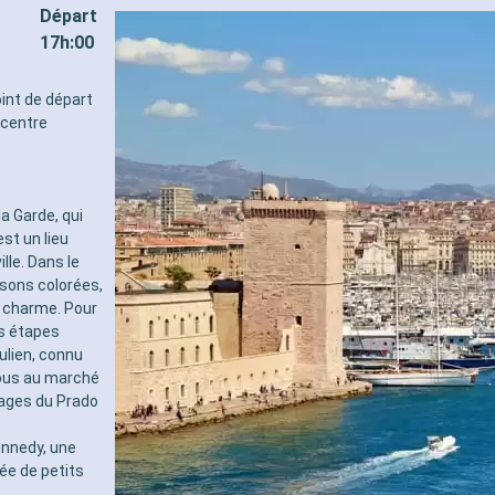
Départ
17h:00
oint de départ
 centre
a Garde, qui
st un lieu
lle. Dans le
sons colorées,
e charme. Pour
es étapes
ulien, connu
ous au marché
lages du Prado
ennedy, une
ée de petits