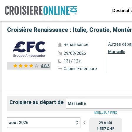
Destinati
Voir les 158 autres photos
Croisière Renaissance : Italie, Croatie, Monté
Autres dépa
Renaissance
Marseille
29/08/2026
13 j / 12 n
4.0/5
Cabine Extérieure
Croisière au départ de
Marseille
MEILLEUR PRIX
août 2026
29 Août
1 557 CHF