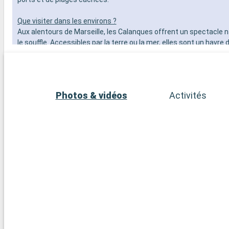
Que visiter dans les environs ?
Aux alentours de Marseille, les Calanques offrent un spectacle n
le souffle. Accessibles par la terre ou la mer, elles sont un havre 
randonneurs et les amoureux de la nature. Ne manquez pas Aix-
ville d'art et d'histoire, connue pour son patrimoine architectural
marchés colorés. Explorez l'arrière-pays provençal, avec ses vil
pittoresques comme Gordes et Roussillon et ses champs de la
Photos & vidéos
Activités
emblématiques. À seulement 2 heures de route de Marseille, Sai
petit port coloré célèbre pour son ambiance glamour et ses plage
est une destination incontournable.