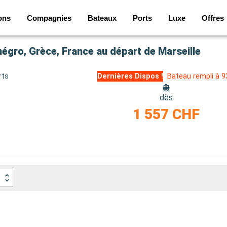
ons
Compagnies
Bateaux
Ports
Luxe
Offres
négro, Grèce, France au départ de Marseille
rts
Dernières Dispos !
Bateau rempli à 
dès
1 557 CHF