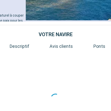
aturel à couper
de paix pour les
en-Provence,
 et ses
VOTRE NAVIRE
lages perchés
vande
Descriptif
Avis clients
Ponts
nt-Tropez,
s de sable fin,