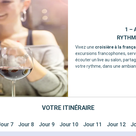
1 –
RYTHME
Vivez une
croisière à la frança
excursions francophones, service
écouter un live au salon, parta
votre rythme, dans une ambian
VOTRE ITINÉRAIRE
Jour 7
Jour 8
Jour 9
Jour 10
Jour 11
Jour 12
Jo