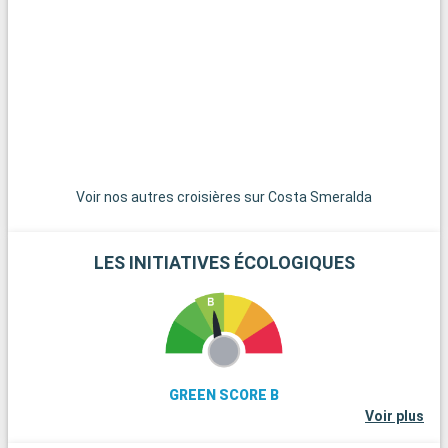
Que visiter dans les environs ?
Aux alentours de Marseille, les Calanques offrent un
spectacle naturel à couper le souffle. Accessibles par la terre
ou la mer, elles sont un havre de paix pour les randonneurs et
les amoureux de la nature. Ne manquez pas Aix-en-Provence,
ville d'art et d'histoire, connue pour son patrimoine
architectural et ses marchés colorés. Explorez l'arrière-pays
provençal, avec ses villages perchés pittoresques comme
Gordes et Roussillon et ses champs de lavande
emblématiques. À seulement 2 heures de route de Marseille,
Voir nos autres croisières sur Costa Smeralda
Saint-Tropez, petit port coloré célèbre pour son ambiance
glamour et ses plages de sable fin, est une destination
incontournable.
LES INITIATIVES ÉCOLOGIQUES
GREEN SCORE B
Voir plus