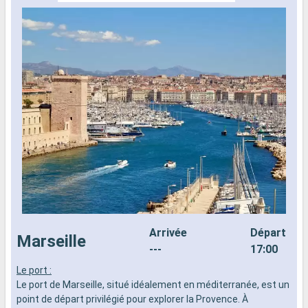
Arrivée
Départ
Marseille
---
17:00
Le port :
L
Le port de Marseille, situé idéalement en méditerranée, est un
L
point de départ privilégié pour explorer la Provence. À
M