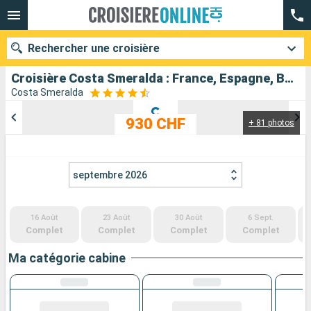
Rechercher une croisière
Croisière Costa Smeralda : France, Espagne, Baléares, Italie au départ de Marseille
Costa Smeralda
930 CHF
+ 81 photos
Nos destinations
Mois de départ
septembre 2026
Ports
Compagnies
16 Août
23 Août
30 Août
6 Sept.
Rechercher
Complet
Complet
Complet
Complet
Ma catégorie cabine