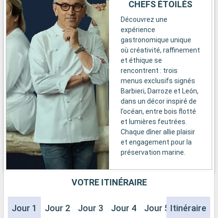
CHEFS ÉTOILÉS
Découvrez une
expérience
gastronomique unique
où créativité, raffinement
et éthique se
rencontrent : trois
menus exclusifs signés
Barbieri, Darroze et León,
dans un décor inspiré de
l’océan, entre bois flotté
et lumières feutrées.
Chaque dîner allie plaisir
et engagement pour la
préservation marine.
VOTRE ITINÉRAIRE
Jour 1
Jour 2
Jour 3
Jour 4
Jour 5
Itinéraire
Jour 6
J