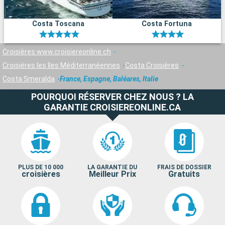
Costa Toscana
Costa Fortuna
Croisières www.croisiereonline.ch
Croisières les Iles Méditerranéennes
Costa Croisières
Costa Smeralda
France, Espagne, Baléares, Italie
POURQUOI RÉSERVER CHEZ NOUS ? LA
GARANTIE CROISIEREONLINE.CA
PLUS DE 10 000
LA GARANTIE DU
FRAIS DE DOSSIER
croisières
Meilleur Prix
Gratuits