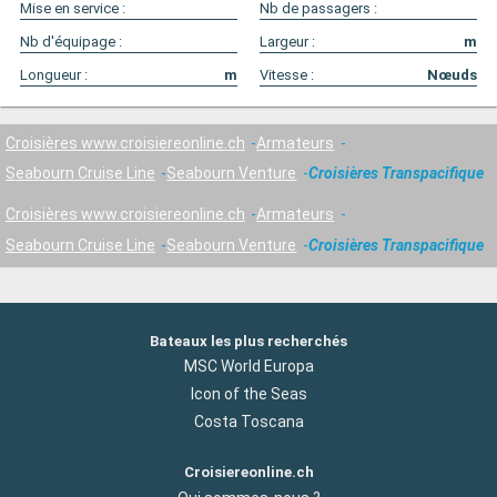
Mise en service :
Nb de passagers :
Nb d'équipage :
Largeur :
m
Longueur :
m
Vitesse :
Nœuds
Croisières www.croisiereonline.ch
Armateurs
Seabourn Cruise Line
Seabourn Venture
Croisières Transpacifique
Croisières www.croisiereonline.ch
Armateurs
Seabourn Cruise Line
Seabourn Venture
Croisières Transpacifique
Bateaux les plus recherchés
MSC World Europa
Icon of the Seas
Costa Toscana
Croisiereonline.ch