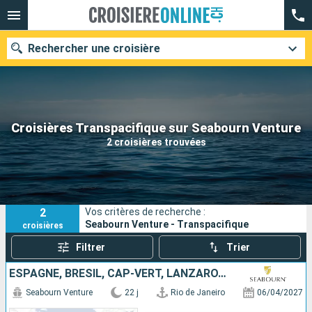
Rechercher une croisière
Nos destinations
Croisières Transpacifique sur Seabourn Venture
2 croisières trouvées
Mois de départ
Ports
Compagnies
2
Vos critères de recherche :
Rechercher
Seabourn Venture - Transpacifique
croisières
Filtrer
Trier
ESPAGNE, BRÉSIL, CAP-VERT, LANZAROTE, MAROC, TENERIFE
Seabourn Venture
22 j
Rio de Janeiro
06/04/2027