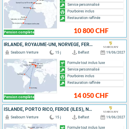
Service personnalisé
Pourboires inclus
Restauration raffinée
10 800 CHF
Pension complète
IRLANDE, ROYAUME-UNI, NORVÈGE, FÉROÉ (ÎLES), DANEMARK, PORTO RICO, ISLANDE
Seabourn Venture
15 j
Belfast
19/06/2027
Formule tout inclus luxe
Service personnalisé
Pourboires inclus
Restauration raffinée
14 050 CHF
Pension complète
ISLANDE, PORTO RICO, FÉROÉ (ÎLES), NORVÈGE, ROYAUME-UNI, IRLANDE, DANEMARK
Seabourn Venture
15 j
Belfast
19/06/2027
Formule tout inclus luxe