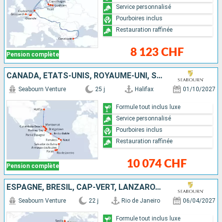
Service personnalisé
Pourboires inclus
Restauration raffinée
8 123 CHF
Pension complète
CANADA, ÉTATS-UNIS, ROYAUME-UNI, SAINTE-LUCIE, BARBADE, TRINITÉ-ET-TOBAGO, FRANCE, BRÉSIL
Seabourn Venture
25 j
Halifax
01/10/2027
Formule tout inclus luxe
Service personnalisé
Pourboires inclus
Restauration raffinée
10 074 CHF
Pension complète
ESPAGNE, BRÉSIL, CAP-VERT, LANZAROTE, MAROC, TENERIFE
Seabourn Venture
22 j
Rio de Janeiro
06/04/2027
Formule tout inclus luxe