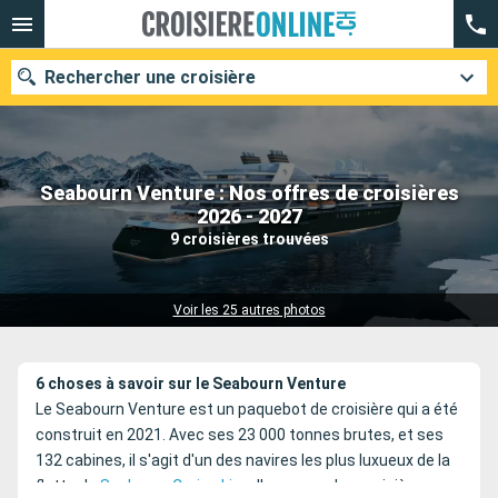
Rechercher une croisière
Seabourn Venture : Nos offres de croisières
Nos destinations
2026 - 2027
9 croisières trouvées
Mois de départ
Ports
Compagnies
Voir les 25 autres photos
Rechercher
6 choses à savoir sur le Seabourn Venture
Le Seabourn Venture est un paquebot de croisière qui a été
construit en 2021. Avec ses 23 000 tonnes brutes, et ses
132 cabines, il s'agit d'un des navires les plus luxueux de la
flotte de
Seabourn Cruise Line
. Il propose des croisières sur