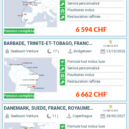
Service personnalisé
Pourboires inclus
Restauration raffinée
6 594 CHF
Pension complète
BARBADE, TRINITÉ-ET-TOBAGO, FRANCE, BRÉSIL
Seabourn Venture
17 j
Bridgetown
13/10/2026
Formule tout inclus luxe
Service personnalisé
Pourboires inclus
Restauration raffinée
6 662 CHF
Pension complète
DANEMARK, SUÈDE, FRANCE, ROYAUME-UNI, BELGIQUE, HONDURAS, TURQUIE
Seabourn Venture
11 j
Copenhague
28/05/2027
Formule tout inclus luxe