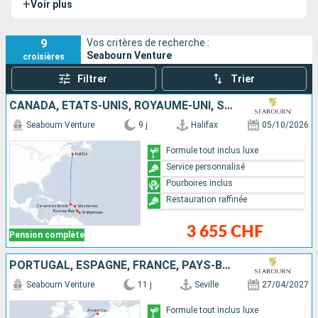
+
Voir plus
le fleuve Amazone, les croisières en Europe
occidentale/Méditerranée et les croisières dans le monde
entier.
9
Vos critères de recherche :
Seabourn Venture
croisières
Filtrer
Trier
CANADA, ÉTATS-UNIS, ROYAUME-UNI, SAINTE-LUCIE, BARBADE
Seabourn Venture
9 j
Halifax
05/10/2026
Formule tout inclus luxe
Service personnalisé
Pourboires inclus
Restauration raffinée
3 655 CHF
Pension complète
PORTUGAL, ESPAGNE, FRANCE, PAYS-BAS
Seabourn Venture
11 j
Seville
27/04/2027
Formule tout inclus luxe