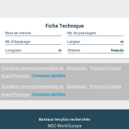
Fiche Technique
Mise en service :
Nb de passagers :
Nb d'équipage :
Largeur :
m
Longueur :
m
Vitesse :
Nœuds
Croisières www.croisiereonline.ch
Armateurs
Princess Cruises
Grand Princess
Croisières Antilles
Croisières www.croisiereonline.ch
Armateurs
Princess Cruises
Grand Princess
Croisières Antilles
Bateaux les plus recherchés
MSC World Europa