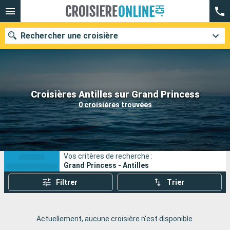
Rechercher une croisière
Nos destinations
Croisières Antilles sur Grand Princess
0 croisières trouvées
Mois de départ
Ports
Compagnies
Vos critères de recherche :
Rechercher
Grand Princess - Antilles
Filtrer
Trier
Actuellement, aucune croisière n'est disponible.