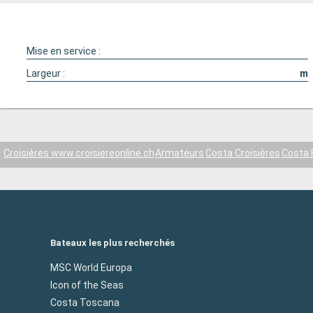
Mise en service :
Largeur :
m
Croisières www.croisiereonline.ch
Armateurs
Costa Croisières
Costa 
Bateaux les plus recherchés
MSC World Europa
Icon of the Seas
Costa Toscana