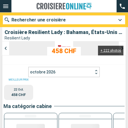
Rechercher une croisière
Croisière Resilient Lady : Bahamas, États-Unis au départ de Miami
Resilient Lady
458 CHF
+ 222 photos
Nos destinations
Mois de départ
octobre 2026
Ports
Compagnies
MEILLEUR PRIX
22 Oct.
Rechercher
458 CHF
Ma catégorie cabine