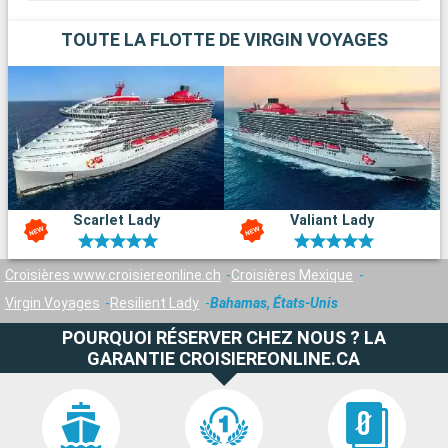
TOUTE LA FLOTTE DE VIRGIN VOYAGES
Scarlet Lady
Valiant Lady
Croisières www.croisiereonline.ch
Croisières Mexique
Virgin Voyages
Resilient Lady
Bahamas, États-Unis
POURQUOI RÉSERVER CHEZ NOUS ? LA
GARANTIE CROISIEREONLINE.CA