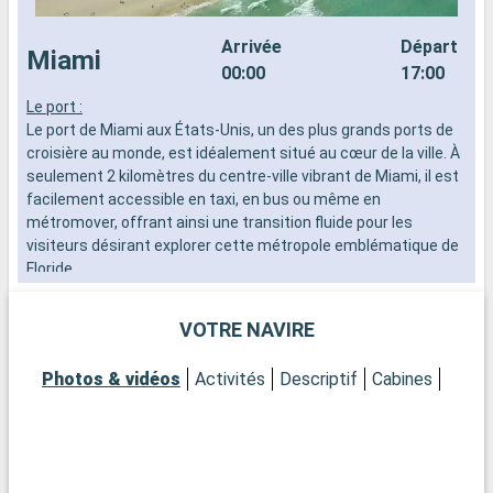
Arrivée
Départ
Miami
00:00
17:00
Le port :
K
Le port de Miami aux États-Unis, un des plus grands ports de
d
croisière au monde, est idéalement situé au cœur de la ville. À
e
seulement 2 kilomètres du centre-ville vibrant de Miami, il est
d
facilement accessible en taxi, en bus ou même en
e
métromover, offrant ainsi une transition fluide pour les
f
visiteurs désirant explorer cette métropole emblématique de
S
Floride.
i
Que visiter à Miami ?
VOTRE NAVIRE
Miami est un mélange exubérant de cultures, d'art et de
plages. Commencez par le quartier de Wynwood pour admirer
Photos & vidéos
Activités
Descriptif
Cabines
ses fameuses fresques murales et galeries d'art avant-
gardistes. Le quartier historique d'Art Déco à South Beach
vous transportera dans les années 1930 avec ses bâtiments
colorés et son atmosphère vintage. Pour une expérience plus
naturelle, le parc national des Everglades, à une courte