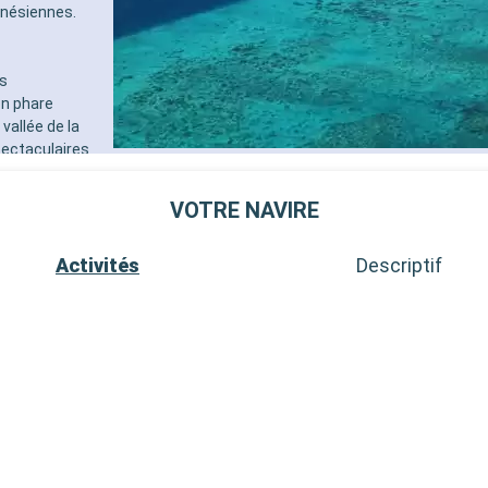
lynésiennes.
ls
on phare
 vallée de la
pectaculaires
 balnéaire, la
 havre de paix.
VOTRE NAVIRE
 traversée en
uperbes
Activités
Descriptif