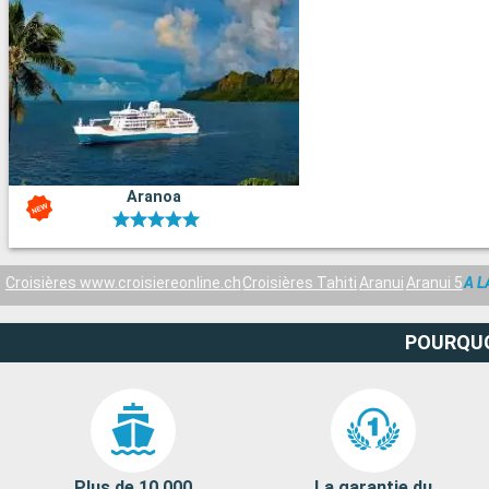
Aranoa
Croisières www.croisiereonline.ch
Croisières Tahiti
Aranui
Aranui 5
A 
POURQUO
Plus de 10 000
La garantie du