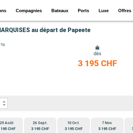
ons
Compagnies
Bateaux
Ports
Luxe
Offres
MARQUISES au départ de Papeete
rts
dès
3 195 CHF
29 Août
26 Sept.
10 Oct.
7 Nov.
 195 CHF
3 195 CHF
3 195 CHF
3 195 CHF