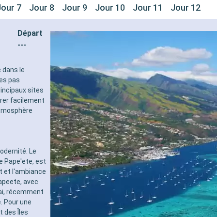
Jour 7
Jour 8
Jour 9
Jour 10
Jour 11
Jour 12
Départ
---
e dans le
ues pas
incipaux sites
lorer facilement
 atmosphère
odernité. Le
 Pape'ete, est
at et l'ambiance
Papeete, avec
ofai, récemment
. Pour une
t des Îles