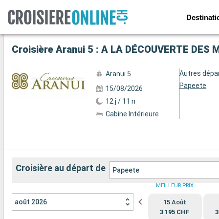
Destinati
Voir les 26 autres photos
Croisière Aranui 5 : A LA DÉCOUVERTE DES 
Autres dépa
Aranui 5
Papeete
15/08/2026
12 j / 11 n
Cabine Intérieure
Croisière au départ de
Papeete
MEILLEUR PRIX
août 2026
15 Août
3 195 CHF
3