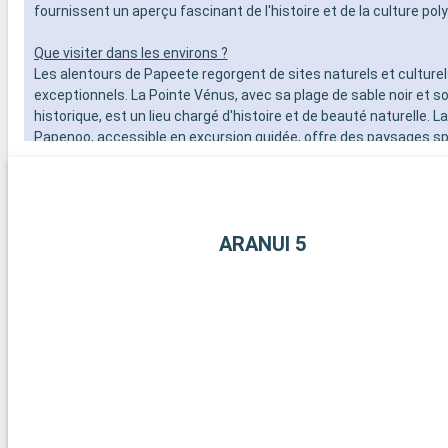
fournissent un aperçu fascinant de l'histoire et de la culture po
Que visiter dans les environs ?
Les alentours de Papeete regorgent de sites naturels et culture
exceptionnels. La Pointe Vénus, avec sa plage de sable noir et s
historique, est un lieu chargé d'histoire et de beauté naturelle. La
Papenoo, accessible en excursion guidée, offre des paysages s
et des randonnées dans la nature luxuriante. Pour une expérience
plage de sable blanc de la Plage de la Pointe des Pêcheurs est un
Enfin, une excursion sur l'île de Moorea, à seulement une courte
ferry, offre une évasion dans un cadre paradisiaque avec ses s
ARANUI 5
montagnes majestueuses et ses lagons cristallins.