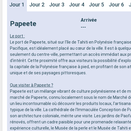
Jour 1
Jour 2
Jour 3
Jour 4
Jour 5
Jour 6
Arrivée
Papeete
---
Le port :
Le port de Papeete, situé sur l'île de Tahiti en Polynésie français
Pacifique, est idéalement placé au cœur de la ville. Il est à quelq
seulement du centre-ville, permettant un accès immédiat aux pr
d'intérêt. Cette proximité offre aux visiteurs la possibilité d'exp
la capitale de la Polynésie française à pied, en profitant de son
unique et de ses paysages pittoresques.
Que visiter à Papeete ?
Papeete est un mélange vibrant de culture polynésienne et de m
marché de Papeete, connu localement sous le nom de Marché de
un lieu incontournable où découvrir les produits locaux, l'artisan
typique de la ville. La cathédrale de l'Immaculée Conception de 
son architecture coloniale, mérite une visite. Les jardins de Pa
rénovés, offrent un cadre paisible pour une promenade relaxante
expérience culturelle, le Musée de la perle et le Musée de Tahiti e