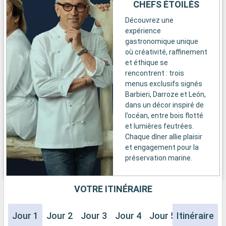
CHEFS ÉTOILÉS
Découvrez une
expérience
gastronomique unique
où créativité, raffinement
et éthique se
rencontrent : trois
menus exclusifs signés
Barbieri, Darroze et León,
dans un décor inspiré de
l’océan, entre bois flotté
et lumières feutrées.
Chaque dîner allie plaisir
et engagement pour la
préservation marine.
VOTRE ITINÉRAIRE
Jour 1
Jour 2
Jour 3
Jour 4
Jour 5
Itinéraire
Jour 6
J