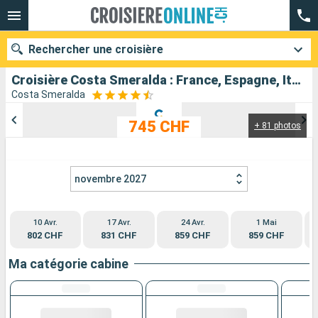
Rechercher une croisière
Croisière Costa Smeralda : France, Espagne, Italie au départ de Marseille
Costa Smeralda
745 CHF
+ 81 photos
Nos destinations
Mois de départ
novembre 2027
Ports
Compagnies
10 Avr.
17 Avr.
24 Avr.
1 Mai
Rechercher
802 CHF
831 CHF
859 CHF
859 CHF
Ma catégorie cabine