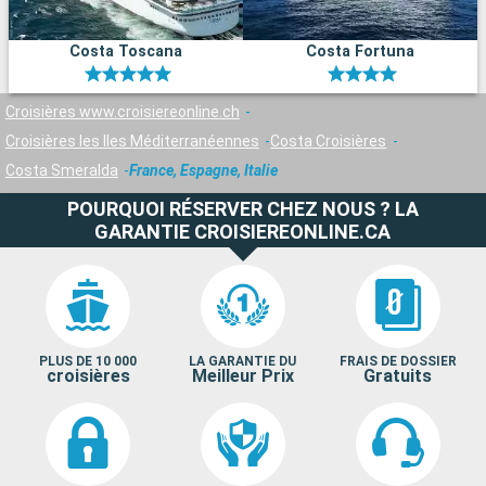
Costa Toscana
Costa Fortuna
Croisières www.croisiereonline.ch
Croisières les Iles Méditerranéennes
Costa Croisières
Costa Smeralda
France, Espagne, Italie
POURQUOI RÉSERVER CHEZ NOUS ? LA
GARANTIE CROISIEREONLINE.CA
PLUS DE 10 000
LA GARANTIE DU
FRAIS DE DOSSIER
croisières
Meilleur Prix
Gratuits