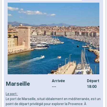
Arrivée
Départ
Marseille
---
18:00
Le port :
L
Le port de Marseille, situé idéalement en méditerranée, est un
L
point de départ privilégié pour explorer la Provence. À
M