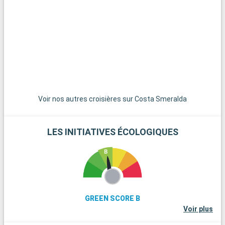
Que visiter dans les environs ?
Aux alentours de Marseille, les Calanques offrent un
spectacle naturel à couper le souffle. Accessibles par la terre
ou la mer, elles sont un havre de paix pour les randonneurs et
les amoureux de la nature. Ne manquez pas Aix-en-Provence,
ville d'art et d'histoire, connue pour son patrimoine
architectural et ses marchés colorés. Explorez l'arrière-pays
provençal, avec ses villages perchés pittoresques comme
Gordes et Roussillon et ses champs de lavande
emblématiques. À seulement 2 heures de route de Marseille,
Voir nos autres croisières sur Costa Smeralda
Saint-Tropez, petit port coloré célèbre pour son ambiance
glamour et ses plages de sable fin, est une destination
incontournable.
LES INITIATIVES ÉCOLOGIQUES
GREEN SCORE B
Voir plus