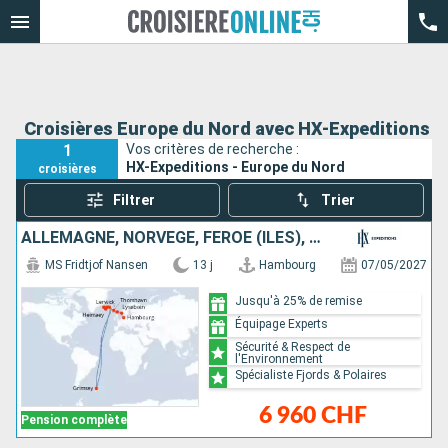
Croisières Europe du Nord avec HX-Expeditions
1
Vos critères de recherche :
HX-Expeditions - Europe du Nord
croisières
Filtrer
Trier
ALLEMAGNE, NORVÈGE, FÉROÉ (ÎLES), ROYAUME-UNI, ISLANDE
MS Fridtjof Nansen
13 j
Hambourg
07/05/2027
Jusqu'à 25% de remise
Équipage Experts
Sécurité & Respect de
l'Environnement
Spécialiste Fjords & Polaires
6 960 CHF
Pension complète