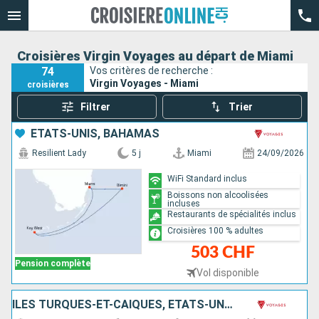
Croisières Virgin Voyages au départ de Miami
74
Vos critères de recherche :
Virgin Voyages - Miami
croisières
Filtrer
Trier
ÉTATS-UNIS, BAHAMAS
Resilient Lady
5 j
Miami
24/09/2026
WiFi Standard inclus
Boissons non alcoolisées
incluses
Restaurants de spécialités inclus
Croisières 100 % adultes
503 CHF
Pension complète
Vol disponible
ÎLES TURQUES-ET-CAÏQUES, ÉTATS-UNIS