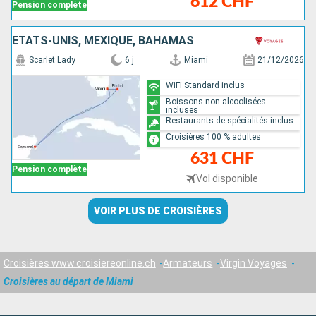
612 CHF
Pension complète
ÉTATS-UNIS, MEXIQUE, BAHAMAS
Scarlet Lady
6 j
Miami
21/12/2026
WiFi Standard inclus
Boissons non alcoolisées
incluses
Restaurants de spécialités inclus
Croisières 100 % adultes
631 CHF
Pension complète
Vol disponible
VOIR PLUS DE CROISIÈRES
Croisières www.croisiereonline.ch
Armateurs
Virgin Voyages
Croisières au départ de Miami