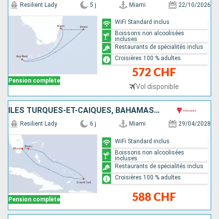
Resilient Lady
5 j
Miami
22/10/2026
WiFi Standard inclus
Boissons non alcoolisées
incluses
Restaurants de spécialités inclus
Croisières 100 % adultes
572 CHF
Pension complète
Vol disponible
ÎLES TURQUES-ET-CAÏQUES, BAHAMAS, ÉTATS-UNIS
Resilient Lady
6 j
Miami
29/04/2028
WiFi Standard inclus
Boissons non alcoolisées
incluses
Restaurants de spécialités inclus
Croisières 100 % adultes
588 CHF
Pension complète