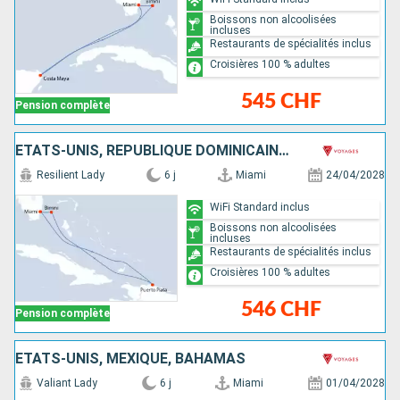
Boissons non alcoolisées
incluses
Restaurants de spécialités inclus
Croisières 100 % adultes
545 CHF
Pension complète
ÉTATS-UNIS, RÉPUBLIQUE DOMINICAINE, BAHAMAS
Resilient Lady
6 j
Miami
24/04/2028
WiFi Standard inclus
Boissons non alcoolisées
incluses
Restaurants de spécialités inclus
Croisières 100 % adultes
546 CHF
Pension complète
ÉTATS-UNIS, MEXIQUE, BAHAMAS
Valiant Lady
6 j
Miami
01/04/2028