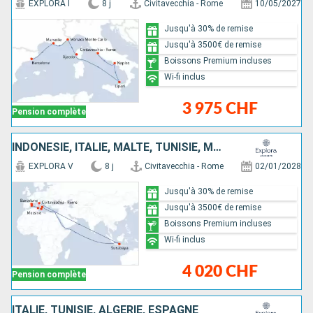
EXPLORA I
8 j
Civitavecchia - Rome
10/05/2027
Jusqu'à 30% de remise
Jusqu'à 3500€ de remise
Boissons Premium incluses
Wi-fi inclus
3 975 CHF
Pension complète
INDONÉSIE, ITALIE, MALTE, TUNISIE, MAJORQUE, ESPAGNE
EXPLORA V
8 j
Civitavecchia - Rome
02/01/2028
Jusqu'à 30% de remise
Jusqu'à 3500€ de remise
Boissons Premium incluses
Wi-fi inclus
4 020 CHF
Pension complète
ITALIE, TUNISIE, ALGÉRIE, ESPAGNE