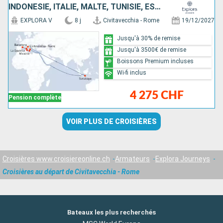
INDONÉSIE, ITALIE, MALTE, TUNISIE, ESPAGNE
EXPLORA V
8 j
Civitavecchia - Rome
19/12/2027
Jusqu'à 30% de remise
Jusqu'à 3500€ de remise
Boissons Premium incluses
Wi-fi inclus
4 275 CHF
Pension complète
VOIR PLUS DE CROISIÈRES
Croisières www.croisiereonline.ch
Armateurs
Explora Journeys
Croisières au départ de Civitavecchia - Rome
Bateaux les plus recherchés