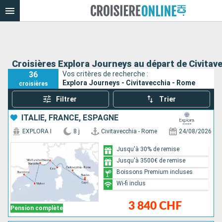
Croisières Explora Journeys au départ de Civitav
36
Vos critères de recherche :
Explora Journeys - Civitavecchia - Rome
croisières
Filtrer
Trier
ITALIE, FRANCE, ESPAGNE
EXPLORA I
8 j
Civitavecchia - Rome
24/08/2026
Jusqu'à 30% de remise
Jusqu'à 3500€ de remise
Boissons Premium incluses
Wi-fi inclus
3 840 CHF
Pension complète