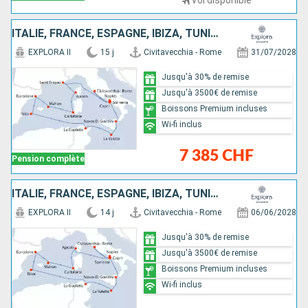
Vol disponible
ITALIE, FRANCE, ESPAGNE, IBIZA, TUNISIE, MALTE
EXPLORA II
15 j
Civitavecchia - Rome
31/07/2028
Jusqu'à 30% de remise
Jusqu'à 3500€ de remise
Boissons Premium incluses
Wi-fi inclus
7 385 CHF
Pension complète
ITALIE, FRANCE, ESPAGNE, IBIZA, TUNISIE, MALTE
EXPLORA II
14 j
Civitavecchia - Rome
06/06/2028
Jusqu'à 30% de remise
Jusqu'à 3500€ de remise
Boissons Premium incluses
Wi-fi inclus