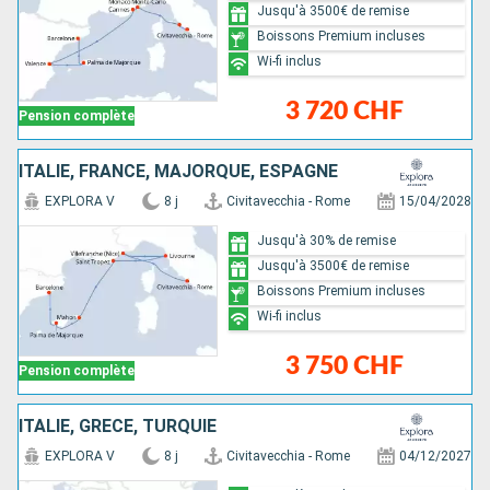
Jusqu'à 3500€ de remise
Boissons Premium incluses
Wi-fi inclus
3 720 CHF
Pension complète
ITALIE, FRANCE, MAJORQUE, ESPAGNE
EXPLORA V
8 j
Civitavecchia - Rome
15/04/2028
Jusqu'à 30% de remise
Jusqu'à 3500€ de remise
Boissons Premium incluses
Wi-fi inclus
3 750 CHF
Pension complète
ITALIE, GRÈCE, TURQUIE
EXPLORA V
8 j
Civitavecchia - Rome
04/12/2027