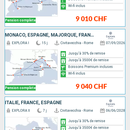
Wi-fi inclus
9 010 CHF
Pension complète
MONACO, ESPAGNE, MAJORQUE, FRANCE, ITALIE
EXPLORA I
15 j
Civitavecchia - Rome
07/09/2026
Jusqu'à 30% de remise
Jusqu'à 3500€ de remise
Boissons Premium incluses
Wi-fi inclus
9 040 CHF
Pension complète
ITALIE, FRANCE, ESPAGNE
EXPLORA II
7 j
Civitavecchia - Rome
06/06/2028
Jusqu'à 30% de remise
Jusqu'à 3500€ de remise