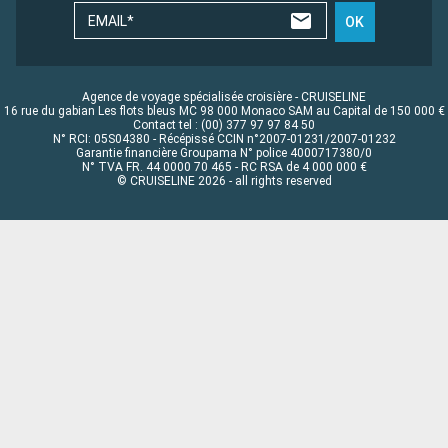
EMAIL*
OK
Agence de voyage spécialisée croisière - CRUISELINE
16 rue du gabian Les flots bleus MC 98 000 Monaco SAM au Capital de 150 000 €
Contact tel : (00) 377 97 97 84 50
N° RCI: 05S04380 - Récépissé CCIN n°2007-01231/2007-01232
Garantie financière Groupama N° police 4000717380/0
N° TVA FR. 44 0000 70 465 - RC RSA de 4 000 000 €
© CRUISELINE 2026 - all rights reserved