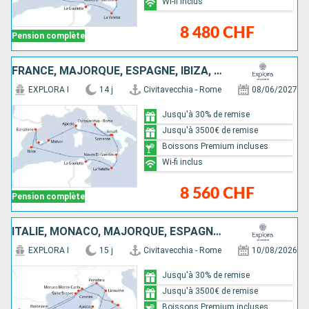
Wi-fi inclus
8 480 CHF
Pension complète
FRANCE, MAJORQUE, ESPAGNE, IBIZA, TUNISIE, MALTE, ITALIE
EXPLORA I
14 j
Civitavecchia - Rome
08/06/2027
Jusqu'à 30% de remise
Jusqu'à 3500€ de remise
Boissons Premium incluses
Wi-fi inclus
8 560 CHF
Pension complète
ITALIE, MONACO, MAJORQUE, ESPAGNE, FRANCE
EXPLORA I
15 j
Civitavecchia - Rome
10/08/2026
Jusqu'à 30% de remise
Jusqu'à 3500€ de remise
Boissons Premium incluses