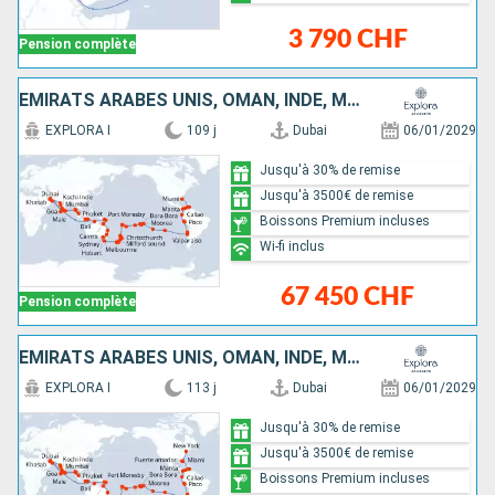
3 790 CHF
Pension complète
EMIRATS ARABES UNIS, OMAN, INDE, MALDIVES, SRI LANKA, THAÏLANDE, MALAISIE, SINGAPOUR, INDONÉSIE, PAPOUASIE-NOUVELLE-GUINÉE, AUSTRALIE, NOUVELLE-ZÉLANDE, FIDJI (ÎLES), TONGA, ÎLES COOK, FRANCE, ROYAUME
EXPLORA I
109 j
Dubai
06/01/2029
Jusqu'à 30% de remise
Jusqu'à 3500€ de remise
Boissons Premium incluses
Wi-fi inclus
67 450 CHF
Pension complète
EMIRATS ARABES UNIS, OMAN, INDE, MALDIVES, SRI LANKA, THAÏLANDE, MALAISIE, SINGAPOUR, INDONÉSIE, PAPOUASIE-NOUVELLE-GUINÉE, AUSTRALIE, NOUVELLE-ZÉLANDE, FIDJI (ÎLES), TONGA, ÎLES COOK, FRANCE, ROYAUME
EXPLORA I
113 j
Dubai
06/01/2029
Jusqu'à 30% de remise
Jusqu'à 3500€ de remise
Boissons Premium incluses