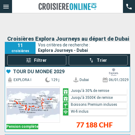
Croisières Explora Journeys au départ de Dubai
11
Vos critères de recherche :
Explora Journeys - Dubai
croisières
Filtrer
Trier
TOUR DU MONDE 2029
EXPLORA I
129 j
Dubai
06/01/2029
Jusqu'à 30% de remise
Jusqu'à 3500€ de remise
Boissons Premium incluses
Wi-fi inclus
77 188 CHF
Pension complète