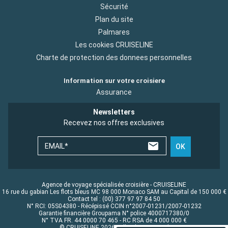
Sécurité
Plan du site
Palmares
Les cookies CRUISELINE
Charte de protection des donnees personnelles
Information sur votre croisiere
Assurance
Newsletters
Recevez nos offres exclusives
EMAIL*
OK
Agence de voyage spécialisée croisière - CRUISELINE
16 rue du gabian Les flots bleus MC 98 000 Monaco SAM au Capital de 150 000 €
Contact tel : (00) 377 97 97 84 50
N° RCI: 05S04380 - Récépissé CCIN n°2007-01231/2007-01232
Garantie financière Groupama N° police 4000717380/0
N° TVA FR. 44 0000 70 465 - RC RSA de 4 000 000 €
© CRUISELINE 2026 - all rights reserved