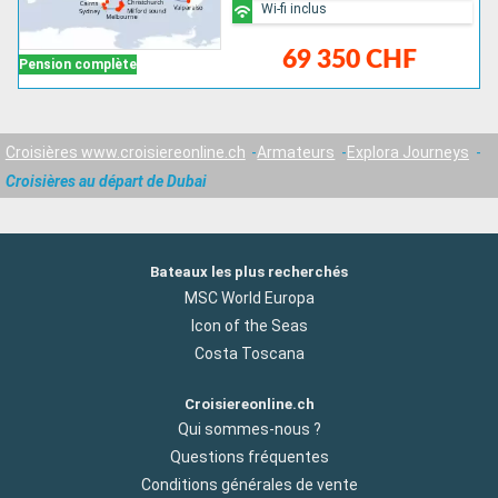
Wi-fi inclus
69 350 CHF
Pension complète
Croisières www.croisiereonline.ch
Armateurs
Explora Journeys
Croisières au départ de Dubai
Bateaux les plus recherchés
MSC World Europa
Icon of the Seas
Costa Toscana
Croisiereonline.ch
Qui sommes-nous ?
Questions fréquentes
Conditions générales de vente