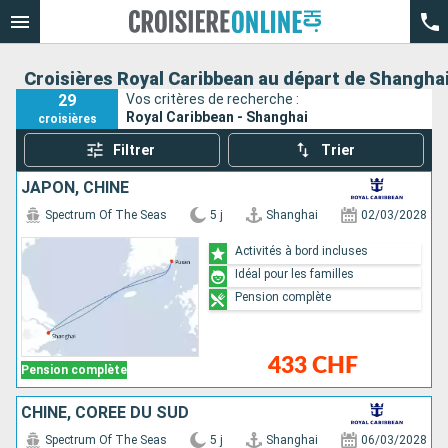
Croisières Royal Caribbean au départ de Shangha
29
Vos critères de recherche :
Royal Caribbean - Shanghai
croisières
Filtrer
Trier
JAPON, CHINE
Spectrum Of The Seas
5 j
Shanghai
02/03/2028
Activités à bord incluses
Idéal pour les familles
Pension complète
433 CHF
Pension complète
CHINE, CORÉE DU SUD
Spectrum Of The Seas
5 j
Shanghai
06/03/2028