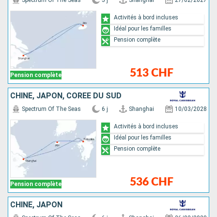
Spectrum Of The Seas
5 j
Shanghai
27/02/2027
Activités à bord incluses
Idéal pour les familles
Pension complète
513 CHF
Pension complète
CHINE, JAPON, CORÉE DU SUD
Spectrum Of The Seas
6 j
Shanghai
10/03/2028
Activités à bord incluses
Idéal pour les familles
Pension complète
536 CHF
Pension complète
CHINE, JAPON