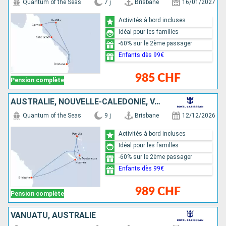
Quantum of the Seas
7 j
Brisbane
16/01/2027
Activités à bord incluses
Idéal pour les familles
-60% sur le 2ème passager
Enfants dès 99€
985 CHF
Pension complète
AUSTRALIE, NOUVELLE-CALÉDONIE, VANUATU
Quantum of the Seas
9 j
Brisbane
12/12/2026
Activités à bord incluses
Idéal pour les familles
-60% sur le 2ème passager
Enfants dès 99€
989 CHF
Pension complète
VANUATU, AUSTRALIE