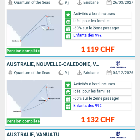
Quantum of the Seas
9 j
Brisbane
26/03/2027
Activités à bord incluses
Idéal pour les familles
-60% sur le 2ème passager
Enfants dès 99€
1 119 CHF
Pension complète
AUSTRALIE, NOUVELLE-CALÉDONIE, VANUATU
Quantum of the Seas
9 j
Brisbane
04/12/2026
Activités à bord incluses
Idéal pour les familles
-60% sur le 2ème passager
Enfants dès 99€
1 132 CHF
Pension complète
AUSTRALIE, VANUATU