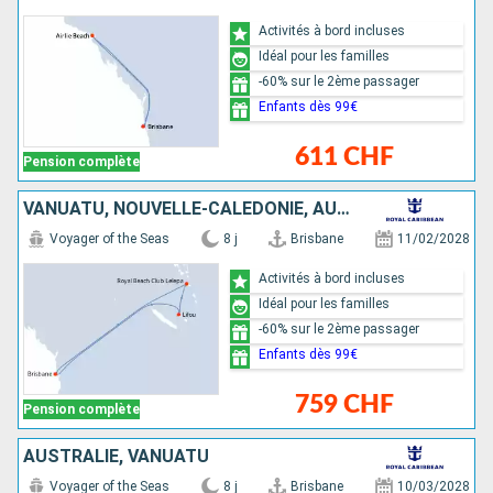
Activités à bord incluses
Idéal pour les familles
-60% sur le 2ème passager
Enfants dès 99€
611 CHF
Pension complète
VANUATU, NOUVELLE-CALÉDONIE, AUSTRALIE
Voyager of the Seas
8 j
Brisbane
11/02/2028
Activités à bord incluses
Idéal pour les familles
-60% sur le 2ème passager
Enfants dès 99€
759 CHF
Pension complète
AUSTRALIE, VANUATU
Voyager of the Seas
8 j
Brisbane
10/03/2028