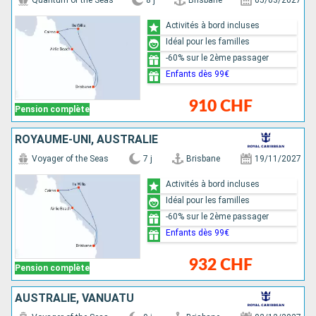
Quantum of the Seas
8 j
Brisbane
05/03/2027
Activités à bord incluses
Idéal pour les familles
-60% sur le 2ème passager
Enfants dès 99€
910 CHF
Pension complète
ROYAUME-UNI, AUSTRALIE
Voyager of the Seas
7 j
Brisbane
19/11/2027
Activités à bord incluses
Idéal pour les familles
-60% sur le 2ème passager
Enfants dès 99€
932 CHF
Pension complète
AUSTRALIE, VANUATU