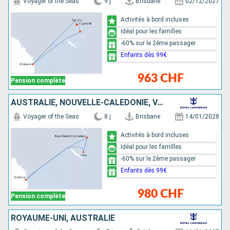
Voyager of the Seas
9 j
Brisbane
02/12/2027
Activités à bord incluses
Idéal pour les familles
-60% sur le 2ème passager
Enfants dès 99€
963 CHF
Pension complète
AUSTRALIE, NOUVELLE-CALÉDONIE, VANUATU
Voyager of the Seas
8 j
Brisbane
14/01/2028
Activités à bord incluses
Idéal pour les familles
-60% sur le 2ème passager
Enfants dès 99€
980 CHF
Pension complète
ROYAUME-UNI, AUSTRALIE