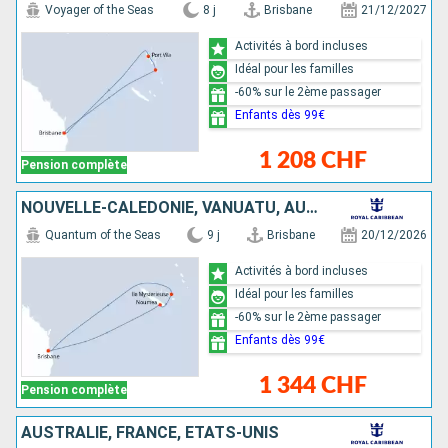
Voyager of the Seas
8 j
Brisbane
21/12/2027
Activités à bord incluses
Idéal pour les familles
-60% sur le 2ème passager
Enfants dès 99€
1 208 CHF
Pension complète
NOUVELLE-CALÉDONIE, VANUATU, AUSTRALIE
Quantum of the Seas
9 j
Brisbane
20/12/2026
Activités à bord incluses
Idéal pour les familles
-60% sur le 2ème passager
Enfants dès 99€
1 344 CHF
Pension complète
AUSTRALIE, FRANCE, ÉTATS-UNIS