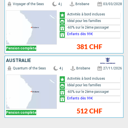
Voyager of the Seas
4 j
Brisbane
03/03/2028
Activités à bord incluses
Idéal pour les familles
-60% sur le 2ème passager
Enfants dès 99€
381 CHF
Pension complète
AUSTRALIE
Quantum of the Seas
4 j
Brisbane
27/11/2026
Activités à bord incluses
Idéal pour les familles
-60% sur le 2ème passager
Enfants dès 99€
512 CHF
Pension complète