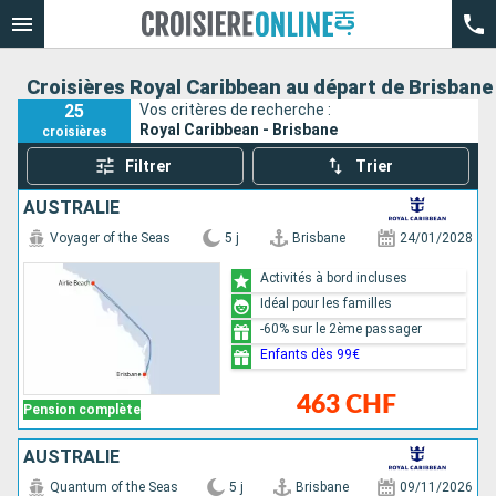
Croisières Royal Caribbean au départ de Brisbane
25
Vos critères de recherche :
Royal Caribbean - Brisbane
croisières
Filtrer
Trier
AUSTRALIE
Voyager of the Seas
5 j
Brisbane
24/01/2028
Activités à bord incluses
Idéal pour les familles
-60% sur le 2ème passager
Enfants dès 99€
463 CHF
Pension complète
AUSTRALIE
Quantum of the Seas
5 j
Brisbane
09/11/2026