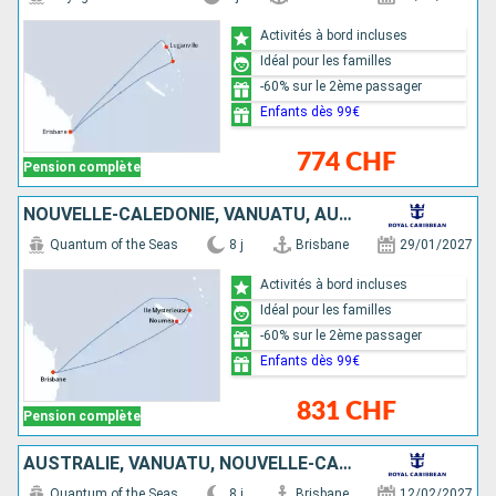
Activités à bord incluses
Idéal pour les familles
-60% sur le 2ème passager
Enfants dès 99€
774 CHF
Pension complète
NOUVELLE-CALÉDONIE, VANUATU, AUSTRALIE
Quantum of the Seas
8 j
Brisbane
29/01/2027
Activités à bord incluses
Idéal pour les familles
-60% sur le 2ème passager
Enfants dès 99€
831 CHF
Pension complète
AUSTRALIE, VANUATU, NOUVELLE-CALÉDONIE
Quantum of the Seas
8 j
Brisbane
12/02/2027