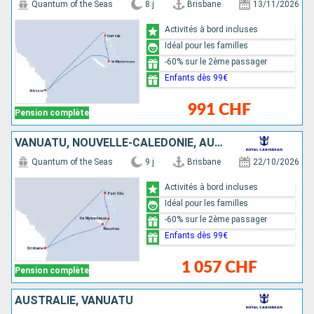
Quantum of the Seas
8 j
Brisbane
13/11/2026
Activités à bord incluses
Idéal pour les familles
-60% sur le 2ème passager
Enfants dès 99€
991 CHF
Pension complète
VANUATU, NOUVELLE-CALÉDONIE, AUSTRALIE
Quantum of the Seas
9 j
Brisbane
22/10/2026
Activités à bord incluses
Idéal pour les familles
-60% sur le 2ème passager
Enfants dès 99€
1 057 CHF
Pension complète
AUSTRALIE, VANUATU