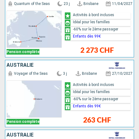
Quantum of the Seas
23 j
Brisbane
11/04/2027
Activités à bord incluses
Idéal pour les familles
-60% sur le 2ème passager
Enfants dès 99€
2 273 CHF
Pension complète
AUSTRALIE
Voyager of the Seas
3 j
Brisbane
27/10/2027
Activités à bord incluses
Idéal pour les familles
-60% sur le 2ème passager
Enfants dès 99€
263 CHF
Pension complète
AUSTRALIE