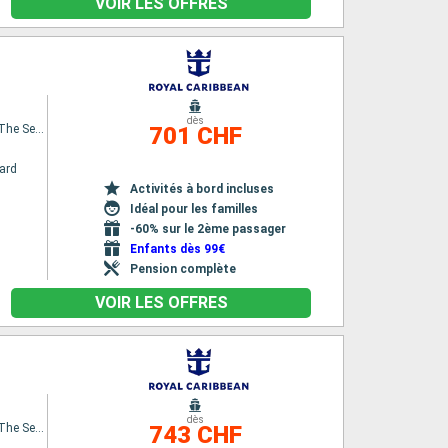
VOIR LES OFFRES
dès
Spectrum Of The Seas
701 CHF
ard
Activités à bord incluses
Idéal pour les familles
-60% sur le 2ème passager
Enfants dès 99€
Pension complète
VOIR LES OFFRES
dès
Spectrum Of The Seas
743 CHF