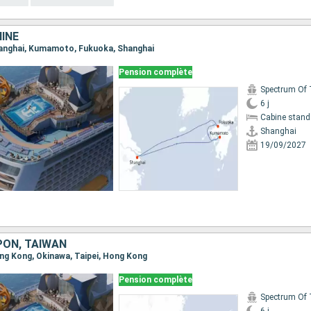
INE
Shanghai, Kumamoto, Fukuoka, Shanghai
Pension complète
6 j
Cabine stand
Shanghai
19/09/2027
PON, TAÏWAN
Hong Kong, Okinawa, Taipei, Hong Kong
Pension complète