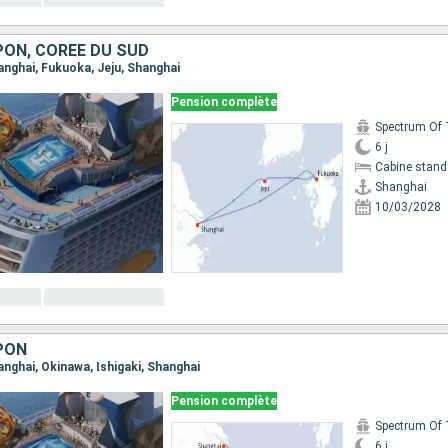
PON, CORÉE DU SUD
hanghai, Fukuoka, Jeju, Shanghai
Pension complète
6 j
Cabine stand
Shanghai
10/03/2028
PON
hanghai, Okinawa, Ishigaki, Shanghai
Pension complète
6 j