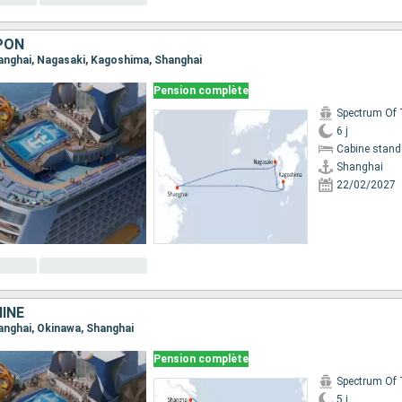
PON
Shanghai, Nagasaki, Kagoshima, Shanghai
Pension complète
6 j
Cabine stand
Shanghai
22/02/2027
INE
hanghai, Okinawa, Shanghai
Pension complète
5 j