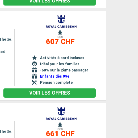
VOIR LES OFFRES
dès
Spectrum Of The Seas
607 CHF
ard
Activités à bord incluses
Idéal pour les familles
-60% sur le 2ème passager
Enfants dès 99€
Pension complète
VOIR LES OFFRES
dès
Spectrum Of The Seas
661 CHF