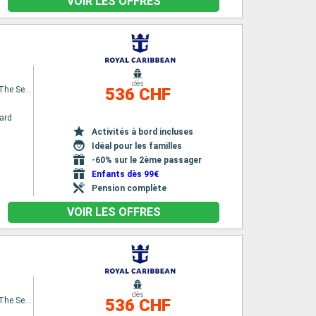
VOIR LES OFFRES
dès
Spectrum Of The Seas
536 CHF
ard
Activités à bord incluses
Idéal pour les familles
-60% sur le 2ème passager
Enfants dès 99€
Pension complète
VOIR LES OFFRES
dès
Spectrum Of The Seas
536 CHF