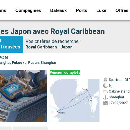
ons
Compagnies
Bateaux
Ports
Luxe
Offres
res Japon avec Royal Caribbean
4
Vos critères de recherche :
trouvées
Royal Caribbean - Japon
PON
Shanghai, Fukuoka, Pusan, Shanghai
Pension complète
6 j
Cabine stand
Shanghai
17/02/2027