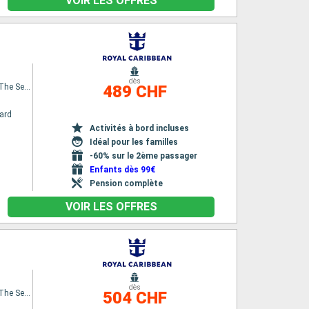
VOIR LES OFFRES
dès
Spectrum Of The Seas
489 CHF
ard
Activités à bord incluses
Idéal pour les familles
-60% sur le 2ème passager
Enfants dès 99€
Pension complète
VOIR LES OFFRES
dès
Spectrum Of The Seas
504 CHF