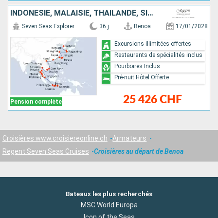
INDONÉSIE, MALAISIE, THAÏLANDE, SINGAPOUR, VIETNAM, CHINE, TAÏWAN, JAPON, CORÉE DU SUD
Seven Seas Explorer
36 j
Benoa
17/01/2028
Excursions illimitées offertes
Restaurants de spécialités inclus
Pourboires Inclus
Pré-nuit Hôtel Offerte
25 426 CHF
Pension complète
Croisières www.croisiereonline.ch
Armateurs
Regent Seven Seas Cruises
Croisières au départ de Benoa
Bateaux les plus recherchés
MSC World Europa
Icon of the Seas