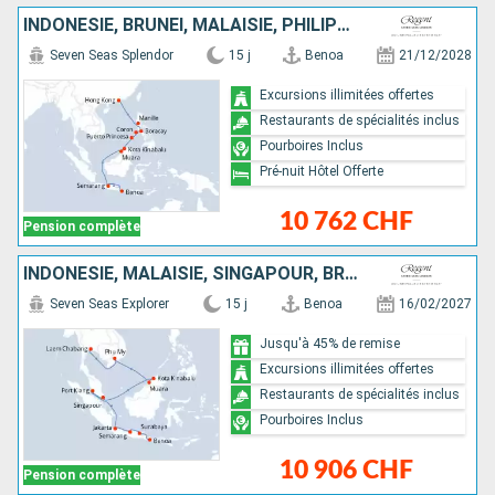
INDONÉSIE, BRUNEI, MALAISIE, PHILIPPINES, CHINE
Seven Seas Splendor
15 j
Benoa
21/12/2028
Excursions illimitées offertes
Restaurants de spécialités inclus
Pourboires Inclus
Pré-nuit Hôtel Offerte
10 762 CHF
Pension complète
INDONÉSIE, MALAISIE, SINGAPOUR, BRUNEI, VIETNAM, THAÏLANDE
Seven Seas Explorer
15 j
Benoa
16/02/2027
Jusqu'à 45% de remise
Excursions illimitées offertes
Restaurants de spécialités inclus
Pourboires Inclus
10 906 CHF
Pension complète