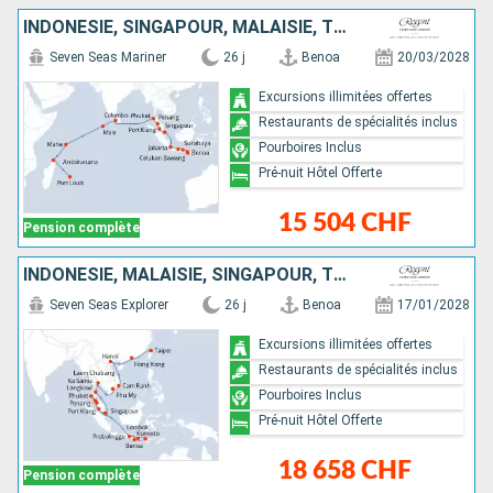
INDONÉSIE, SINGAPOUR, MALAISIE, THAÏLANDE, SRI LANKA, MALDIVES, SEYCHELLES, MADAGASCAR, MAURICE
Seven Seas Mariner
26 j
Benoa
20/03/2028
Excursions illimitées offertes
Restaurants de spécialités inclus
Pourboires Inclus
Pré-nuit Hôtel Offerte
15 504 CHF
Pension complète
INDONÉSIE, MALAISIE, SINGAPOUR, THAÏLANDE, VIETNAM, CHINE, TAÏWAN
Seven Seas Explorer
26 j
Benoa
17/01/2028
Excursions illimitées offertes
Restaurants de spécialités inclus
Pourboires Inclus
Pré-nuit Hôtel Offerte
18 658 CHF
Pension complète