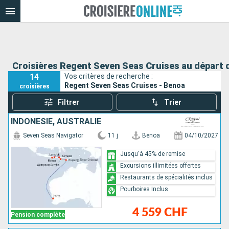
Croisières Regent Seven Seas Cruises au départ 
14
Vos critères de recherche :
Regent Seven Seas Cruises - Benoa
croisières
Filtrer
Trier
INDONÉSIE, AUSTRALIE
Seven Seas Navigator
11 j
Benoa
04/10/2027
Jusqu'à 45% de remise
Excursions illimitées offertes
Restaurants de spécialités inclus
Pourboires Inclus
4 559 CHF
Pension complète