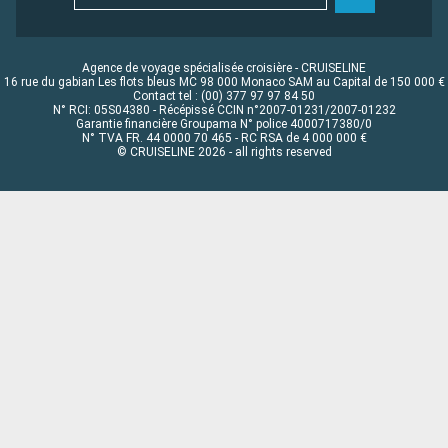
Agence de voyage spécialisée croisière - CRUISELINE
16 rue du gabian Les flots bleus MC 98 000 Monaco SAM au Capital de 150 000 €
Contact tel : (00) 377 97 97 84 50
N° RCI: 05S04380 - Récépissé CCIN n°2007-01231/2007-01232
Garantie financière Groupama N° police 4000717380/0
N° TVA FR. 44 0000 70 465 - RC RSA de 4 000 000 €
© CRUISELINE 2026 - all rights reserved