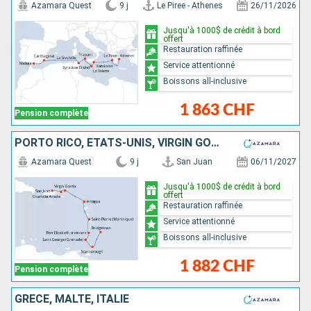
Azamara Quest
9 j
Le Piree - Athenes
26/11/2026
Jusqu'à 1000$ de crédit à bord
offert
Restauration raffinée
Service attentionné
Boissons all-inclusive
1 863 CHF
Pension complète
PORTO RICO, ÉTATS-UNIS, VIRGIN GORDA, ANTIGUA-ET-BARBUDA, MARTINIQUE, SAINT VINCENT-ET-LES-GRENADINES, GRENADE, TRINITÉ-ET-TOBAGO, BARBADE
Azamara Quest
9 j
San Juan
06/11/2027
Jusqu'à 1000$ de crédit à bord
offert
Restauration raffinée
Service attentionné
Boissons all-inclusive
1 882 CHF
Pension complète
GRÈCE, MALTE, ITALIE