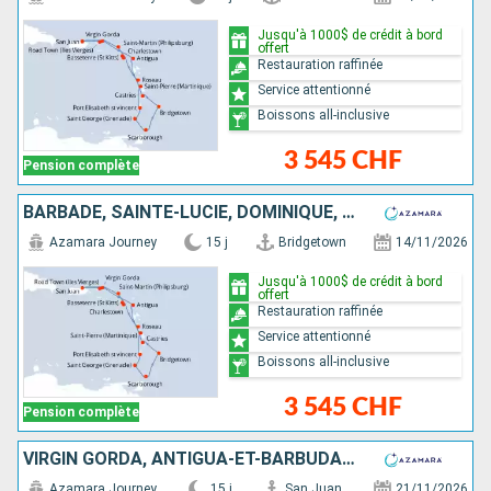
Jusqu'à 1000$ de crédit à bord
offert
Restauration raffinée
Service attentionné
Boissons all-inclusive
3 545 CHF
Pension complète
BARBADE, SAINTE-LUCIE, DOMINIQUE, SAINT-MARTIN, TORTOLA, PORTO RICO, VIRGIN GORDA, ANTIGUA-ET-BARBUDA, MARTINIQUE, SAINT VINCENT-ET-LES-GRENADINES, GRENADE, TRINITÉ-ET-TOBAGO
Azamara Journey
15 j
Bridgetown
14/11/2026
Jusqu'à 1000$ de crédit à bord
offert
Restauration raffinée
Service attentionné
Boissons all-inclusive
3 545 CHF
Pension complète
VIRGIN GORDA, ANTIGUA-ET-BARBUDA, MARTINIQUE, SAINT VINCENT-ET-LES-GRENADINES, GRENADE, TRINITÉ-ET-TOBAGO, BARBADE, SAINTE-LUCIE, DOMINIQUE, SAINT-MARTIN, FRANCE, PORTO RICO
Azamara Journey
15 j
San Juan
21/11/2026