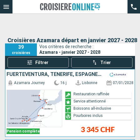
Croisières Azamara départ en janvier 2027 - 2028
39
Vos critères de recherche :
Azamara - janvier 2027 - 2028
croisières
Filtrer
Trier
FUERTEVENTURA, TENERIFE, ESPAGNE, LANZAROTE, MAROC, PORTUGAL
Azamara Journey
16 j
Lisbonne
07/01/2028
Restauration raffinée
Service attentionné
Boissons all-inclusive
Pourboires inclus
3 345 CHF
Pension complète