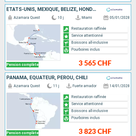
ÉTATS-UNIS, MEXIQUE, BELIZE, HONDURAS, COSTA RICA, PANAMA
Azamara Quest
10 j
Miami
05/01/2028
Restauration raffinée
Service attentionné
Boissons all-inclusive
Pourboires inclus
3 565 CHF
Pension complète
PANAMA, ÉQUATEUR, PÉROU, CHILI
Azamara Quest
11 j
Fuerte amador
14/01/2028
Restauration raffinée
Service attentionné
Boissons all-inclusive
Pourboires inclus
3 823 CHF
Pension complète