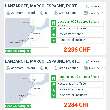
LANZAROTE, MAROC, ESPAGNE, PORTUGAL
Azamara Onward
8 j
Gran Canarias
30/01/2027
Jusqu'à 1000$ de crédit à bord
offert
Restauration raffinée
Service attentionné
Boissons all-inclusive
2 236 CHF
Pension complète
LANZAROTE, MAROC, ESPAGNE, PORTUGAL
Azamara Onward
8 j
Gran Canarias
15/01/2027
Jusqu'à 1000$ de crédit à bord
offert
Restauration raffinée
Service attentionné
Boissons all-inclusive
2 284 CHF
Pension complète