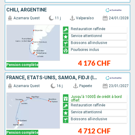
CHILI, ARGENTINE
Azamara Quest
11 j
Valparaíso
24/01/2028
Restauration raffinée
Service attentionné
Boissons all-inclusive
Pourboires inclus
4 176 CHF
Pension complète
FRANCE, ÉTATS-UNIS, SAMOA, FIDJI (ÎLES), NOUVELLE-ZÉLANDE
Azamara Quest
16 j
Papeete
23/01/2027
Jusqu'à 1000$ de crédit à bord
offert
Restauration raffinée
Service attentionné
Boissons all-inclusive
4 712 CHF
Pension complète