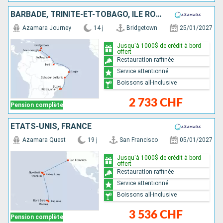
BARBADE, TRINITÉ-ET-TOBAGO, ÎLE ROYALE, BRÉSIL
Azamara Journey
14 j
Bridgetown
25/01/2027
Jusqu'à 1000$ de crédit à bord
offert
Restauration raffinée
Service attentionné
Boissons all-inclusive
2 733 CHF
Pension complète
ÉTATS-UNIS, FRANCE
Azamara Quest
19 j
San Francisco
05/01/2027
Jusqu'à 1000$ de crédit à bord
offert
Restauration raffinée
Service attentionné
Boissons all-inclusive
3 536 CHF
Pension complète