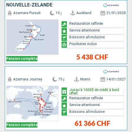
NOUVELLE-ZÉLANDE
Azamara Pursuit
15 j
Auckland
21/01/2028
Restauration raffinée
Service attentionné
Boissons all-inclusive
Pourboires inclus
5 438 CHF
Pension complète
Azamara Journey
75 j
Miami
14/01/2027
Jusqu'à 1000$ de crédit à bord
offert
Restauration raffinée
Service attentionné
Boissons all-inclusive
61 366 CHF
Pension complète