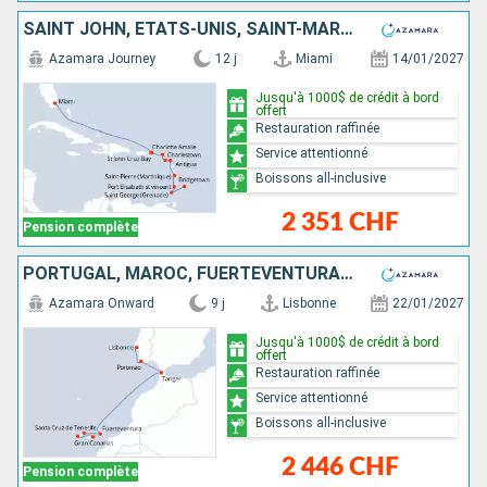
SAINT JOHN, ÉTATS-UNIS, SAINT-MARTIN, ANTIGUA-ET-BARBUDA, MARTINIQUE, SAINT VINCENT-ET-LES-GRENADINES, GRENADE, BARBADE
Azamara Journey
12 j
Miami
14/01/2027
Jusqu'à 1000$ de crédit à bord
offert
Restauration raffinée
Service attentionné
Boissons all-inclusive
2 351 CHF
Pension complète
PORTUGAL, MAROC, FUERTEVENTURA, TENERIFE, ESPAGNE
Azamara Onward
9 j
Lisbonne
22/01/2027
Jusqu'à 1000$ de crédit à bord
offert
Restauration raffinée
Service attentionné
Boissons all-inclusive
2 446 CHF
Pension complète