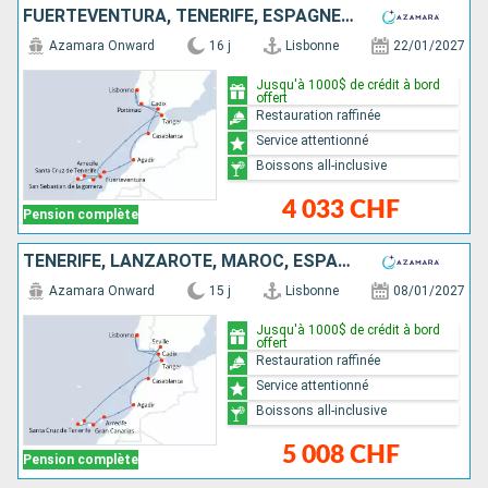
FUERTEVENTURA, TENERIFE, ESPAGNE, LANZAROTE, MAROC, PORTUGAL
Azamara Onward
16 j
Lisbonne
22/01/2027
Jusqu'à 1000$ de crédit à bord
offert
Restauration raffinée
Service attentionné
Boissons all-inclusive
4 033 CHF
Pension complète
TENERIFE, LANZAROTE, MAROC, ESPAGNE, PORTUGAL
Azamara Onward
15 j
Lisbonne
08/01/2027
Jusqu'à 1000$ de crédit à bord
offert
Restauration raffinée
Service attentionné
Boissons all-inclusive
5 008 CHF
Pension complète