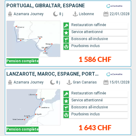
PORTUGAL, GIBRALTAR, ESPAGNE
Azamara Journey
8 j
Lisbonne
22/01/2028
Restauration raffinée
Service attentionné
Boissons all-inclusive
Pourboires inclus
1 586 CHF
Pension complète
LANZAROTE, MAROC, ESPAGNE, PORTUGAL
Azamara Journey
8 j
Gran Canarias
15/01/2028
Restauration raffinée
Service attentionné
Boissons all-inclusive
Pourboires inclus
1 643 CHF
Pension complète