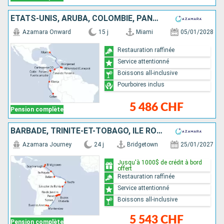
ÉTATS-UNIS, ARUBA, COLOMBIE, PANAMA, ÉQUATEUR, PÉROU
Azamara Onward
15 j
Miami
05/01/2028
Restauration raffinée
Service attentionné
Boissons all-inclusive
Pourboires inclus
5 486 CHF
Pension complète
BARBADE, TRINITÉ-ET-TOBAGO, ÎLE ROYALE, BRÉSIL, URUGUAY, ARGENTINE
Azamara Journey
24 j
Bridgetown
25/01/2027
Jusqu'à 1000$ de crédit à bord
offert
Restauration raffinée
Service attentionné
Boissons all-inclusive
5 543 CHF
Pension complète