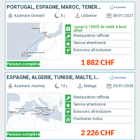
PORTUGAL, ESPAGNE, MAROC, TENERIFE
Azamara Onward
8 j
Lisbonne
08/01/2027
Jusqu'à 1000$ de crédit à bord
offert
Restauration raffinée
Service attentionné
Boissons all-inclusive
1 882 CHF
Pension complète
ESPAGNE, ALGÉRIE, TUNISIE, MALTE, ITALIE, GRÈCE
Azamara Journey
10 j
Malaga
29/01/2028
Restauration raffinée
Service attentionné
Boissons all-inclusive
Pourboires inclus
2 226 CHF
Pension complète