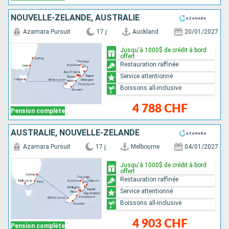
NOUVELLE-ZÉLANDE, AUSTRALIE
Azamara Pursuit
17 j
Auckland
20/01/2027
Jusqu'à 1000$ de crédit à bord
offert
Restauration raffinée
Service attentionné
Boissons all-inclusive
4 788 CHF
Pension complète
AUSTRALIE, NOUVELLE-ZÉLANDE
Azamara Pursuit
17 j
Melbourne
04/01/2027
Jusqu'à 1000$ de crédit à bord
offert
Restauration raffinée
Service attentionné
Boissons all-inclusive
4 903 CHF
Pension complète