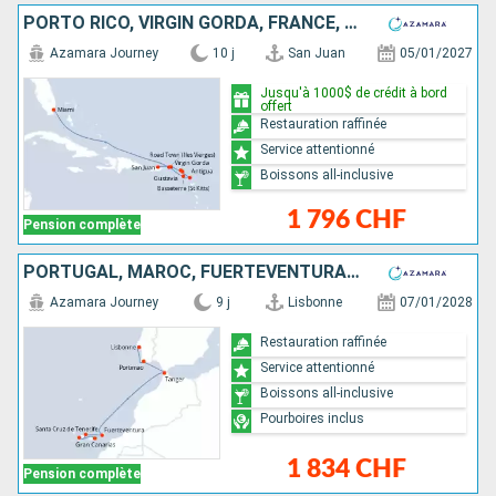
PORTO RICO, VIRGIN GORDA, FRANCE, SAINT-MARTIN, ANTIGUA-ET-BARBUDA, TORTOLA, ÉTATS-UNIS
Azamara Journey
10 j
San Juan
05/01/2027
Jusqu'à 1000$ de crédit à bord
offert
Restauration raffinée
Service attentionné
Boissons all-inclusive
1 796 CHF
Pension complète
PORTUGAL, MAROC, FUERTEVENTURA, TENERIFE, ESPAGNE
Azamara Journey
9 j
Lisbonne
07/01/2028
Restauration raffinée
Service attentionné
Boissons all-inclusive
Pourboires inclus
1 834 CHF
Pension complète