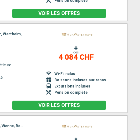
Pension complète
VOIR LES OFFRES
Itinéraire : Nuremberg, Luxembourg City, Bernkastel-Kues, Bamberg, Cochem, Würzburg, Koblenz, Wertheim, Rhine Gorge, Rudesheim, Wertheim, Rudesheim, Rhine Gorge, Lahnstein, Würzburg, Cochem, Wasserbillig, Eltmann, Luxembourg City, Nuremberg
dès
4 084 CHF
érieure
g
Wi-Fi inclus
26
Boissons incluses aux repas
Excursions incluses
Pension complète
VOIR LES OFFRES
Itinéraire : Nuremberg, Budapest, Nuremberg, Budapest, Vienne, Regensburg, Melk, Passau, Melk, Vienne, Regensburg, Budapest, Nuremberg, Budapest, Nuremberg