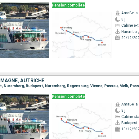
Pension complète
AmaBella
8 j
Cabine ext
Nurember
20/12/20
EMAGNE, AUTRICHE
Pension complète
AmaBella
8 j
Cabine st
Budapest
13/12/20