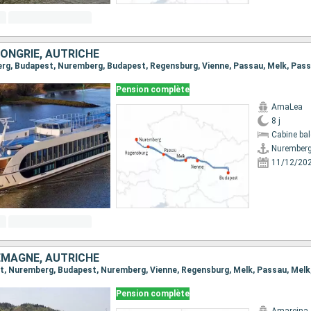
ONGRIE, AUTRICHE
Pension complète
AmaLea
8 j
Cabine ba
Nurember
11/12/20
EMAGNE, AUTRICHE
Pension complète