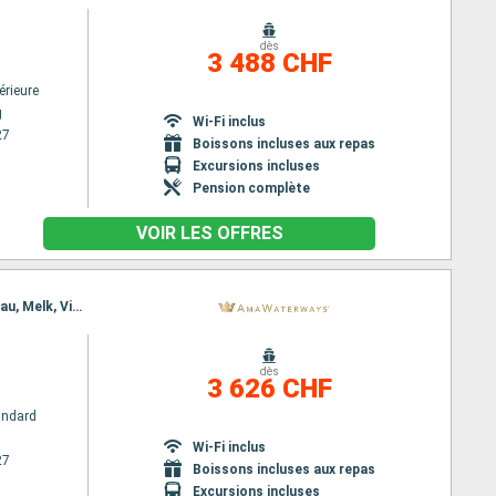
dès
3 488 CHF
érieure
g
Wi-Fi inclus
27
Boissons incluses aux repas
Excursions incluses
Pension complète
VOIR LES OFFRES
Itinéraire : Budapest, Nuremberg, Budapest, Nuremberg, Regensburg, Vienne, Passau, Melk, Passau, Melk, Vienne, Regensburg, Vienne, Nuremberg, Budapest, Nuremberg, Budapest
dès
3 626 CHF
andard
Wi-Fi inclus
27
Boissons incluses aux repas
Excursions incluses