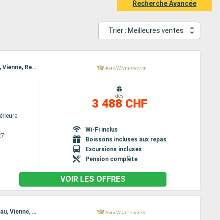
Recherche Avancée
Trier : Meilleures ventes
Itinéraire : Budapest, Nuremberg, Budapest, Nuremberg, Vienne, Regensburg, Melk, Passau, Melk, Vienne, Regensburg, Vienne, Nuremberg, Budapest, Nuremberg, Budapest
dès
3 488 CHF
érieure
Wi-Fi inclus
27
Boissons incluses aux repas
Excursions incluses
Pension complète
VOIR LES OFFRES
Itinéraire : Nuremberg, Budapest, Nuremberg, Budapest, Vienne, Regensburg, Passau, Melk, Passau, Vienne, Regensburg, Budapest, Nuremberg, Budapest, Nuremberg