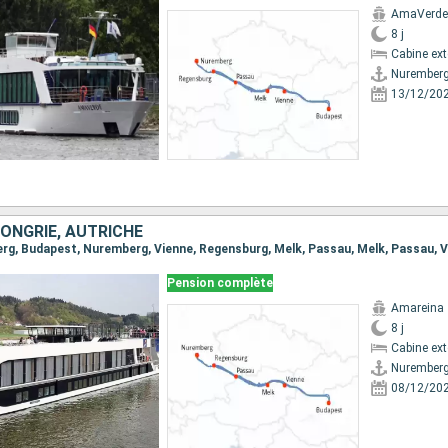
AmaVerde
8 j
Cabine ext
Nurember
13/12/20
ONGRIE, AUTRICHE
Pension complète
Amareina
8 j
Cabine ext
Nurember
08/12/20