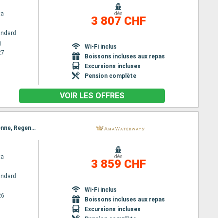
ta
dès
3 807 CHF
andard
g
Wi-Fi inclus
27
Boissons incluses aux repas
Excursions incluses
Pension complète
VOIR LES OFFRES
Itinéraire : Budapest, Nuremberg, Budapest, Vienne, Regensburg, Melk, Passau, Melk, Passau, Vienne, Regensburg, Vienne, Budapest, Nuremberg, Budapest
ta
dès
3 859 CHF
andard
Wi-Fi inclus
26
Boissons incluses aux repas
Excursions incluses