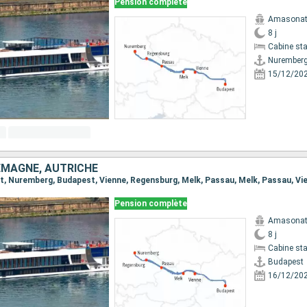
Pension complète
Amasona
8 j
Cabine st
Nurember
15/12/20
EMAGNE, AUTRICHE
Pension complète
Amasona
8 j
Cabine st
Budapest
16/12/20