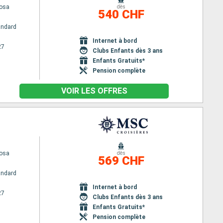
osa
dès
540 CHF
andard
Internet à bord
27
Clubs Enfants dès 3 ans
Enfants Gratuits*
Pension complète
VOIR LES OFFRES
osa
dès
569 CHF
andard
Internet à bord
27
Clubs Enfants dès 3 ans
Enfants Gratuits*
Pension complète