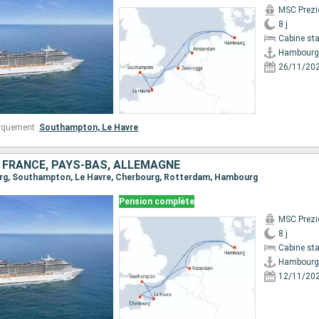
MSC Prezi
8 j
Cabine st
Hambourg
26/11/20
rquement :
Southampton,
Le Havre
 FRANCE, PAYS-BAS, ALLEMAGNE
urg, Southampton, Le Havre, Cherbourg, Rotterdam, Hambourg
Pension complète
MSC Prezi
8 j
Cabine st
Hambourg
12/11/20