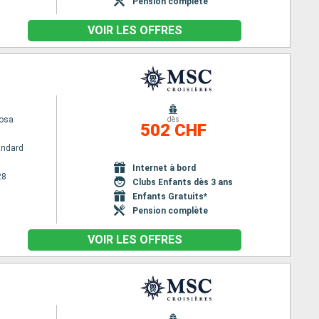
Pension complète
VOIR LES OFFRES
osa
dès
502 CHF
andard
Internet à bord
28
Clubs Enfants dès 3 ans
Enfants Gratuits*
Pension complète
VOIR LES OFFRES