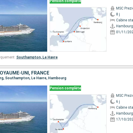
Pension complète
MSC Prezi
8 j
Cabine st
Hambourg
01/11/20
rquement :
Southampton,
Le Havre
OYAUME-UNI, FRANCE
urg, Southampton, Le Havre, Hambourg
Pension complète
MSC Prezi
6 j
Cabine st
Hambourg
17/10/20