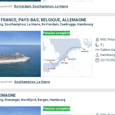
rquement :
Rotterdam,
Southampton,
Le Havre
 FRANCE, PAYS-BAS, BELGIQUE, ALLEMAGNE
urg, Southampton, Le Havre, Rotterdam, Zeebrugge, Hambourg
Pension complète
MSC Prezi
8 j
Cabine st
Hambourg
22/10/20
rquement :
Southampton,
Le Havre
LEMAGNE
urg, Stavanger, Nordfjord, Bergen, Hambourg
Pension complète