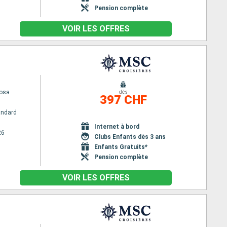
Pension complète
VOIR LES OFFRES
osa
dès
397 CHF
andard
Internet à bord
26
Clubs Enfants dès 3 ans
Enfants Gratuits*
Pension complète
VOIR LES OFFRES