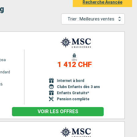
Recherche Avancée
rg
Trier : Meilleures ventes
osa
dès
1 412 CHF
andard
Internet à bord
26
Clubs Enfants dès 3 ans
Enfants Gratuits*
Pension complète
VOIR LES OFFRES