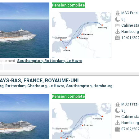
Pension complète
MSC Prezi
8 j
Cabine st
Hambourg
10/01/20
rquement :
Southampton,
Rotterdam,
Le Havre
AYS-BAS, FRANCE, ROYAUME-UNI
urg, Rotterdam, Cherbourg, Le Havre, Southampton, Hambourg
Pension complète
MSC Prezi
8 j
Cabine st
Hambourg
07/02/20