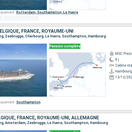
rquement :
Rotterdam,
Southampton,
Le Havre
ELGIQUE, FRANCE, ROYAUME-UNI
urg, Zeebrugge, Cherbourg, Le Havre, Southampton, Hambourg
Pension complète
MSC Prezi
8 j
Cabine st
Hambourg
13/12/20
rquement :
Southampton
LGIQUE, FRANCE, ROYAUME-UNI, ALLEMAGNE
ourg, Amsterdam, Zeebrugge, Le Havre, Southampton, Hambourg