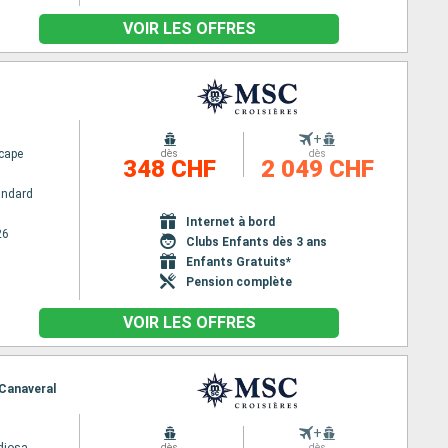
VOIR LES OFFRES
+
cape
dès
dès
348 CHF
2 049 CHF
andard
Internet à bord
26
Clubs Enfants dès 3 ans
Enfants Gratuits*
Pension complète
VOIR LES OFFRES
 Canaveral
+
dès
dès