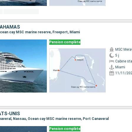
 BAHAMAS
 Ocean cay MSC marine reserve, Freeport, Miami
Pension complète
MSC Merav
5 j
Cabine st
Miami
11/11/20
ATS-UNIS
Canaveral, Nassau, Ocean cay MSC marine reserve, Port Canaveral
Pension complète