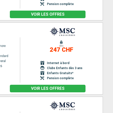
Pension complète
VOIR LES OFFRES
hore
dès
247 CHF
andard
veral
Internet à bord
26
Clubs Enfants dès 3 ans
Enfants Gratuits*
Pension complète
VOIR LES OFFRES