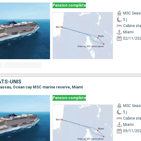
Pension complète
MSC Seas
5 j
Cabine st
Miami
02/11/20
ATS-UNIS
, Nassau, Ocean cay MSC marine reserve, Miami
Pension complète
MSC Seas
5 j
Cabine st
Miami
09/11/20