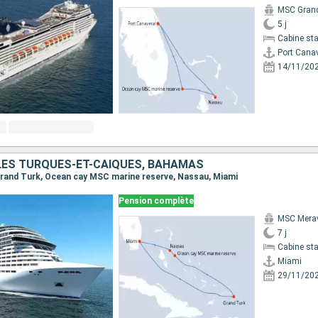
MSC Gran
5 j
Cabine st
Port Cana
14/11/20
ÎLES TURQUES-ET-CAÏQUES, BAHAMAS
, Grand Turk, Ocean cay MSC marine reserve, Nassau, Miami
Pension complète
MSC Merav
7 j
Cabine st
Miami
29/11/20