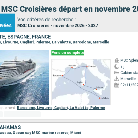
s MSC Croisières départ en novembre 2
Vos critères de recherche :
uvées
MSC Croisières - novembre 2026 - 2027
LTE, ESPAGNE, FRANCE
le, Livourne, Cagliari, Palerme, La Valette, Barcelone, Marseille
Pension complète
MSC Splen
8 j
Cabine st
Marseille
02/11/20
rquement :
Barcelone,
Livourne,
Cagliari,
La Valette,
Palerme
 BAHAMAS
, Nassau, Ocean cay MSC marine reserve, Miami