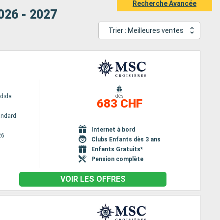
Recherche Avancée
026 - 2027
Trier : Meilleures ventes
dida
dès
683 CHF
andard
Internet à bord
26
Clubs Enfants dès 3 ans
Enfants Gratuits*
Pension complète
VOIR LES OFFRES