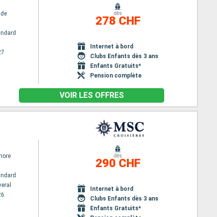
ide
dès
278 CHF
andard
Internet à bord
27
Clubs Enfants dès 3 ans
Enfants Gratuits*
Pension complète
VOIR LES OFFRES
hore
dès
290 CHF
andard
veral
Internet à bord
26
Clubs Enfants dès 3 ans
Enfants Gratuits*