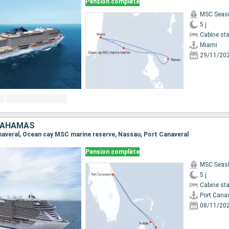
Pension complète
MSC Seas
5 j
Cabine st
Miami
29/11/20
 BAHAMAS
Canaveral, Ocean cay MSC marine reserve, Nassau, Port Canaveral
Pension complète
MSC Seas
5 j
Cabine st
Port Cana
08/11/20