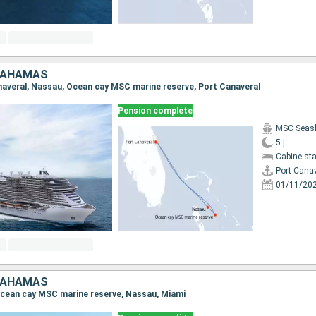
 BAHAMAS
Canaveral, Nassau, Ocean cay MSC marine reserve, Port Canaveral
Pension complète
MSC Seas
5 j
Cabine st
Port Cana
01/11/20
 BAHAMAS
, Ocean cay MSC marine reserve, Nassau, Miami