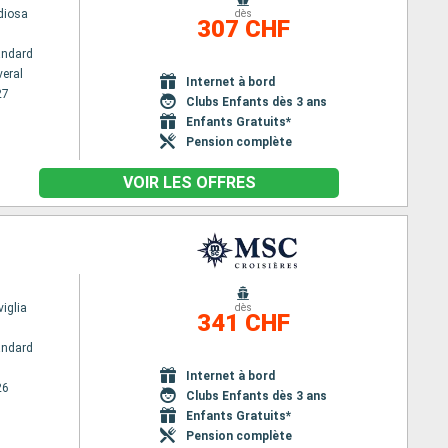
diosa
dès
307 CHF
andard
veral
Internet à bord
27
Clubs Enfants dès 3 ans
Enfants Gratuits*
Pension complète
VOIR LES OFFRES
iglia
dès
341 CHF
andard
Internet à bord
26
Clubs Enfants dès 3 ans
Enfants Gratuits*
Pension complète