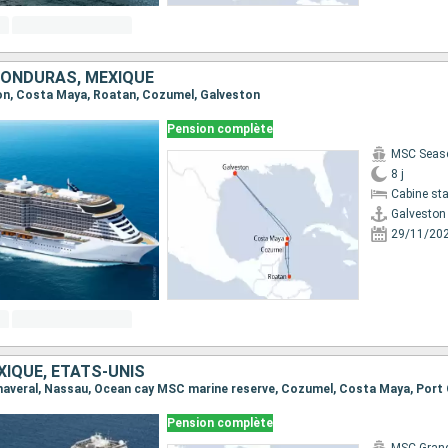
HONDURAS, MEXIQUE
ston, Costa Maya, Roatan, Cozumel, Galveston
Pension complète
MSC Seas
8 j
Cabine st
Galveston
29/11/20
IQUE, ÉTATS-UNIS
Canaveral, Nassau, Ocean cay MSC marine reserve, Cozumel, Costa Maya, Port
Pension complète