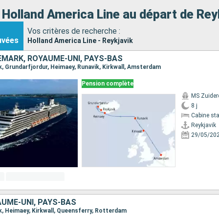
 Holland America Line au départ de Rey
Vos critères de recherche :
uvées
Holland America Line - Reykjavik
EMARK, ROYAUME-UNI, PAYS-BAS
vik, Grundarfjordur, Heimaey, Runavik, Kirkwall, Amsterdam
Pension complète
MS Zuide
8 j
Cabine st
Reykjavik
29/05/20
AUME-UNI, PAYS-BAS
vik, Heimaey, Kirkwall, Queensferry, Rotterdam