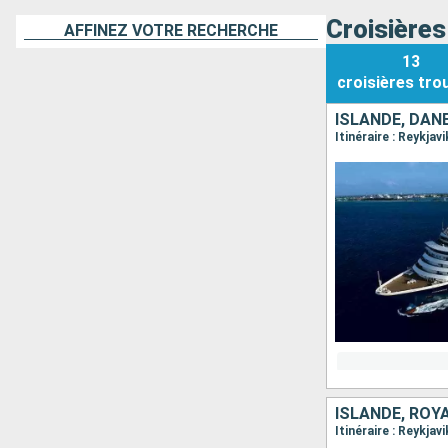
Croisières
AFFINEZ VOTRE RECHERCHE
13
croisières
tro
ISLANDE, DAN
Itinéraire : Reykja
ISLANDE, ROY
Itinéraire : Reykja