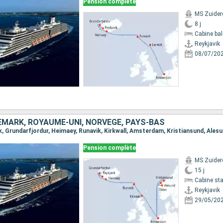
Pension complète
MS Zuide
8 j
Cabine ba
Reykjavik
08/07/20
EMARK, ROYAUME-UNI, NORVÈGE, PAYS-BAS
Pension complète
MS Zuide
15 j
Cabine st
Reykjavik
29/05/20