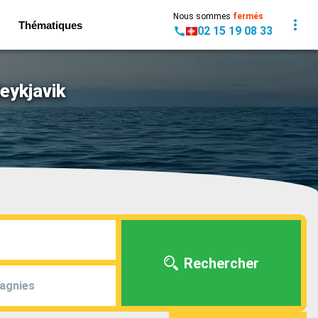
Nous sommes
fermés
Thématiques
02 15 19 08 33
eykjavik
Rechercher
agnies