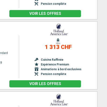
Pension complète
VOIR LES OFFRES
m
dès
1 313 CHF
andard
Cuisine Raffinée
28
Expérience Premium
Animations à bord exclusives
Pension complète
VOIR LES OFFRES