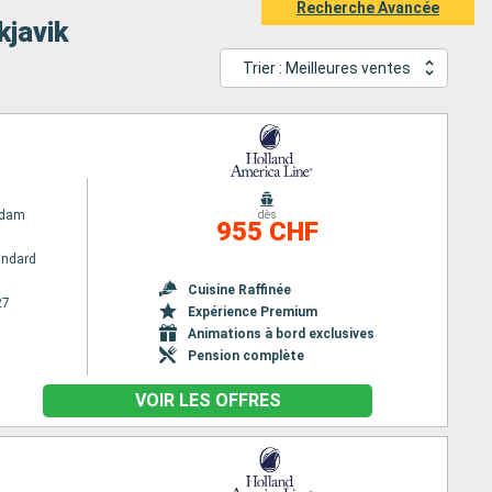
Recherche Avancée
kjavik
Trier : Meilleures ventes
rdam
dès
955 CHF
andard
Cuisine Raffinée
27
Expérience Premium
Animations à bord exclusives
Pension complète
VOIR LES OFFRES