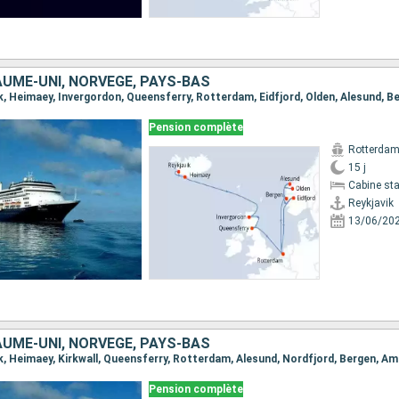
AUME-UNI, NORVÈGE, PAYS-BAS
Pension complète
Rotterda
15 j
Cabine st
Reykjavik
13/06/20
AUME-UNI, NORVÈGE, PAYS-BAS
vik, Heimaey, Kirkwall, Queensferry, Rotterdam, Alesund, Nordfjord, Bergen, 
Pension complète