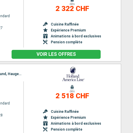
m
dès
2 322 CHF
andard
Cuisine Raffinée
27
Expérience Premium
Animations à bord exclusives
Pension complète
VOIR LES OFFRES
Itinéraire : Reykjavik, Grundarfjordur, Heimaey, Runavik, Kirkwall, Rotterdam, Eidfjord, Olden, Alesund, Haugesund, Rotterdam
m
dès
2 518 CHF
andard
Cuisine Raffinée
28
Expérience Premium
Animations à bord exclusives
Pension complète