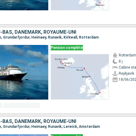
S-BAS, DANEMARK, ROYAUME-UNI
vik, Grundarfjordur, Heimaey, Runavik, Kirkwall, Rotterdam
Pension complète
Rotterda
8 j
Cabine st
Reykjavik
18/06/20
S-BAS, DANEMARK, ROYAUME-UNI
vik, Grundarfjordur, Heimaey, Runavik, Lerwick, Amsterdam