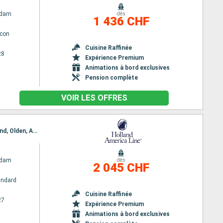
rdam
dès
1 436 CHF
lcon
Cuisine Raffinée
28
Expérience Premium
Animations à bord exclusives
Pension complète
VOIR LES OFFRES
Itinéraire : Reykjavik, Grundarfjordur, Heimaey, Runavik, Kirkwall, Amsterdam, Kristiansund, Alesund, Olden, Amsterdam
rdam
dès
2 045 CHF
andard
Cuisine Raffinée
27
Expérience Premium
Animations à bord exclusives