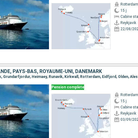
Rotterda
15 j
Cabine st
Reykjavik
22/08/20
ANDE, PAYS-BAS, ROYAUME-UNI, DANEMARK
Pension complète
Rotterda
15 j
Cabine st
Reykjavik
03/09/20