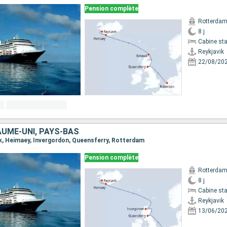
Pension complète
Rotterda
8 j
Cabine st
Reykjavik
22/08/20
AUME-UNI, PAYS-BAS
vik, Heimaey, Invergordon, Queensferry, Rotterdam
Pension complète
Rotterda
8 j
Cabine st
Reykjavik
13/06/20