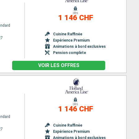
m
dès
1 146 CHF
andard
Cuisine Raffinée
27
Expérience Premium
Animations à bord exclusives
Pension complète
VOIR LES OFFRES
m
dès
1 146 CHF
andard
Cuisine Raffinée
27
Expérience Premium
Animations à bord exclusives