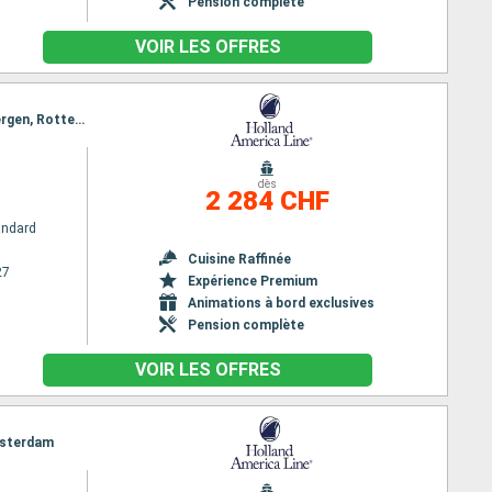
Pension complète
VOIR LES OFFRES
Itinéraire : Reykjavik, Heimaey, Invergordon, Queensferry, Rotterdam, Eidfjord, Olden, Alesund, Bergen, Rotterdam
m
dès
2 284 CHF
andard
Cuisine Raffinée
27
Expérience Premium
Animations à bord exclusives
Pension complète
VOIR LES OFFRES
Amsterdam