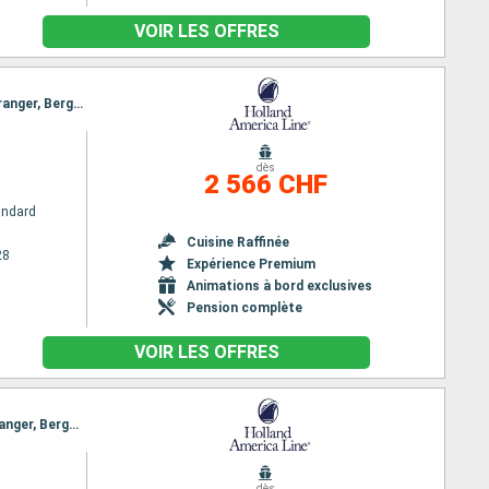
VOIR LES OFFRES
Itinéraire : Reykjavik, Grundarfjordur, Heimaey, Runavik, Kirkwall, Rotterdam, Sandnes, Olden, Geiranger, Bergen, Rotterdam
m
dès
2 566 CHF
andard
Cuisine Raffinée
28
Expérience Premium
Animations à bord exclusives
Pension complète
VOIR LES OFFRES
Itinéraire : Reykjavik, Grundarfjordur, Heimaey, Runavik, Kirkwall, Rotterdam, Alesund, Olden, Geiranger, Bergen, Rotterdam
dès