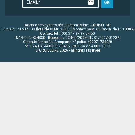
EMAIL*
OK
Agence de voyage spécialisée croisière - CRUISELINE
16 rue du gabian Les flots bleus MC 98 000 Monaco SAM au Capital de 150 000 €
Contact tel : (00) 377 97 97 84 50
N° RCI: 05S04380 - Récépissé CCIN n°2007-01231/2007-01232
Garantie financière Groupama N° police 4000717380/0
N° TVA FR. 44 0000 70 465 - RC RSA de 4 000 000 €
© CRUISELINE 2026 - all rights reserved