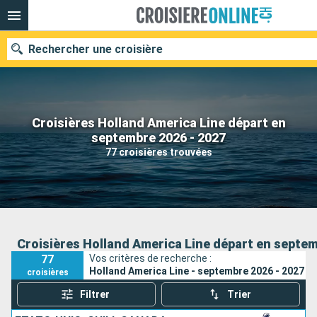
Rechercher une croisière
Croisières Holland America Line départ en
Nos destinations
septembre 2026 - 2027
77 croisières trouvées
Mois de départ
Ports
Compagnies
Rechercher
Croisières Holland America Line départ en septem
77
Vos critères de recherche :
Holland America Line - septembre 2026 - 2027
croisières
Filtrer
Trier