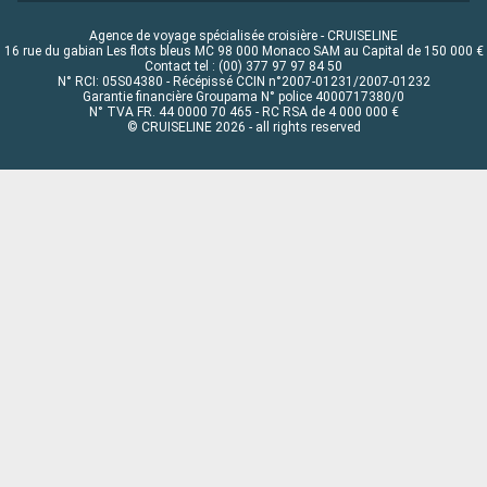
Agence de voyage spécialisée croisière - CRUISELINE
16 rue du gabian Les flots bleus MC 98 000 Monaco SAM au Capital de 150 000 €
Contact tel : (00) 377 97 97 84 50
N° RCI: 05S04380 - Récépissé CCIN n°2007-01231/2007-01232
Garantie financière Groupama N° police 4000717380/0
N° TVA FR. 44 0000 70 465 - RC RSA de 4 000 000 €
© CRUISELINE 2026 - all rights reserved