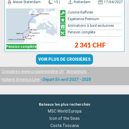
Nieuw Statendam
15 j
Rotterdam
17/04/2027
Cuisine Raffinée
Expérience Premium
Animations à bord exclusives
Pension complète
2 341 CHF
Pension complète
VOIR PLUS DE CROISIÈRES
Croisières www.croisiereonline.ch
Armateurs
Holland America Line
Départ En avril 2027 - 2028
Bateaux les plus recherchés
MSC World Europa
Icon of the Seas
Costa Toscana