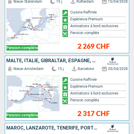
Nieuw Statendam
15 j
Rotterdam
15/04/2028
Cuisine Raffinée
Expérience Premium
Animations à bord exclusives
Pension complète
2 269 CHF
Pension complète
MALTE, ITALIE, GIBRALTAR, ESPAGNE, MAJORQUE, TUNISIE, FRANCE
Nieuw Amsterdam
15 j
Barcelone
20/04/2028
Cuisine Raffinée
Expérience Premium
Animations à bord exclusives
Pension complète
2 317 CHF
Pension complète
MAROC, LANZAROTE, TENERIFE, PORTUGAL, ROYAUME-UNI, PAYS-BAS