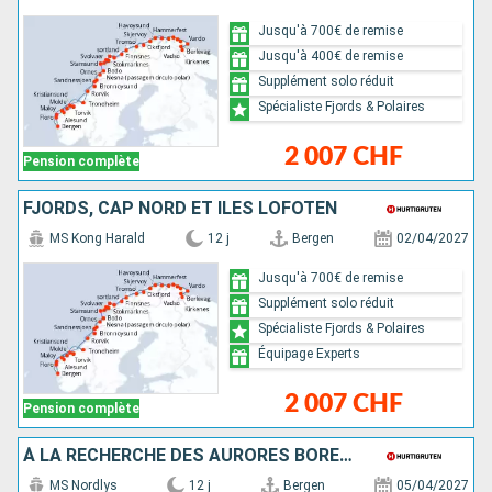
Jusqu'à 700€ de remise
Jusqu'à 400€ de remise
Supplément solo réduit
Spécialiste Fjords & Polaires
2 007 CHF
Pension complète
FJORDS, CAP NORD ET ÎLES LOFOTEN
MS Kong Harald
12 j
Bergen
02/04/2027
Jusqu'à 700€ de remise
Supplément solo réduit
Spécialiste Fjords & Polaires
Équipage Experts
2 007 CHF
Pension complète
À LA RECHERCHE DES AURORES BORÉALES
MS Nordlys
12 j
Bergen
05/04/2027