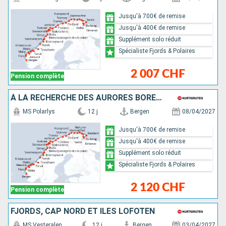
Jusqu'à 700€ de remise
Jusqu'à 400€ de remise
Supplément solo réduit
Spécialiste Fjords & Polaires
2 007 CHF
Pension complète
À LA RECHERCHE DES AURORES BORÉALES
MS Polarlys
12 j
Bergen
08/04/2027
Jusqu'à 700€ de remise
Jusqu'à 400€ de remise
Supplément solo réduit
Spécialiste Fjords & Polaires
2 120 CHF
Pension complète
FJORDS, CAP NORD ET ÎLES LOFOTEN
MS Vesteralen
12 j
Bergen
03/04/2027