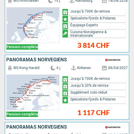
MS Finnmarken
15 j
Hambourg
14/04/2028
Jusqu'à 700€ de remise
Spécialiste Fjords & Polaires
Équipage Experts
Cuisine Norvégienne &
Internationale
3 814 CHF
Pension complète
PANORAMAS NORVÉGIENS
MS Kong Harald
6 j
Kirkenes
08/04/2027
Jusqu'à 700€ de remise
Jusqu'à 20% de remise
Supplément solo réduit
Spécialiste Fjords & Polaires
1 117 CHF
Pension complète
PANORAMAS NORVÉGIENS