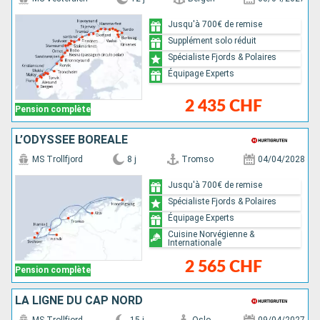
Jusqu'à 700€ de remise
Supplément solo réduit
Spécialiste Fjords & Polaires
Équipage Experts
2 435 CHF
Pension complète
L’ODYSSÉE BORÉALE
MS Trollfjord
8 j
Tromso
04/04/2028
Jusqu'à 700€ de remise
Spécialiste Fjords & Polaires
Équipage Experts
Cuisine Norvégienne &
Internationale
2 565 CHF
Pension complète
LA LIGNE DU CAP NORD