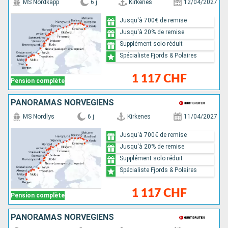
MS Nordkapp
6 j
Kirkenes
12/04/2027
Jusqu'à 700€ de remise
Jusqu'à 20% de remise
Supplément solo réduit
Spécialiste Fjords & Polaires
1 117 CHF
Pension complète
PANORAMAS NORVÉGIENS
MS Nordlys
6 j
Kirkenes
11/04/2027
Jusqu'à 700€ de remise
Jusqu'à 20% de remise
Supplément solo réduit
Spécialiste Fjords & Polaires
1 117 CHF
Pension complète
PANORAMAS NORVÉGIENS