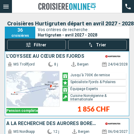
Croisières Hurtigruten départ en avril 2027 - 2028
36
Vos critères de recherche :
Hurtigruten - avril 2027 - 2028
croisières
Filtrer
Trier
L'ODYSSÉE AU CŒUR DES FJORDS
MS Trollfjord
8 j
Bergen
24/04/2028
Jusqu'à 700€ de remise
Spécialiste Fjords & Polaires
Équipage Experts
Cuisine Norvégienne &
Internationale
1 856 CHF
Pension complète
À LA RECHERCHE DES AURORES BORÉALES
MS Nordkapp
12 j
Bergen
06/04/2027