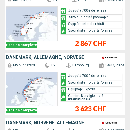
MS Trollfjord
15 j
Oslo
09/04/2027
Jusqu'à 700€ de remise
-50% sur le 2nd passager
Supplément solo réduit
Spécialiste Fjords & Polaires
2 867 CHF
Pension complète
DANEMARK, ALLEMAGNE, NORVÈGE
MS Midnatsol
15 j
Hambourg
08/04/2028
Jusqu'à 700€ de remise
Spécialiste Fjords & Polaires
Équipage Experts
Cuisine Norvégienne &
Internationale
3 623 CHF
Pension complète
DANEMARK, NORVÈGE, ALLEMAGNE