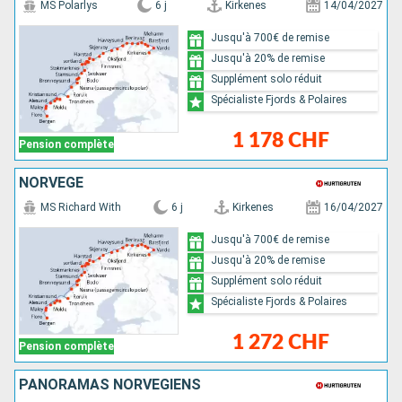
MS Polarlys
6 j
Kirkenes
14/04/2027
Jusqu'à 700€ de remise
Jusqu'à 20% de remise
Supplément solo réduit
Spécialiste Fjords & Polaires
1 178 CHF
Pension complète
NORVÈGE
MS Richard With
6 j
Kirkenes
16/04/2027
Jusqu'à 700€ de remise
Jusqu'à 20% de remise
Supplément solo réduit
Spécialiste Fjords & Polaires
1 272 CHF
Pension complète
PANORAMAS NORVÉGIENS