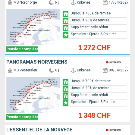
MS Nordnorge
6 j
Kirkenes
17/04/2027
Jusqu'à 700€ de remise
Jusqu'à 20% de remise
Supplément solo réduit
Spécialiste Fjords & Polaires
1 272 CHF
Pension complète
PANORAMAS NORVÉGIENS
MS Vesteralen
6 j
Kirkenes
09/04/2027
Jusqu'à 700€ de remise
Jusqu'à 20% de remise
Supplément solo réduit
Spécialiste Fjords & Polaires
1 348 CHF
Pension complète
L'ESSENTIEL DE LA NORVÈGE