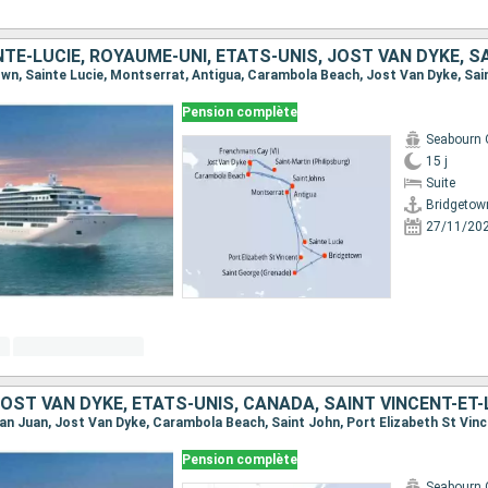
Pension complète
Seabourn 
15 j
Suite
Bridgetow
27/11/20
Pension complète
Seabourn 