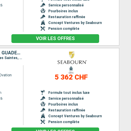
26
Service personnalisé
Pourboires inclus
Restauration raffinée
Concept Ventures by Seabourn
Pension complète
VOIR LES OFFRES
ROYAUME-UNI, BARBADE, FRENCHMAN'S CAY, SAINTE-LUCIE, ÉTATS-UNIS, GUADELOUPE, GRENADE, SAINT-MARTIN, SAINT VINCENT-ET-LES-GRENADINES, ANTIGUA-ET-BARBUDA
Itinéraire : Bridgetown, Rodney Bay, Montserrat, Antigua, Carambola Beach, Terre de Haut - Ile des Saintes, Saint-Martin (Philipsburg), Frenchmans Cay (VI), Carambola Beach, Saint Johns, Port Elizabeth St Vincent, Saint George (Grenade), Bridgetown
dès
Ovation
5 362 CHF
n
Formule tout inclus luxe
26
Service personnalisé
Pourboires inclus
Restauration raffinée
Concept Ventures by Seabourn
Pension complète