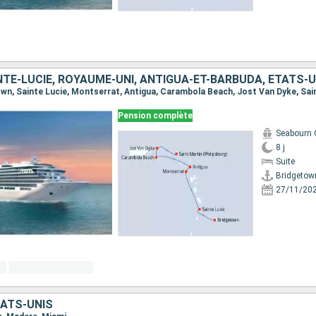
Pension complète
Seabourn 
8 j
Suite
Bridgetow
27/11/20
ATS-UNIS