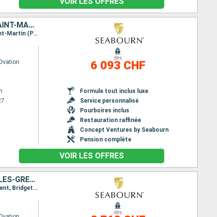
VOIR LES OFFRES
BARBADE, SAINTE-LUCIE, ROYAUME-UNI, ÉTATS-UNIS, JOST VAN DYKE, SAINT-MARTIN, FRENCHMAN'S CAY, ANTIGUA-ET-BARBUDA, SAINT VINCENT-ET-LES-GRENADINES, GRENADE
Itinéraire : Bridgetown, Sainte Lucie, Montserrat, Antigua, Carambola Beach, Jost Van Dyke, Saint-Martin (Philipsburg), Frenchmans Cay (VI), Carambola Beach, Saint Johns, Port Elizabeth St Vincent, Saint George (Grenade), Bridgetown
dès
Ovation
6 093 CHF
n
Formule tout inclus luxe
27
Service personnalisé
Pourboires inclus
Restauration raffinée
Concept Ventures by Seabourn
Pension complète
VOIR LES OFFRES
PORTO RICO, JOST VAN DYKE, ÉTATS-UNIS, CANADA, SAINT VINCENT-ET-LES-GRENADINES, BARBADE
Itinéraire : Miami, San Juan, Jost Van Dyke, Carambola Beach, Saint John, Port Elizabeth St Vincent, Bridgetown
dès
Ovation