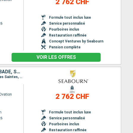
2 762 CHF
Formule tout inclus luxe
26
Service personnalisé
Pourboires inclus
Restauration raffinée
Concept Ventures by Seabourn
Pension complète
VOIR LES OFFRES
ANTIGUA-ET-BARBUDA, SAINTE-LUCIE, ROYAUME-UNI, GUADELOUPE, BARBADE, SAINT-MARTIN, ÉTATS-UNIS
Itinéraire : Bridgetown, Rodney Bay, Montserrat, Antigua, Carambola Beach, Terre de Haut - Ile des Saintes, Saint-Martin (Philipsburg)
dès
Ovation
2 762 CHF
n
Formule tout inclus luxe
26
Service personnalisé
Pourboires inclus
Restauration raffinée