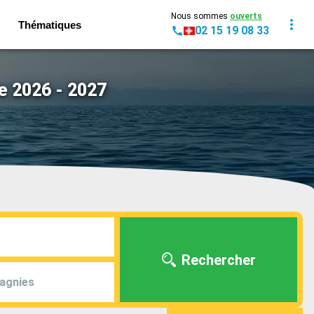
Nous sommes
ouverts
Thématiques
02 15 19 08 33
e 2026 - 2027
Rechercher
agnies