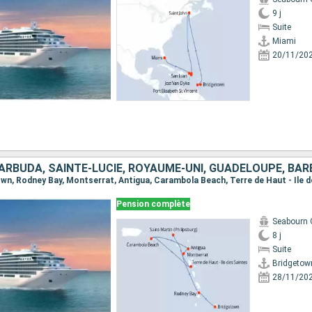
9 j
Suite
Miami
20/11/20
Pension complète
Seabourn 
8 j
Suite
Bridgetow
28/11/20