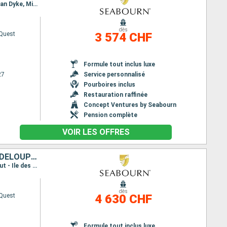
Itinéraire : Miami, San Juan, Saint Barthelemy, Montserrat, Saint John, Carambola Beach, Jost Van Dyke, Miami
dès
Quest
3 574 CHF
Formule tout inclus luxe
27
Service personnalisé
Pourboires inclus
Restauration raffinée
Concept Ventures by Seabourn
Pension complète
VOIR LES OFFRES
ROYAUME-UNI, PORTO RICO, CANADA, ÉTATS-UNIS, JOST VAN DYKE, GUADELOUPE, ANGUILLA, MARTINIQUE
Itinéraire : Miami, San Juan, Road Bay, Carambola Beach, Saint John, Fort de France, Terre de Haut - Ile des Saintes, Montserrat, Terre de Haut - Ile des Saintes, Jost Van Dyke, Miami
dès
Quest
4 630 CHF
Formule tout inclus luxe