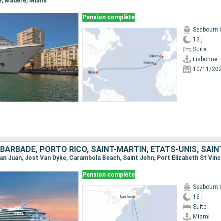
ne, Madere, Miami
Pension complète
Seabourn 
13 j
Suite
Lisbonne
10/11/20
Pension complète
Seabourn 
16 j
Suite
Miami