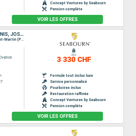
Concept Ventures by Seabourn
Pension complète
VOIR LES OFFRES
BARBADE, SAINTE-LUCIE, ROYAUME-UNI, ANTIGUA-ET-BARBUDA, ÉTATS-UNIS, JOST VAN DYKE, SAINT-MARTIN
Itinéraire : Bridgetown, Sainte Lucie, Montserrat, Antigua, Carambola Beach, Jost Van Dyke, Saint-Martin (Philipsburg)
dès
Ovation
3 330 CHF
n
Formule tout inclus luxe
27
Service personnalisé
Pourboires inclus
Restauration raffinée
Concept Ventures by Seabourn
Pension complète
VOIR LES OFFRES