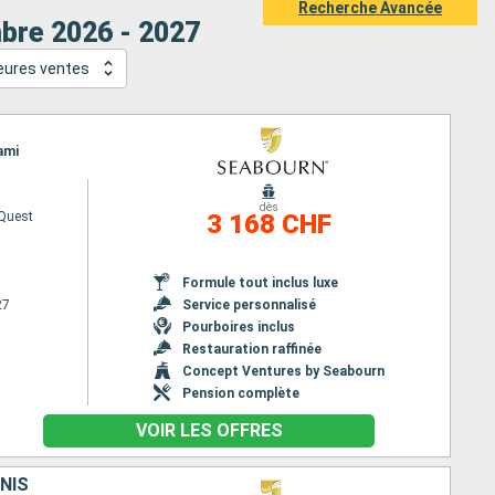
Recherche Avancée
bre 2026 - 2027
lleures ventes
ami
dès
Quest
3 168 CHF
Formule tout inclus luxe
27
Service personnalisé
Pourboires inclus
Restauration raffinée
Concept Ventures by Seabourn
Pension complète
VOIR LES OFFRES
NIS