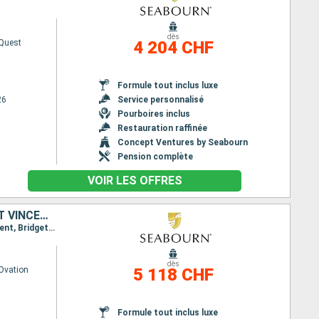
dès
Quest
4 204 CHF
Formule tout inclus luxe
26
Service personnalisé
Pourboires inclus
Restauration raffinée
Concept Ventures by Seabourn
Pension complète
VOIR LES OFFRES
GUADELOUPE, BARBADE, PORTO RICO, SAINT-MARTIN, ÉTATS-UNIS, SAINT VINCENT-ET-LES-GRENADINES, ANTIGUA-ET-BARBUDA, CANADA, SAINTE-LUCIE, JOST VAN DYKE, ROYAUME-UNI
Itinéraire : Miami, San Juan, Jost Van Dyke, Carambola Beach, Saint John, Port Elizabeth St Vincent, Bridgetown, Rodney Bay, Montserrat, Antigua, Carambola Beach, Terre de Haut - Ile des Saintes, Saint-Martin (Philipsburg)
dès
Ovation
5 118 CHF
Formule tout inclus luxe