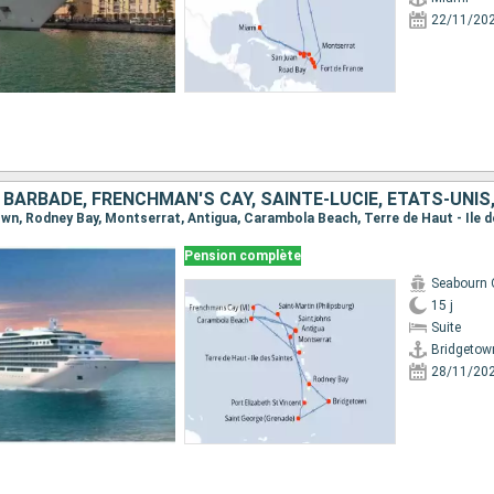
22/11/20
Pension complète
Seabourn 
15 j
Suite
Bridgetow
28/11/20