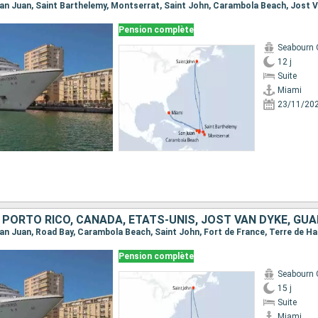
Pension complète
Seabourn 
12 j
Suite
Miami
23/11/20
Pension complète
Seabourn 
15 j
Suite
Miami