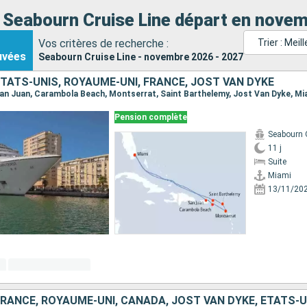
 Seabourn Cruise Line départ en novem
Vos critères de recherche :
Trier : Mei
uvées
Seabourn Cruise Line - novembre 2026 - 2027
ÉTATS-UNIS, ROYAUME-UNI, FRANCE, JOST VAN DYKE
, San Juan, Carambola Beach, Montserrat, Saint Barthelemy, Jost Van Dyke, Mi
Pension complète
Seabourn 
11 j
Suite
Miami
13/11/20
FRANCE, ROYAUME-UNI, CANADA, JOST VAN DYKE, ÉTATS-U