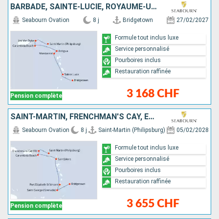
BARBADE, SAINTE-LUCIE, ROYAUME-UNI, ANTIGUA-ET-BARBUDA, ÉTATS-UNIS, JOST VAN DYKE, SAINT-MARTIN
Seabourn Ovation
8 j
Bridgetown
27/02/2027
Formule tout inclus luxe
Service personnalisé
Pourboires inclus
Restauration raffinée
3 168 CHF
Pension complète
SAINT-MARTIN, FRENCHMAN'S CAY, ÉTATS-UNIS, ANTIGUA-ET-BARBUDA, SAINT VINCENT-ET-LES-GRENADINES, GRENADE, BARBADE
Seabourn Ovation
8 j
Saint-Martin (Philipsburg)
05/02/2028
Formule tout inclus luxe
Service personnalisé
Pourboires inclus
Restauration raffinée
3 655 CHF
Pension complète