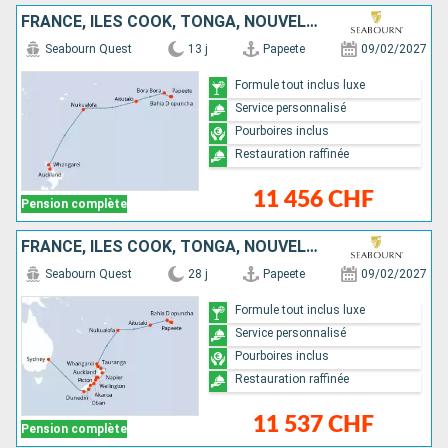
FRANCE, ÎLES COOK, TONGA, NOUVELLE-ZÉLANDE
Seabourn Quest
13 j
Papeete
09/02/2027
Formule tout inclus luxe
Service personnalisé
Pourboires inclus
Restauration raffinée
11 456 CHF
Pension complète
FRANCE, ÎLES COOK, TONGA, NOUVELLE-ZÉLANDE, AUSTRALIE
Seabourn Quest
28 j
Papeete
09/02/2027
Formule tout inclus luxe
Service personnalisé
Pourboires inclus
Restauration raffinée
11 537 CHF
Pension complète