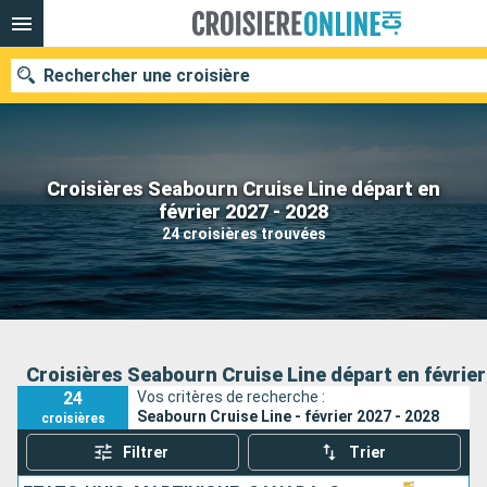
Rechercher une croisière
Croisières Seabourn Cruise Line départ en
Nos destinations
février 2027 - 2028
24 croisières trouvées
Mois de départ
Ports
Compagnies
Rechercher
Croisières Seabourn Cruise Line départ en février
24
Vos critères de recherche :
Seabourn Cruise Line - février 2027 - 2028
croisières
Filtrer
Trier