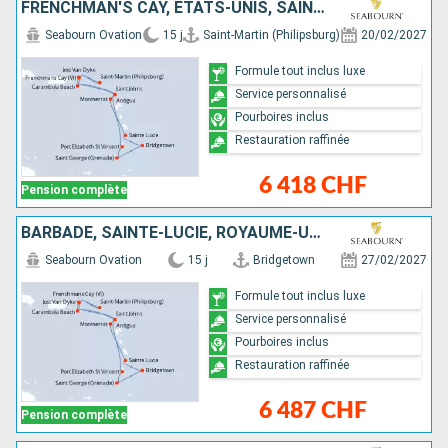
FRENCHMAN'S CAY, ÉTATS-UNIS, SAINT VINCENT-ET-LES-GRENADINES, GRENADE, BARBADE, SAINTE-LUCIE, ROYAUME-UNI, ANTIGUA-ET-BARBUDA, JOST VAN DYKE, SAINT-MARTIN
Seabourn Ovation
15 j
Saint-Martin (Philipsburg)
20/02/2027
Formule tout inclus luxe
Service personnalisé
Pourboires inclus
Restauration raffinée
6 418 CHF
Pension complète
BARBADE, SAINTE-LUCIE, ROYAUME-UNI, ÉTATS-UNIS, JOST VAN DYKE, SAINT-MARTIN, FRENCHMAN'S CAY, ANTIGUA-ET-BARBUDA, SAINT VINCENT-ET-LES-GRENADINES, GRENADE
Seabourn Ovation
15 j
Bridgetown
27/02/2027
Formule tout inclus luxe
Service personnalisé
Pourboires inclus
Restauration raffinée
6 487 CHF
Pension complète