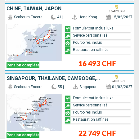
CHINE, TAÏWAN, JAPON
Seabourn Encore
41 j
Hong Kong
15/02/2027
Formule tout inclus luxe
Service personnalisé
Pourboires inclus
Restauration raffinée
16 493 CHF
Pension complète
SINGAPOUR, THAÏLANDE, CAMBODGE, VIETNAM, CHINE, TAÏWAN, JAPON
Seabourn Encore
55 j
Singapour
01/02/2027
Formule tout inclus luxe
Service personnalisé
Pourboires inclus
Restauration raffinée
22 749 CHF
Pension complète