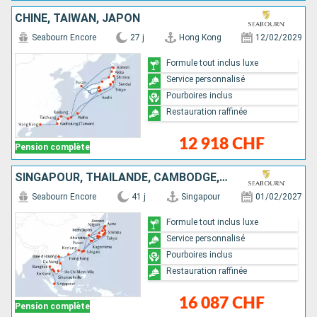
CHINE, TAÏWAN, JAPON
Seabourn Encore
27 j
Hong Kong
12/02/2029
Formule tout inclus luxe
Service personnalisé
Pourboires inclus
Restauration raffinée
12 918 CHF
Pension complète
SINGAPOUR, THAÏLANDE, CAMBODGE, VIETNAM, CHINE, TAÏWAN, JAPON
Seabourn Encore
41 j
Singapour
01/02/2027
Formule tout inclus luxe
Service personnalisé
Pourboires inclus
Restauration raffinée
16 087 CHF
Pension complète