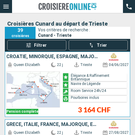
Croisières Cunard au départ de Trieste
39
Vos critères de recherche :
Cunard - Trieste
croisières
Filtrer
Trier
CROATIE, MINORQUE, ESPAGNE, MAJORQUE, FRANCE, ITALIE, MALTE, MONTÉNÉGRO
Queen Elizabeth
22 j
Trieste
04/06/2027
Élégance & Raffinement
Britannique
Navire de Légende
Room Service 24h/24
Pourboires inclus
3 164 CHF
Pension complète
GRÈCE, ITALIE, FRANCE, MAJORQUE, ESPAGNE, MALTE, MONTÉNÉGRO, CROATIE
Queen Elizabeth
22 j
Trieste
27/08/2027