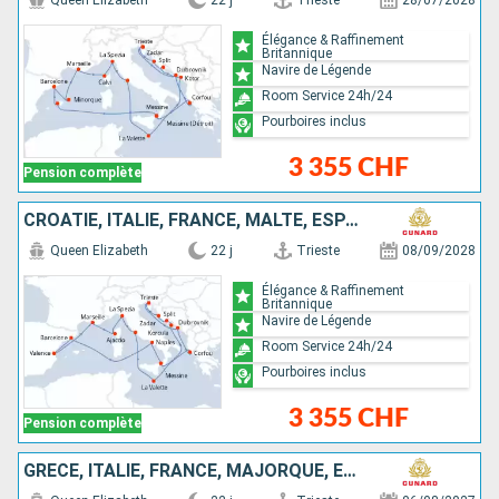
Queen Elizabeth
22 j
Trieste
28/07/2028
Élégance & Raffinement
Britannique
Navire de Légende
Room Service 24h/24
Pourboires inclus
3 355 CHF
Pension complète
CROATIE, ITALIE, FRANCE, MALTE, ESPAGNE, GRÈCE
Queen Elizabeth
22 j
Trieste
08/09/2028
Élégance & Raffinement
Britannique
Navire de Légende
Room Service 24h/24
Pourboires inclus
3 355 CHF
Pension complète
GRÈCE, ITALIE, FRANCE, MAJORQUE, ESPAGNE, MALTE, MONTÉNÉGRO, CROATIE