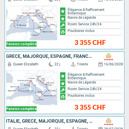
Élégance & Raffinement
Britannique
Navire de Légende
Room Service 24h/24
Pourboires inclus
3 355 CHF
Pension complète
GRÈCE, MAJORQUE, ESPAGNE, FRANCE, ITALIE, MALTE, MONTÉNÉGRO, CROATIE
Queen Elizabeth
22 j
Trieste
16/06/2028
Élégance & Raffinement
Britannique
Navire de Légende
Room Service 24h/24
Pourboires inclus
3 355 CHF
Pension complète
ITALIE, GRÈCE, MAJORQUE, ESPAGNE, MINORQUE, FRANCE, MALTE, MONTÉNÉGRO, CROATIE