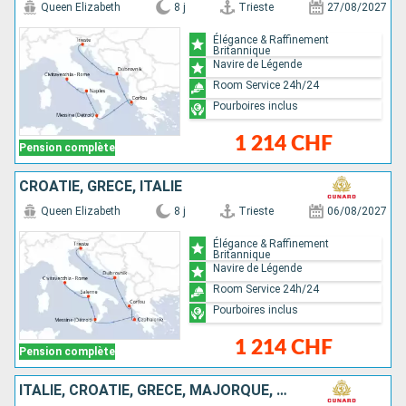
Queen Elizabeth
8 j
Trieste
27/08/2027
Élégance & Raffinement
Britannique
Navire de Légende
Room Service 24h/24
Pourboires inclus
1 214 CHF
Pension complète
CROATIE, GRÈCE, ITALIE
Queen Elizabeth
8 j
Trieste
06/08/2027
Élégance & Raffinement
Britannique
Navire de Légende
Room Service 24h/24
Pourboires inclus
1 214 CHF
Pension complète
ITALIE, CROATIE, GRÈCE, MAJORQUE, ESPAGNE