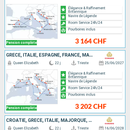
Élégance & Raffinement
Britannique
Navire de Légende
Room Service 24h/24
Pourboires inclus
3 164 CHF
Pension complète
GRÈCE, ITALIE, ESPAGNE, FRANCE, MALTE, MONTÉNÉGRO, CROATIE
Queen Elizabeth
22 j
Trieste
25/06/2027
Élégance & Raffinement
Britannique
Navire de Légende
Room Service 24h/24
Pourboires inclus
3 202 CHF
Pension complète
CROATIE, GRÈCE, ITALIE, MAJORQUE, ESPAGNE, FRANCE, MALTE, MONTÉNÉGRO
Queen Elizabeth
22 j
Trieste
16/06/2028