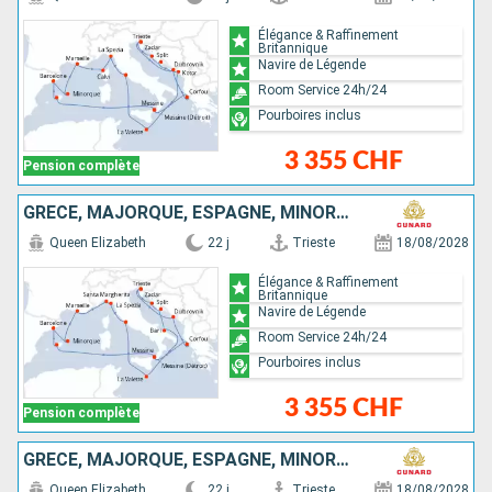
Élégance & Raffinement
Britannique
Navire de Légende
Room Service 24h/24
Pourboires inclus
3 355 CHF
Pension complète
GRÈCE, MAJORQUE, ESPAGNE, MINORQUE, FRANCE, ITALIE, MALTE, CROATIE
Queen Elizabeth
22 j
Trieste
18/08/2028
Élégance & Raffinement
Britannique
Navire de Légende
Room Service 24h/24
Pourboires inclus
3 355 CHF
Pension complète
GRÈCE, MAJORQUE, ESPAGNE, MINORQUE, FRANCE, MALTE, CROATIE, ITALIE
Queen Elizabeth
22 j
Trieste
18/08/2028