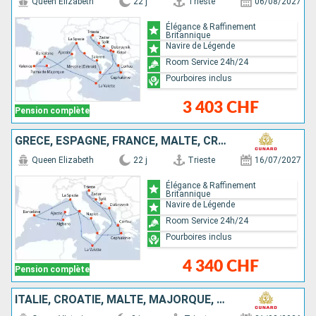
Queen Elizabeth
22 j
Trieste
06/08/2027
Élégance & Raffinement
Britannique
Navire de Légende
Room Service 24h/24
Pourboires inclus
3 403 CHF
Pension complète
GRÈCE, ESPAGNE, FRANCE, MALTE, CROATIE, ITALIE
Queen Elizabeth
22 j
Trieste
16/07/2027
Élégance & Raffinement
Britannique
Navire de Légende
Room Service 24h/24
Pourboires inclus
4 340 CHF
Pension complète
ITALIE, CROATIE, MALTE, MAJORQUE, ESPAGNE