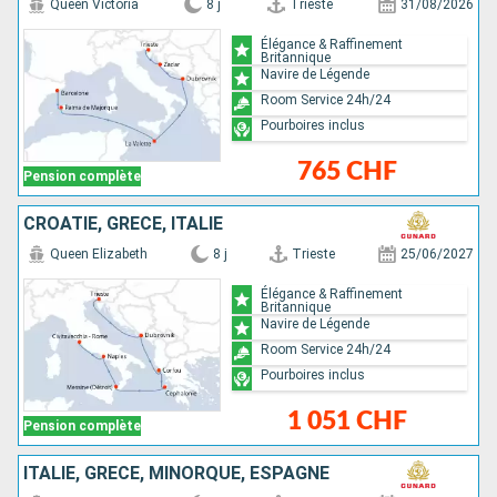
Queen Victoria
8 j
Trieste
31/08/2026
Élégance & Raffinement
Britannique
Navire de Légende
Room Service 24h/24
Pourboires inclus
765 CHF
Pension complète
CROATIE, GRÈCE, ITALIE
Queen Elizabeth
8 j
Trieste
25/06/2027
Élégance & Raffinement
Britannique
Navire de Légende
Room Service 24h/24
Pourboires inclus
1 051 CHF
Pension complète
ITALIE, GRÈCE, MINORQUE, ESPAGNE