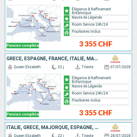
Élégance & Raffinement
Britannique
Navire de Légende
Room Service 24h/24
Pourboires inclus
3 355 CHF
Pension complète
GRÈCE, ESPAGNE, FRANCE, ITALIE, MALTE, MONTÉNÉGRO, CROATIE
Queen Elizabeth
22 j
Trieste
07/07/2028
Élégance & Raffinement
Britannique
Navire de Légende
Room Service 24h/24
Pourboires inclus
3 355 CHF
Pension complète
ITALIE, GRÈCE, MAJORQUE, ESPAGNE, MINORQUE, FRANCE, MALTE, MONTÉNÉGRO, CROATIE
Queen Elizabeth
22 j
Trieste
28/07/2028