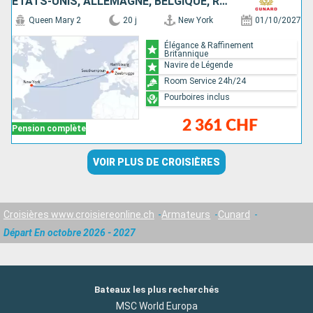
ÉTATS-UNIS, ALLEMAGNE, BELGIQUE, ROYAUME-UNI
Queen Mary 2
20 j
New York
01/10/2027
Élégance & Raffinement
Britannique
Navire de Légende
Room Service 24h/24
Pourboires inclus
2 361 CHF
Pension complète
VOIR PLUS DE CROISIÈRES
Croisières www.croisiereonline.ch
Armateurs
Cunard
Départ En octobre 2026 - 2027
Bateaux les plus recherchés
MSC World Europa