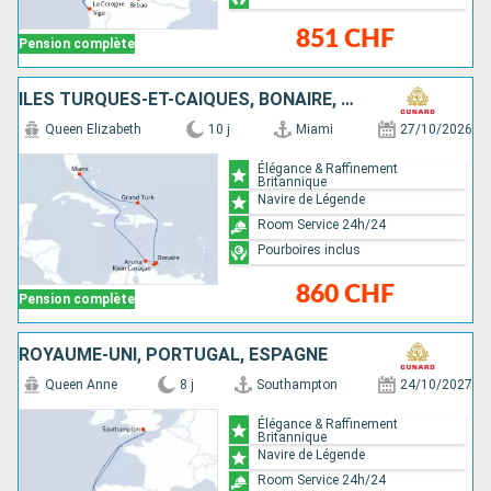
851 CHF
Pension complète
ÎLES TURQUES-ET-CAÏQUES, BONAIRE, ARUBA, ÉTATS-UNIS
Queen Elizabeth
10 j
Miami
27/10/2026
Élégance & Raffinement
Britannique
Navire de Légende
Room Service 24h/24
Pourboires inclus
860 CHF
Pension complète
ROYAUME-UNI, PORTUGAL, ESPAGNE
Queen Anne
8 j
Southampton
24/10/2027
Élégance & Raffinement
Britannique
Navire de Légende
Room Service 24h/24