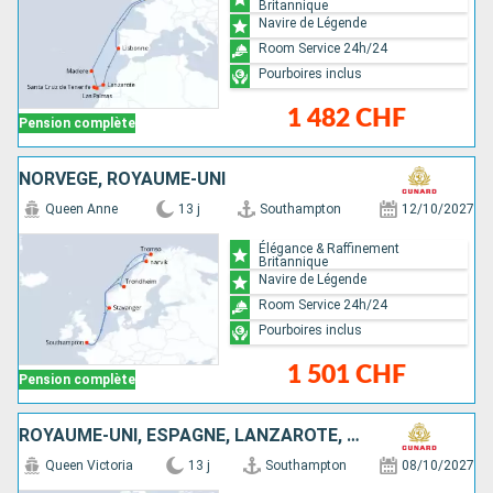
Britannique
Navire de Légende
Room Service 24h/24
Pourboires inclus
1 482 CHF
Pension complète
NORVÈGE, ROYAUME-UNI
Queen Anne
13 j
Southampton
12/10/2027
Élégance & Raffinement
Britannique
Navire de Légende
Room Service 24h/24
Pourboires inclus
1 501 CHF
Pension complète
ROYAUME-UNI, ESPAGNE, LANZAROTE, TENERIFE, MAJORQUE, PORTUGAL
Queen Victoria
13 j
Southampton
08/10/2027