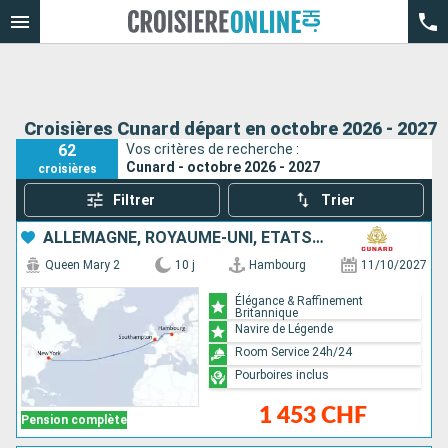
Croisières Cunard départ en octobre 2026 - 2027
62
Vos critères de recherche :
Cunard - octobre 2026 - 2027
croisières
Filtrer
Trier
ALLEMAGNE, ROYAUME-UNI, ÉTATS-UNIS
Queen Mary 2
10 j
Hambourg
11/10/2027
Élégance & Raffinement
Britannique
Navire de Légende
Room Service 24h/24
Pourboires inclus
1 453 CHF
Pension complète