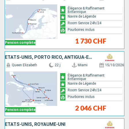
Élégance & Raffinement
Britannique
Navire de Légende
Room Service 24h/24
Pourboires inclus
1 730 CHF
Pension complète
ÉTATS-UNIS, PORTO RICO, ANTIGUA-ET-BARBUDA, SAINTE-LUCIE, BARBADE, SAINT-MARTIN, TORTOLA, ÎLES TURQUES-ET-CAÏQUES, BONAIRE, ARUBA
Queen Elizabeth
22 j
Miami
15/10/2026
Élégance & Raffinement
Britannique
Navire de Légende
Room Service 24h/24
Pourboires inclus
2 046 CHF
Pension complète
ÉTATS-UNIS, ROYAUME-UNI