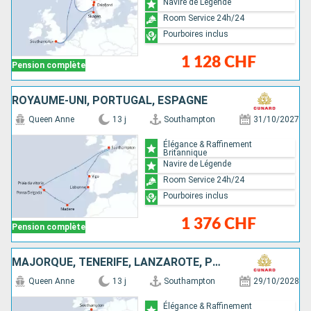
Navire de Légende
Room Service 24h/24
Pourboires inclus
1 128 CHF
Pension complète
ROYAUME-UNI, PORTUGAL, ESPAGNE
Queen Anne
13 j
Southampton
31/10/2027
Élégance & Raffinement
Britannique
Navire de Légende
Room Service 24h/24
Pourboires inclus
1 376 CHF
Pension complète
MAJORQUE, TENERIFE, LANZAROTE, PORTUGAL, ROYAUME-UNI
Queen Anne
13 j
Southampton
29/10/2028
Élégance & Raffinement