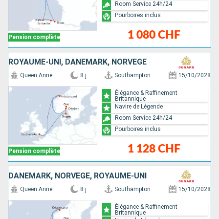
Room Service 24h/24
Pourboires inclus
1 080 CHF
Pension complète
ROYAUME-UNI, DANEMARK, NORVÈGE
Queen Anne
8 j
Southampton
15/10/2028
Élégance & Raffinement
Britannique
Navire de Légende
Room Service 24h/24
Pourboires inclus
1 128 CHF
Pension complète
DANEMARK, NORVÈGE, ROYAUME-UNI
Queen Anne
8 j
Southampton
15/10/2028
Élégance & Raffinement
Britannique