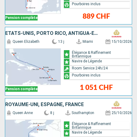
Pourboires inclus
889 CHF
Pension complète
ÉTATS-UNIS, PORTO RICO, ANTIGUA-ET-BARBUDA, SAINTE-LUCIE, BARBADE, SAINT-MARTIN, TORTOLA
Queen Elizabeth
13 j
Miami
15/10/2026
Élégance & Raffinement
Britannique
Navire de Légende
Room Service 24h/24
Pourboires inclus
1 051 CHF
Pension complète
ROYAUME-UNI, ESPAGNE, FRANCE
Queen Anne
8 j
Southampton
25/10/2026
Élégance & Raffinement
Britannique
Navire de Légende