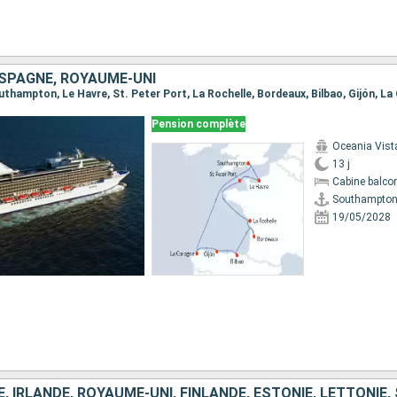
ESPAGNE, ROYAUME-UNI
Pension complète
Oceania Vist
13 j
Cabine balco
Southampto
19/05/2028