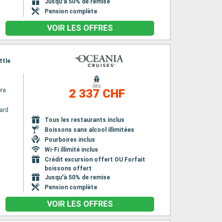
Jusqu'à 50% de remise
Pension complète
VOIR LES OFFRES
ttle
dès
era
2 337 CHF
ard
Tous les restaurants inclus
Boissons sans alcool illimitées
Pourboires inclus
Wi-Fi illimité inclus
Crédit excursion offert OU Forfait
boissons offert
Jusqu'à 50% de remise
Pension complète
VOIR LES OFFRES