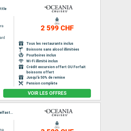
ttle
dès
era
2 599 CHF
ard
Tous les restaurants inclus
Boissons sans alcool illimitées
Pourboires inclus
Wi-Fi illimité inclus
Crédit excursion offert OU Forfait
boissons offert
Jusqu'à 50% de remise
Pension complète
VOIR LES OFFRES
Itinéraire : Southampton, Newcastle, Queensferry, Aberdeen, Lerwick, Fowey, Stornoway, Belfast, Liverpool, Cork, Falmouth, Southampton
dès
ina