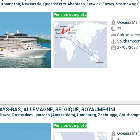
Pension complète
Oceania Mar
27 j
Cabine balco
Southampto
27/05/2027
AYS-BAS, ALLEMAGNE, BELGIQUE, ROYAUME-UNI
Le Havre, Rotterdam, Ijmuiden (Amsterdam), Hambourg, Zeebrugge, Southamp
Pension complète
Oceania Mar
8 j