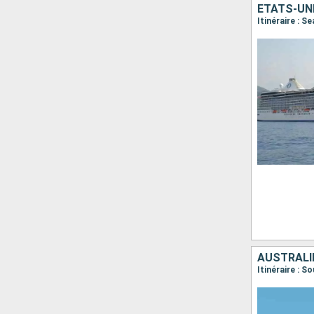
ÉTATS-UN
Itinéraire : S
AUSTRALIE