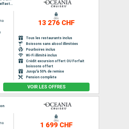
Itinéraire : Southampton, Newcastle, Queensferry, Aberdeen, Lerwick, Fowey, Stornoway, Belfast, Liverpool, Cork, Falmouth, Southampton, Skagen, Copenhague, Stockholm, Helsinki, Tallinn, Riga, Visby, Warnemunde, Aarhus, Southampton
dès
ina
13 276 CHF
n
n
Tous les restaurants inclus
Boissons sans alcool illimitées
Pourboires inclus
Wi-Fi illimité inclus
Crédit excursion offert OU Forfait
boissons offert
Jusqu'à 50% de remise
Pension complète
VOIR LES OFFRES
ton
dès
ina
1 699 CHF