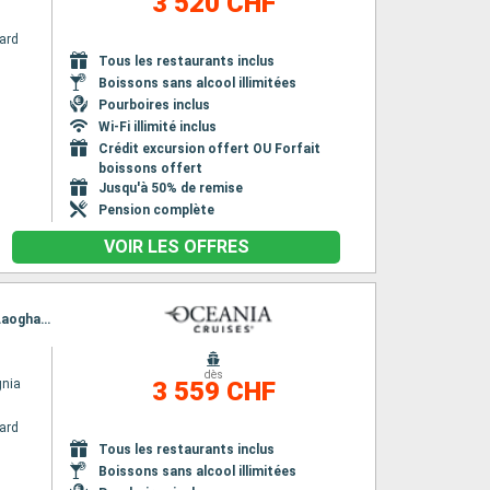
3 520 CHF
ard
n
Tous les restaurants inclus
Boissons sans alcool illimitées
Pourboires inclus
Wi-Fi illimité inclus
Crédit excursion offert OU Forfait
boissons offert
Jusqu'à 50% de remise
Pension complète
VOIR LES OFFRES
Itinéraire : Southampton, Edimbourg, Aberdeen, Fowey, Stornoway, Killybegs, Belfast, Dun Laoghaire, Cork, Dartmouth, Southampton
dès
gnia
3 559 CHF
ard
n
Tous les restaurants inclus
Boissons sans alcool illimitées