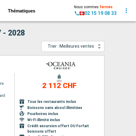
Nous sommes
fermés
Thématiques
02 15 19 08 33
 - 2028
Trier : Meilleures ventes
dès
era
2 112 CHF
ard
Tous les restaurants inclus
Boissons sans alcool illimitées
Pourboires inclus
Wi-Fi illimité inclus
Crédit excursion offert OU Forfait
boissons offert