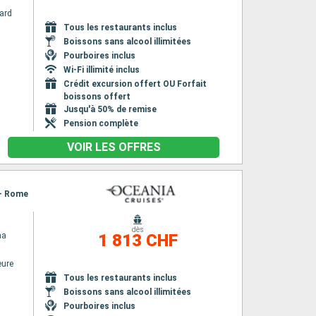
ard
Tous les restaurants inclus
Boissons sans alcool illimitées
Pourboires inclus
Wi-Fi illimité inclus
Crédit excursion offert OU Forfait
boissons offert
Jusqu'à 50% de remise
Pension complète
VOIR LES OFFRES
a - Rome
dès
na
1 813 CHF
eure
Tous les restaurants inclus
Boissons sans alcool illimitées
Pourboires inclus