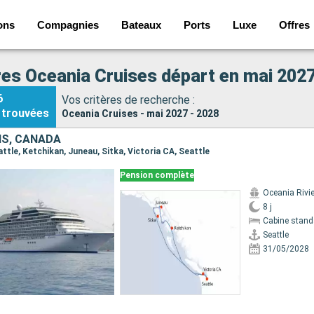
ons
Compagnies
Bateaux
Ports
Luxe
Offres
res Oceania Cruises départ en mai 2027
6
Vos critères de recherche :
trouvées
Oceania Cruises - mai 2027 - 2028
IS, CANADA
eattle, Ketchikan, Juneau, Sitka, Victoria CA, Seattle
Pension complète
Oceania Rivi
8 j
Cabine stand
Seattle
31/05/2028