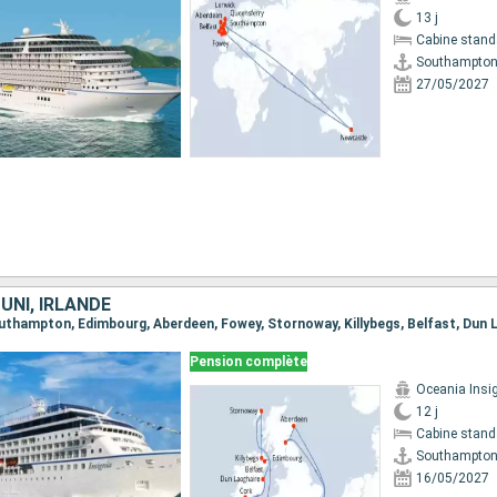
13 j
Cabine stand
Southampto
27/05/2027
UNI, IRLANDE
Pension complète
Oceania Insi
12 j
Cabine stand
Southampto
16/05/2027