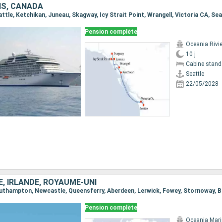
IS, CANADA
eattle, Ketchikan, Juneau, Skagway, Icy Strait Point, Wrangell, Victoria CA, Sea
Pension complète
Oceania Rivi
10 j
Cabine stand
Seattle
22/05/2028
, IRLANDE, ROYAUME-UNI
Pension complète
Oceania Mar