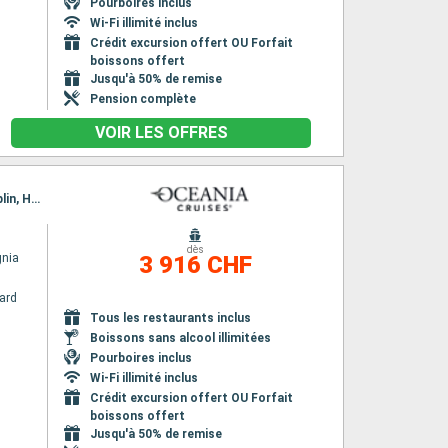
Pourboires inclus
Wi-Fi illimité inclus
Crédit excursion offert OU Forfait
boissons offert
Jusqu'à 50% de remise
Pension complète
VOIR LES OFFRES
Itinéraire : Southampton, Newcastle, Leith - Edimbourg, Invergordon, Glasgow, Belfast, Dublin, Holyhead, Waterford, Fowey, Southampton
dès
gnia
3 916 CHF
ard
n
Tous les restaurants inclus
Boissons sans alcool illimitées
Pourboires inclus
Wi-Fi illimité inclus
Crédit excursion offert OU Forfait
boissons offert
Jusqu'à 50% de remise