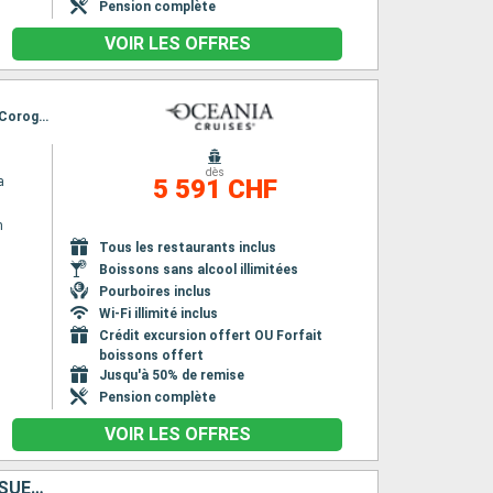
Pension complète
VOIR LES OFFRES
Itinéraire : Southampton, Le Havre, St. Peter Port, La Rochelle, Bordeaux, Bilbao, Gijón, La Corogne, Southampton
dès
a
5 591 CHF
n
n
Tous les restaurants inclus
Boissons sans alcool illimitées
Pourboires inclus
Wi-Fi illimité inclus
Crédit excursion offert OU Forfait
boissons offert
Jusqu'à 50% de remise
Pension complète
VOIR LES OFFRES
AUSTRALIE, IRLANDE, ROYAUME-UNI, FINLANDE, ESTONIE, LETTONIE, SUÈDE, ALLEMAGNE, DANEMARK