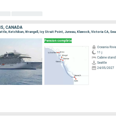
IS, CANADA
eattle, Ketchikan, Wrangell, Icy Strait Point, Juneau, Klawock, Victoria CA, Sea
Pension complète
Oceania Rivi
11 j
Cabine stand
Seattle
24/05/2027