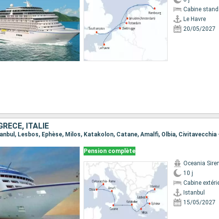
Cabine stand
Le Havre
20/05/2027
GRÈCE, ITALIE
stanbul, Lesbos, Ephèse, Milos, Katakolon, Catane, Amalfi, Olbia, Civitavecchi
Pension complète
Oceania Sire
10 j
Cabine extéri
Istanbul
15/05/2027