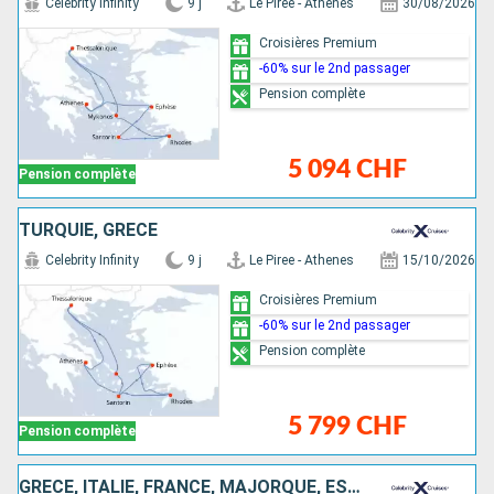
Celebrity Infinity
9 j
Le Piree - Athenes
30/08/2026
Croisières Premium
-60% sur le 2nd passager
Pension complète
5 094 CHF
Pension complète
TURQUIE, GRÈCE
Celebrity Infinity
9 j
Le Piree - Athenes
15/10/2026
Croisières Premium
-60% sur le 2nd passager
Pension complète
5 799 CHF
Pension complète
GRÈCE, ITALIE, FRANCE, MAJORQUE, ESPAGNE