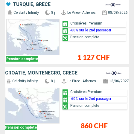
TURQUIE, GRÈCE
Celebrity Infinity
8 j
Le Piree - Athenes
08/08/2026
Croisières Premium
-60% sur le 2nd passager
Pension complète
1 127 CHF
Pension complète
CROATIE, MONTÉNÉGRO, GRÈCE
Celebrity Infinity
8 j
Le Piree - Athenes
13/06/2027
Croisières Premium
-60% sur le 2nd passager
Pension complète
860 CHF
Pension complète