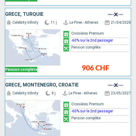
GRÈCE, TURQUIE
Celebrity Infinity
11 j
Le Piree - Athenes
21/04/2028
Croisières Premium
-60% sur le 2nd passager
Pension complète
906 CHF
Pension complète
GRÈCE, MONTÉNÉGRO, CROATIE
Celebrity Infinity
8 j
Le Piree - Athenes
23/05/2027
Croisières Premium
-60% sur le 2nd passager
Pension complète