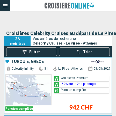
Croisières Celebrity Cruises au départ de Le Pire
36
Vos critères de recherche :
Celebrity Cruises - Le Piree - Athenes
croisières
Filtrer
Trier
TURQUIE, GRÈCE
Celebrity Infinity
8 j
Le Piree - Athenes
08/08/2027
Croisières Premium
-60% sur le 2nd passager
Pension complète
942 CHF
Pension complète