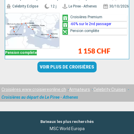
Celebrity Eclipse
12 j
Le Piree - Athenes
30/10/2026
Croisières Premium
-60% sur le 2nd passager
Pension complète
1 158 CHF
Pension complète
VOIR PLUS DE CROISIÈRES
Croisières www.croisiereonline.ch
Armateurs
Celebrity Cruises
Croisières au départ de Le Piree - Athenes
Bateaux les plus recherchés
MSC World Europa