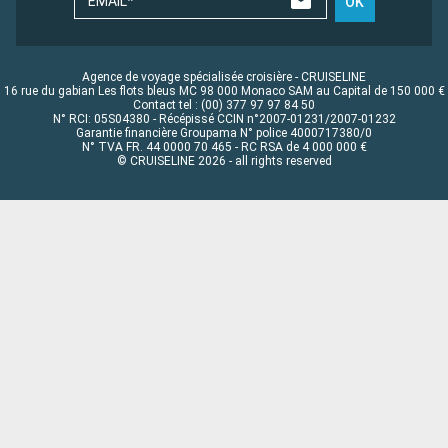
EMAIL*
OK
Agence de voyage spécialisée croisière - CRUISELINE
16 rue du gabian Les flots bleus MC 98 000 Monaco SAM au Capital de 150 000 €
Contact tel : (00) 377 97 97 84 50
N° RCI: 05S04380 - Récépissé CCIN n°2007-01231/2007-01232
Garantie financière Groupama N° police 4000717380/0
N° TVA FR. 44 0000 70 465 - RC RSA de 4 000 000 €
© CRUISELINE 2026 - all rights reserved