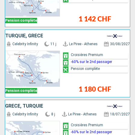
1 142 CHF
Pension complète
TURQUIE, GRÈCE
Celebrity Infinity
11 j
Le Piree - Athenes
30/08/2027
Croisières Premium
-60% sur le 2nd passager
Pension complète
1 180 CHF
Pension complète
GRÈCE, TURQUIE
Celebrity Infinity
8 j
Le Piree - Athenes
18/07/2027
Croisières Premium
-60% sur le 2nd passager