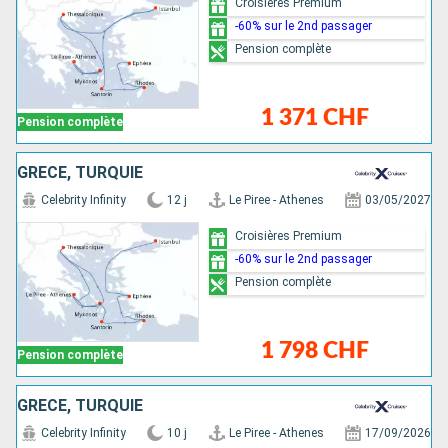
Croisières Premium
-60% sur le 2nd passager
Pension complète
1 371 CHF
Pension complète
GRÈCE, TURQUIE
Celebrity Infinity
12 j
Le Piree - Athenes
03/05/2027
Croisières Premium
-60% sur le 2nd passager
Pension complète
1 798 CHF
Pension complète
GRÈCE, TURQUIE
Celebrity Infinity
10 j
Le Piree - Athenes
17/09/2026