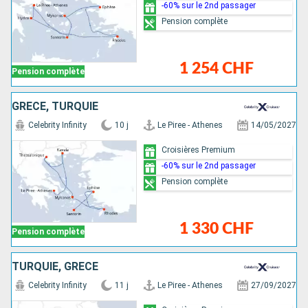
-60% sur le 2nd passager
Pension complète
1 254 CHF
Pension complète
GRÈCE, TURQUIE
Celebrity Infinity
10 j
Le Piree - Athenes
14/05/2027
Croisières Premium
-60% sur le 2nd passager
Pension complète
1 330 CHF
Pension complète
TURQUIE, GRÈCE
Celebrity Infinity
11 j
Le Piree - Athenes
27/09/2027